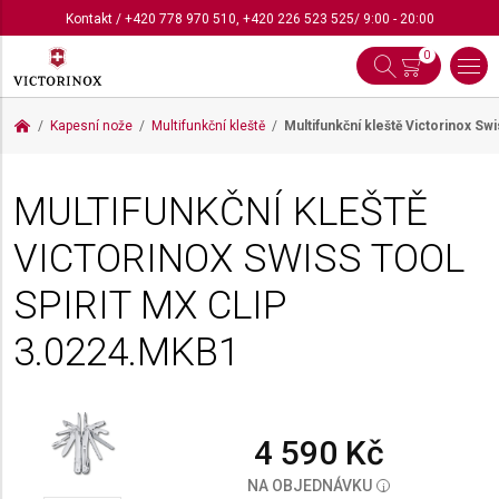
Kontakt
/
+420 778 970 510
,
+420 226 523 525
/ 9:00 - 20:00
0
Kapesní nože
Multifunkční kleště
Multifunkční kleště Victorinox Swi
MULTIFUNKČNÍ KLEŠTĚ
VICTORINOX SWISS TOOL
SPIRIT MX CLIP
3.0224.MKB1
4 590 Kč
NA OBJEDNÁVKU
i