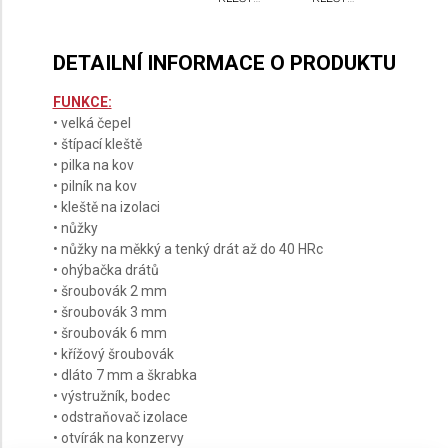
VICTORINOX
VICTORINOX
SWISS
SWISS
TOOL
TOOL
SPIRIT
SPIRIT
DETAILNÍ INFORMACE O PRODUKTU
X +
MXBS +
KOŽENÉ
NYLONOVÉ
POUZDRO
POUZDRO
FUNKCE:
• velká čepel
• štípací kleště
• pilka na kov
• pilník na kov
• kleště na izolaci
• nůžky
• nůžky na měkký a tenký drát až do 40 HRc
• ohýbačka drátů
• šroubovák 2 mm
• šroubovák 3 mm
• šroubovák 6 mm
• křížový šroubovák
• dláto 7 mm a škrabka
• výstružník, bodec
• odstraňovač izolace
• otvírák na konzervy