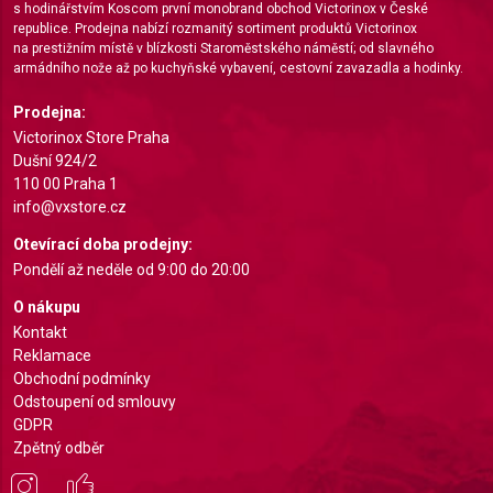
s hodinářstvím Koscom první monobrand obchod Victorinox v České
Advertising
republice. Prodejna nabízí rozmanitý sortiment produktů Victorinox
na prestižním místě v blízkosti Staroměstského náměstí; od slavného
armádního nože až po kuchyňské vybavení, cestovní zavazadla a hodinky.
Prodejna:
Victorinox Store Praha
Dušní 924/2
110 00 Praha 1
info@vxstore.cz
Otevírací doba prodejny:
Pondělí až neděle od 9:00 do 20:00
O nákupu
Kontakt
Reklamace
Obchodní podmínky
Odstoupení od smlouvy
GDPR
Zpětný odběr