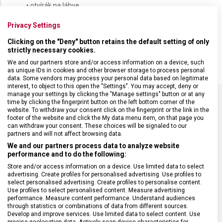
• otvírák na láhve
• otvírák na krabice
Privacy Settings
• víceúčelový hák
• spona
Clicking on the "Deny" button retains the default setting of only
• otvor pro poutko
strictly necessary cookies.
We and our partners store and/or access information on a device, such
as unique IDs in cookies and other browser storage to process personal
data. Some vendors may process your personal data based on legitimate
interest, to object to this open the "Settings". You may accept, deny or
manage your settings by clicking the "Manage settings" button or at any
time by clicking the fingerprint button on the left bottom corner of the
website. To withdraw your consent click on the fingerprint or the link in the
SPECIFIKACE PRODUKTU
footer of the website and click the My data menu item, on that page you
can withdraw your consent. These choices will be signaled to our
partners and will not affect browsing data.
We and our partners process data to analyze website
performance and to do the following:
DRUH ZBOŽÍ
Kapesní nože
Store and/or access information on a device. Use limited data to select
advertising. Create profiles for personalised advertising. Use profiles to
select personalised advertising. Create profiles to personalise content.
Use profiles to select personalised content. Measure advertising
ZÁRUKA
24 měsíců
performance. Measure content performance. Understand audiences
through statistics or combinations of data from different sources.
Develop and improve services. Use limited data to select content. Use
HMOTNOST
218 g
precise geolocation data. Actively scan device characteristics for