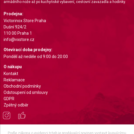
armádního nože až po kuchyňské vybavení, cestovní zavazadla a hodinky.
Identify devices based on information actively
requested
Prodejna:
Non-IAB processing purposes:
Victorinox Store Praha
Dušní 924/2
Necessary
110 00 Praha 1
info@vxstore.cz
Performance
Otevírací doba prodejny:
Functional
Pondělí až neděle od 9:00 do 20:00
Advertising
O nákupu
Kontakt
Reklamace
Obchodní podmínky
Odstoupení od smlouvy
GDPR
Zpětný odběr
Podle zákona o evidenci tržeb je prodávající povinen vystavit kupujícímu