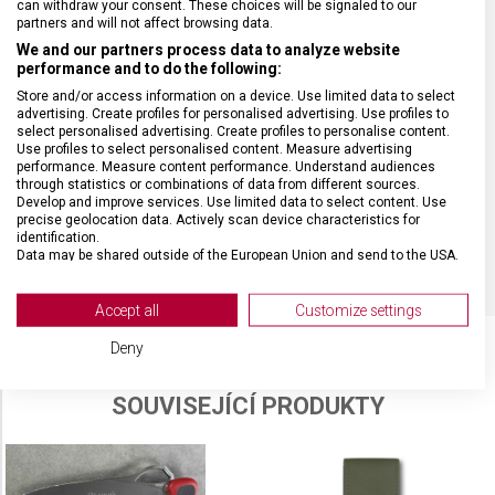
can withdraw your consent. These choices will be signaled to our
partners and will not affect browsing data.
We and our partners process data to analyze website
POČET FUNKCÍ
2
performance and to do the following:
Store and/or access information on a device. Use limited data to select
VELIKOST
13,6 x 1,6 cm
advertising. Create profiles for personalised advertising. Use profiles to
select personalised advertising. Create profiles to personalise content.
Use profiles to select personalised content. Measure advertising
performance. Measure content performance. Understand audiences
MATERIÁL
Polyamid
through statistics or combinations of data from different sources.
Develop and improve services. Use limited data to select content. Use
precise geolocation data. Actively scan device characteristics for
BARVA
Oranžová
identification.
Data may be shared outside of the European Union and send to the USA.
Your consent and the cookie policy applies solely to this website/app.
View Partner List (2 IAB Vendors)
Accept all
Customize settings
We use your data for the following purposes:
Deny
IAB processing purposes:
Store and/or access information on a device
SOUVISEJÍCÍ PRODUKTY
Use limited data to select advertising
Create profiles for personalised advertising