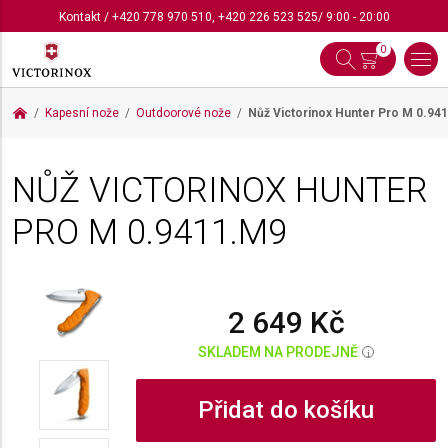
Kontakt
/
+420 778 970 510
,
+420 226 523 525
/ 9:00 - 20:00
0
Kapesní nože
Outdoorové nože
Nůž Victorinox Hunter Pro M
0.94
NŮŽ VICTORINOX HUNTER
PRO M
0.9411.M9
2 649 Kč
SKLADEM NA PRODEJNĚ
i
Přidat do košíku