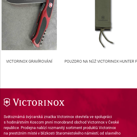
Use profiles to select personalised
advertising
Create profiles to personalise content
Use profiles to select personalised content
Measure advertising performance
VICTORINOX GRAVÍROVÁNÍ
POUZDRO NA NŮŽ VICTORINOX HUNTER 
Measure content performance
Understand audiences through statistics or
combinations of data from different sources
Develop and improve services
Use limited data to select content
Světoznámá švýcarská značka Victorinox otevřela ve spolupráci
IAB Special Features:
s hodinářstvím Koscom první monobrand obchod Victorinox v České
republice. Prodejna nabízí rozmanitý sortiment produktů Victorinox
Use precise geolocation data
na prestižním místě v blízkosti Staroměstského náměstí; od slavného