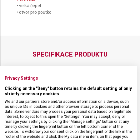
• velká čepel
• otvor pro poutko
SPECIFIKACE PRODUKTU
Privacy Settings
DRUH ZBOŽÍ
Kapesní nože
Clicking on the "Deny" button retains the default setting of only
strictly necessary cookies.
We and our partners store and/or access information on a device, such
ZÁRUKA
24 měsíců
as unique IDs in cookies and other browser storage to process personal
data. Some vendors may process your personal data based on legitimate
interest, to object to this open the "Settings". You may accept, deny or
HMOTNOST
162 g
manage your settings by clicking the "Manage settings" button or at any
time by clicking the fingerprint button on the left bottom corner of the
website. To withdraw your consent click on the fingerprint or the link in the
footer of the website and click the My data menu item, on that page you
UZAMYKATELNÁ ČEPEL
Ano