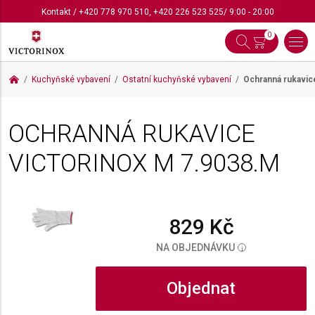
Kontakt
/
+420 778 970 510
,
+420 226 523 525
/ 9:00 - 20:00
0
Kuchyňské vybavení
Ostatní kuchyňské vybavení
Ochranná rukavic
OCHRANNÁ RUKAVICE
VICTORINOX M
7.9038.M
829 Kč
NA OBJEDNÁVKU
i
Objednat