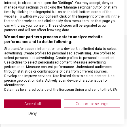
speciálně navržena tak, aby poskytovala mimořádnou bezpečnost
interest, to object to this open the "Settings". You may accept, deny or
při práci v kuchyni, restauraci i řeznictví.Je vyrobena z nerezové
manage your settings by clicking the "Manage settings" button or at any
time by clicking the fingerprint button on the left bottom corner of the
ocele zapouzdřené v polyetylenovém plášti, vrchní vrstvu tvoří
website. To withdraw your consent click on the fingerprint or the link in the
polyester. Prodávají se po 1 ks, nikoli v páru.
footer of the website and click the My data menu item, on that page you
can withdraw your consent. These choices will be signaled to our
partners and will not affect browsing data.
We and our partners process data to analyze website
performance and to do the following:
Store and/or access information on a device. Use limited data to select
SPECIFIKACE PRODUKTU
advertising. Create profiles for personalised advertising. Use profiles to
select personalised advertising. Create profiles to personalise content.
Use profiles to select personalised content. Measure advertising
performance. Measure content performance. Understand audiences
through statistics or combinations of data from different sources.
Develop and improve services. Use limited data to select content. Use
precise geolocation data. Actively scan device characteristics for
DRUH ZBOŽÍ
Kuchyňské vybavení
identification.
Data may be shared outside of the European Union and send to the USA.
Your consent and the cookie policy applies solely to this website/app.
ZÁRUKA
24 měsíců
View Partner List (2 IAB Vendors)
Accept all
Customize settings
We use your data for the following purposes:
Deny
IAB processing purposes:
Store and/or access information on a device