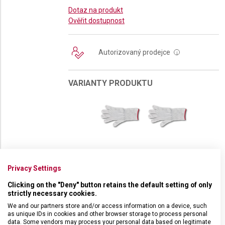
Dotaz na produkt
Ověřit dostupnost
Autorizovaný prodejce
i
VARIANTY PRODUKTU
OCHRANNÁ
OCHRANNÁ
RUKAVICE
RUKAVICE
Privacy Settings
VICTORINOX
VICTORINOX
XS
S
Clicking on the "Deny" button retains the default setting of only
strictly necessary cookies.
DETAILNÍ INFORMACE O PRODUKTU
We and our partners store and/or access information on a device, such
as unique IDs in cookies and other browser storage to process personal
Obouruční rukavice se zvýšenou úrovní ochrany ve velikosti M. Byla
data. Some vendors may process your personal data based on legitimate