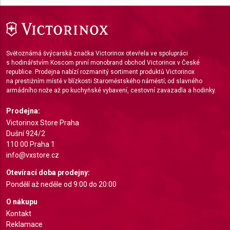
Use limited data to select advertising
Create profiles for personalised advertising
Světoznámá švýcarská značka Victorinox otevřela ve spolupráci
Use profiles to select personalised
s hodinářstvím Koscom první monobrand obchod Victorinox v České
advertising
republice. Prodejna nabízí rozmanitý sortiment produktů Victorinox
na prestižním místě v blízkosti Staroměstského náměstí; od slavného
armádního nože až po kuchyňské vybavení, cestovní zavazadla a hodinky.
Create profiles to personalise content
Prodejna:
Use profiles to select personalised content
Victorinox Store Praha
Dušní 924/2
Measure advertising performance
110 00 Praha 1
Measure content performance
info@vxstore.cz
Otevírací doba prodejny:
Understand audiences through statistics or
Pondělí až neděle od 9:00 do 20:00
combinations of data from different sources
O nákupu
Develop and improve services
Kontakt
Reklamace
Use limited data to select content