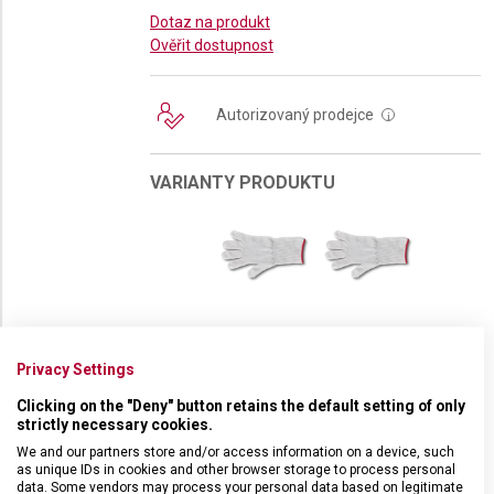
Dotaz na produkt
Ověřit dostupnost
Autorizovaný prodejce
i
VARIANTY PRODUKTU
OCHRANNÁ
OCHRANNÁ
RUKAVICE
RUKAVICE
Privacy Settings
VICTORINOX
VICTORINOX
M
S
Clicking on the "Deny" button retains the default setting of only
strictly necessary cookies.
DETAILNÍ INFORMACE O PRODUKTU
We and our partners store and/or access information on a device, such
as unique IDs in cookies and other browser storage to process personal
Obouruční rukavice se zvýšenou úrovní ochrany ve velikosti XS. Byla
data. Some vendors may process your personal data based on legitimate