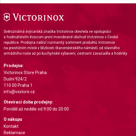
Use limited data to select advertising
Create profiles for personalised advertising
Světoznámá švýcarská značka Victorinox otevřela ve spolupráci
Use profiles to select personalised
s hodinářstvím Koscom první monobrand obchod Victorinox v České
advertising
republice. Prodejna nabízí rozmanitý sortiment produktů Victorinox
na prestižním místě v blízkosti Staroměstského náměstí; od slavného
armádního nože až po kuchyňské vybavení, cestovní zavazadla a hodinky.
Create profiles to personalise content
Prodejna:
Use profiles to select personalised content
Victorinox Store Praha
Dušní 924/2
Measure advertising performance
110 00 Praha 1
Measure content performance
info@vxstore.cz
Otevírací doba prodejny:
Understand audiences through statistics or
Pondělí až neděle od 9:00 do 20:00
combinations of data from different sources
O nákupu
Develop and improve services
Kontakt
Reklamace
Use limited data to select content