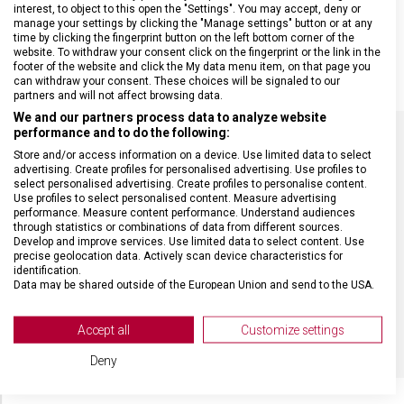
speciálně navržena tak, aby poskytovala mimořádnou bezpečnost
interest, to object to this open the "Settings". You may accept, deny or
při práci v kuchyni, restauraci i řeznictví.Je vyrobena z nerezové
manage your settings by clicking the "Manage settings" button or at any
time by clicking the fingerprint button on the left bottom corner of the
ocele zapouzdřené v polyetylenovém plášti, vrchní vrstvu tvoří
website. To withdraw your consent click on the fingerprint or the link in the
polyester. Prodávají se po 1 ks, nikoli v páru.
footer of the website and click the My data menu item, on that page you
can withdraw your consent. These choices will be signaled to our
partners and will not affect browsing data.
We and our partners process data to analyze website
performance and to do the following:
Store and/or access information on a device. Use limited data to select
SPECIFIKACE PRODUKTU
advertising. Create profiles for personalised advertising. Use profiles to
select personalised advertising. Create profiles to personalise content.
Use profiles to select personalised content. Measure advertising
performance. Measure content performance. Understand audiences
through statistics or combinations of data from different sources.
Develop and improve services. Use limited data to select content. Use
precise geolocation data. Actively scan device characteristics for
DRUH ZBOŽÍ
Kuchyňské vybavení
identification.
Data may be shared outside of the European Union and send to the USA.
Your consent and the cookie policy applies solely to this website/app.
ZÁRUKA
24 měsíců
View Partner List (2 IAB Vendors)
Accept all
Customize settings
We use your data for the following purposes:
Deny
IAB processing purposes:
Store and/or access information on a device