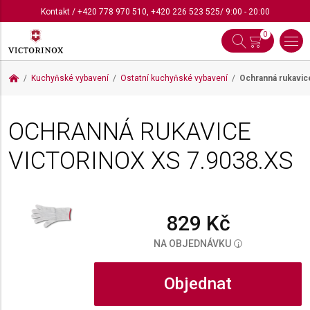
Kontakt
/
+420 778 970 510
,
+420 226 523 525
/ 9:00 - 20:00
0
Kuchyňské vybavení
Ostatní kuchyňské vybavení
Ochranná rukavic
OCHRANNÁ RUKAVICE
VICTORINOX XS
7.9038.XS
829 Kč
NA OBJEDNÁVKU
i
Objednat