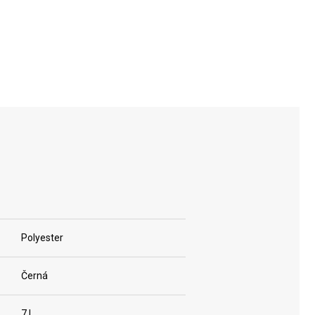
RFID
OCHRANOU
Polyester
Černá
7 l