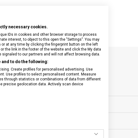
rictly necessary cookies.
ique IDs in cookies and other browser storage to process
e interest, to object to this open the "Settings". You may
 at any time by clicking the fingerprint button on the left
or the link in the footer of the website and click the My data
signaled to our partners and will not affect browsing data.
and to do the following:
SPECIFIKACE PRODUKTU
sing. Create profiles for personalised advertising. Use
tent. Use profiles to select personalised content. Measure
through statistics or combinations of data from different
se precise geolocation data. Actively scan device
ňky
MATERIÁL
ěsíců
BARVA
ěženka
OBJEM