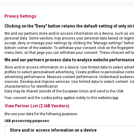
Privacy Settings
Clicking on the "Deny" button retains the default setting of only st
We and our partners store and/or access information on a device, such as un
personal data. Some vendors may process your personal data based on legitimat
accept, deny or manage your settings by clicking the "Manage settings" button or
bottom corner of the website. To withdraw your consent click on the fingerprint 
menu item, on that page you can withdraw your consent. These choices will be 
We and our partners process data to analyze website performance 
Store and/or access information on a device. Use limited data to select adverti
profiles to select personalised advertising. Create profiles to personalise con
advertising performance. Measure content performance. Understand audiences 
sources. Develop and improve services. Use limited data to select content. U
characteristics for identification.
Data may be shared outside of the European Union and send to the USA.
DRUH ZBOŽÍ
Dopl
Your consent and the cookie policy applies solely to this website/app.
View Partner List (2 IAB Vendors)
ZÁRUKA
24 m
We use your data for the following purposes:
IAB processing purposes:
TYP ZAVAZADLA
Pen
Store and/or access information on a device