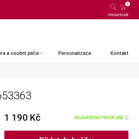
0
Hledat
Košík
ra a osobní péče
Personalizace
Kontakt
 Limited Edition
653363
N.O.X.
ce
1 190 Kč
SKLADEM NA PRODEJNĚ
i