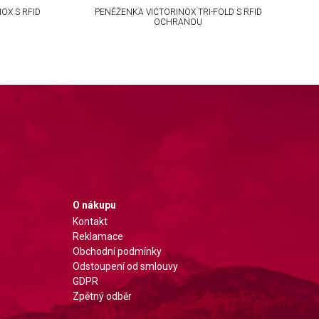
OX S RFID
PENĚŽENKA VICTORINOX TRI-FOLD S RFID
OCHRANOU
O nákupu
Kontakt
Reklamace
Obchodní podmínky
Odstoupení od smlouvy
GDPR
Zpětný odběr