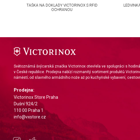
Use precise geolocation data
S
TAŠKA NA DOKLADY VICTORINOX S RFID
LEDVINK
OCHRANOU
Identify devices based on information actively requested
Non-IAB processing purposes:
Necessary
Performance
Functional
Světoznámá švýcarská značka Victorinox otevřela ve spolupráci s hodi
v České republice. Prodejna nabízí rozmanitý sortiment produktů Victorin
Advertising
náměstí; od slavného armádního nože až po kuchyňské vybavení, cestovn
Prodejna:
Victorinox Store Praha
Dušní 924/2
110 00 Praha 1
info@vxstore.cz