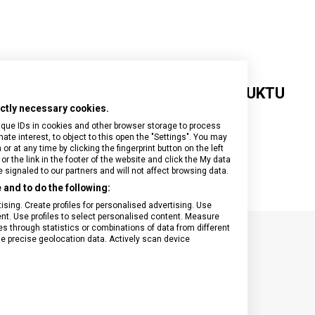
GOURMET M
GOURMET L
GOURMET
XL
DETAILNÍ INFORMACE O PRODUKTU
rictly necessary cookies.
• možno mýt v myčce
ique IDs in cookies and other browser storage to process
• odolné do teploty 175°C/350°F
e interest, to object to this open the "Settings". You may
 at any time by clicking the fingerprint button on the left
or the link in the footer of the website and click the My data
signaled to our partners and will not affect browsing data.
and to do the following:
sing. Create profiles for personalised advertising. Use
tent. Use profiles to select personalised content. Measure
through statistics or combinations of data from different
se precise geolocation data. Actively scan device
SPECIFIKACE PRODUKTU