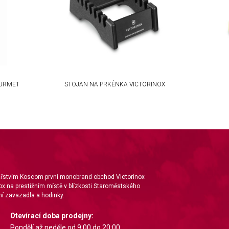
OURMET
STOJAN NA PRKÉNKA VICTORINOX
nářstvím Koscom první monobrand obchod Victorinox
ox na prestižním místě v blízkosti Staroměstského
í zavazadla a hodinky.
Otevírací doba prodejny:
Pondělí až neděle od 9:00 do 20:00