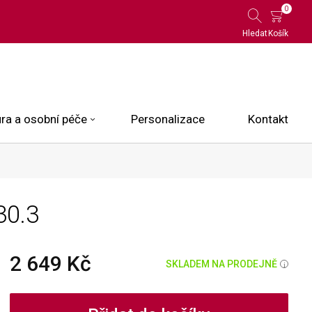
0
Hledat
Košík
ra a osobní péče
Personalizace
Kontakt
 Limited Edition
30.3
N.O.X.
ce
2 649 Kč
SKLADEM NA PRODEJNĚ
i