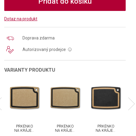
Přidat do košíku
Dotaz na produkt
Doprava zdarma
Autorizovaný prodejce
i
VARIANTY PRODUKTU
PRKÉNKO
PRKÉNKO
PRKÉNKO
NA KRÁJENÍ
NA KRÁJENÍ
NA KRÁJENÍ
VICTORINOX
VICTORINOX
VICTORINOX