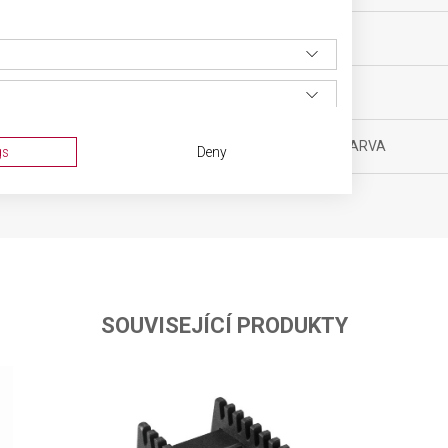
yňské vybavení
MATERIÁL
ěsíců
BARVA
6 g
DOPLŇKOVÁ BARVA
gs
Deny
 x 49,5 x 0,9 cm
SOUVISEJÍCÍ PRODUKTY
ta from different sources