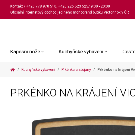
Kontakt
/
+420 778 970 510
,
+420 226 523 525
/ 9:00 - 20:00
Oficiální internetový obchod jediného monobrand butiku Victorinox v ČR
Kapesní nože
Kuchyňské vybavení
Cesto
Kuchyňské vybavení
Prkénka a stojany
Prkénko na krájení V
Malé kapesní nože
Kuchařské nože
Kabinové kufry
Dámské
Střední kapesní nože
Univerzální nože
Kufry k odbavení
Pánské
PRKÉNKO NA KRÁJENÍ VI
Velké kapesní nože
Steakové nože
Batohy
Všechny hodinky
Pouzdra a příslušenství
Nože na pečivo
Aktovky a kabelky
Outdoorové nože
Struhadla a nůžky
Kosmetické taštičky
Zahradní nože
Prkénka a stojany
Tašky a ledvinky