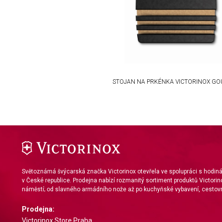
Use limited data to select content
IAB Special Features:
Use precise geolocation data
Identify devices based on information actively requested
Non-IAB processing purposes:
STOJAN NA PRKÉNKA VICTORINOX G
Necessary
Performance
Functional
Advertising
Světoznámá švýcarská značka Victorinox otevřela ve spolupráci s hodi
v České republice. Prodejna nabízí rozmanitý sortiment produktů Victorin
náměstí; od slavného armádního nože až po kuchyňské vybavení, cestovn
Prodejna:
Victorinox Store Praha