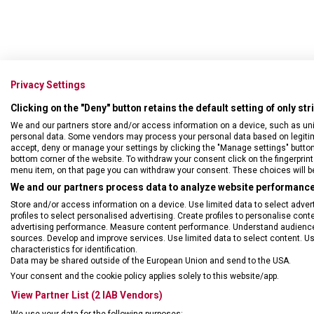
Privacy Settings
Clicking on the "Deny" button retains the default setting of only st
We and our partners store and/or access information on a device, such as un
personal data. Some vendors may process your personal data based on legitimat
accept, deny or manage your settings by clicking the "Manage settings" button or
bottom corner of the website. To withdraw your consent click on the fingerprint 
menu item, on that page you can withdraw your consent. These choices will be 
We and our partners process data to analyze website performance 
Store and/or access information on a device. Use limited data to select adverti
profiles to select personalised advertising. Create profiles to personalise con
advertising performance. Measure content performance. Understand audiences 
sources. Develop and improve services. Use limited data to select content. U
characteristics for identification.
Data may be shared outside of the European Union and send to the USA.
Your consent and the cookie policy applies solely to this website/app.
View Partner List (2 IAB Vendors)
We use your data for the following purposes: