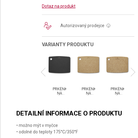
Dotaz na produkt
Autorizovaný prodejce
i
VARIANTY PRODUKTU
KÉNKO
PRKÉNKO
PRKÉNKO
PRKÉNKO
PRKÉNKO
NA
NA
NA
NA
NA
ÁJENÍ
KRÁJENÍ
KRÁJENÍ
KRÁJENÍ
KRÁJENÍ
CTORINOX
VICTORINOX
VICTORINOX
VICTORINOX
VICTORINOX
L
L
M
M
S
DETAILNÍ INFORMACE O PRODUKTU
• možno mýt v myčce
• odolné do teploty 175°C/350°F