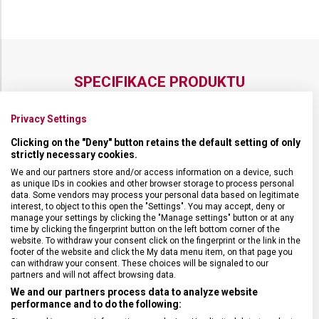
SPECIFIKACE PRODUKTU
Privacy Settings
Clicking on the "Deny" button retains the default setting of only
strictly necessary cookies.
DRUH ZBOŽÍ
Kuchyňské vybavení
We and our partners store and/or access information on a device, such
as unique IDs in cookies and other browser storage to process personal
data. Some vendors may process your personal data based on legitimate
ZÁRUKA
24 měsíců
interest, to object to this open the "Settings". You may accept, deny or
manage your settings by clicking the "Manage settings" button or at any
time by clicking the fingerprint button on the left bottom corner of the
HMOTNOST
227 g
website. To withdraw your consent click on the fingerprint or the link in the
footer of the website and click the My data menu item, on that page you
can withdraw your consent. These choices will be signaled to our
VELIKOST
15,2 x 20,3 x 0,6 cm
partners and will not affect browsing data.
We and our partners process data to analyze website
performance and to do the following:
MATERIÁL
Papírový kompozit