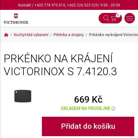
Kontakt
/
+420 778 970 510
,
+420 226 523 525
/ 9:00 - 20:00
0
Kuchyňské vybavení
Prkénka a stojany
Prkénko na krájení Victori
PRKÉNKO NA KRÁJENÍ
VICTORINOX S
7.4120.3
669 Kč
SKLADEM NA PRODEJNĚ
i
Přidat do košíku