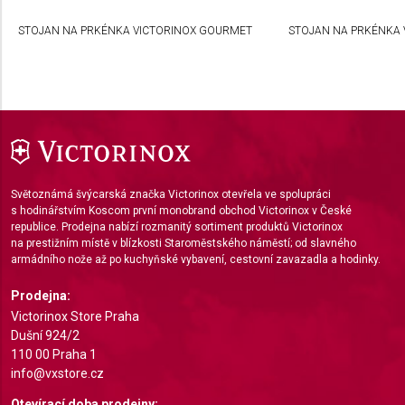
Create profiles to personalise content
STOJAN NA PRKÉNKA VICTORINOX GOURMET
STOJAN NA PRKÉNKA 
Use profiles to select personalised content
Measure advertising performance
Measure content performance
Understand audiences through statistics or
combinations of data from different sources
Světoznámá švýcarská značka Victorinox otevřela ve spolupráci
Develop and improve services
s hodinářstvím Koscom první monobrand obchod Victorinox v České
republice. Prodejna nabízí rozmanitý sortiment produktů Victorinox
na prestižním místě v blízkosti Staroměstského náměstí; od slavného
Use limited data to select content
armádního nože až po kuchyňské vybavení, cestovní zavazadla a hodinky.
IAB Special Features:
Prodejna:
Use precise geolocation data
Victorinox Store Praha
Dušní 924/2
Identify devices based on information actively
110 00 Praha 1
requested
info@vxstore.cz
Non-IAB processing purposes:
Otevírací doba prodejny: