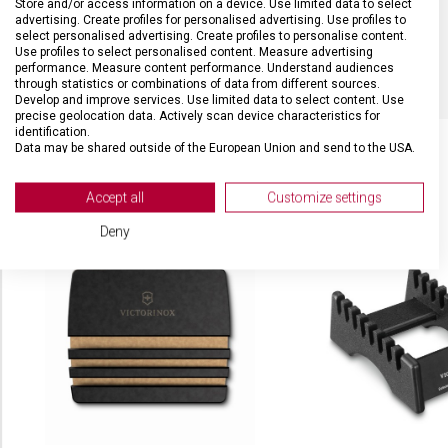
Store and/or access information on a device. Use limited data to select
advertising. Create profiles for personalised advertising. Use profiles to
select personalised advertising. Create profiles to personalise content.
BARVA
Černá
Use profiles to select personalised content. Measure advertising
performance. Measure content performance. Understand audiences
through statistics or combinations of data from different sources.
Develop and improve services. Use limited data to select content. Use
precise geolocation data. Actively scan device characteristics for
identification.
Data may be shared outside of the European Union and send to the USA.
Your consent and the cookie policy applies solely to this website/app.
View Partner List (2 IAB Vendors)
SOUVISEJÍCÍ PRODUKTY
Accept all
Customize settings
We use your data for the following purposes:
Deny
IAB processing purposes:
Store and/or access information on a device
Use limited data to select advertising
Create profiles for personalised advertising
Use profiles to select personalised
advertising