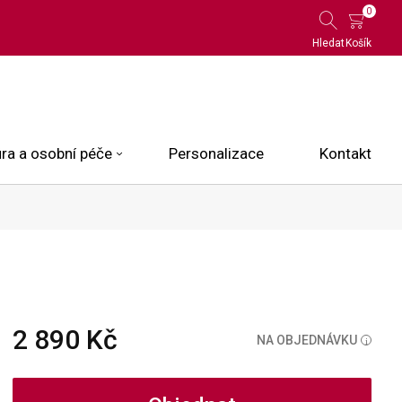
0
Hledat
Košík
ra a osobní péče
Personalizace
Kontakt
 Limited Edition
N.O.X.
ce
2 890 Kč
NA OBJEDNÁVKU
i