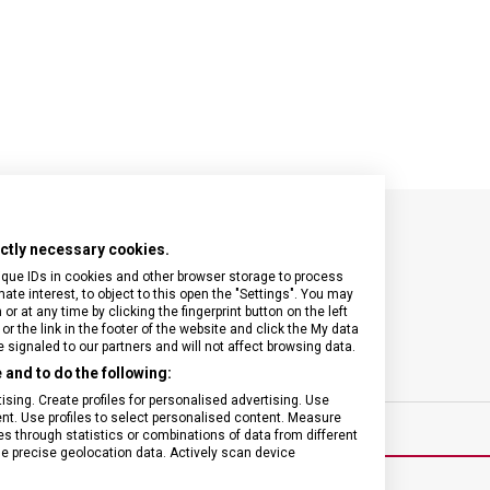
rictly necessary cookies.
SPECIFIKACE PRODUKTU
ique IDs in cookies and other browser storage to process
e interest, to object to this open the "Settings". You may
 at any time by clicking the fingerprint button on the left
or the link in the footer of the website and click the My data
signaled to our partners and will not affect browsing data.
ínky
ZÁRUKA
and to do the following:
sing. Create profiles for personalised advertising. Use
tent. Use profiles to select personalised content. Measure
through statistics or combinations of data from different
se precise geolocation data. Actively scan device