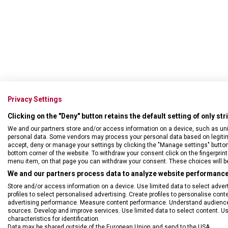
Privacy Settings
Clicking on the "Deny" button retains the default setting of only st
We and our partners store and/or access information on a device, such as un
personal data. Some vendors may process your personal data based on legitimat
accept, deny or manage your settings by clicking the "Manage settings" button or
bottom corner of the website. To withdraw your consent click on the fingerprint 
menu item, on that page you can withdraw your consent. These choices will be 
DRUH ZBOŽÍ
Řem
We and our partners process data to analyze website performance 
Store and/or access information on a device. Use limited data to select adverti
profiles to select personalised advertising. Create profiles to personalise con
advertising performance. Measure content performance. Understand audiences 
sources. Develop and improve services. Use limited data to select content. U
characteristics for identification.
Data may be shared outside of the European Union and send to the USA.