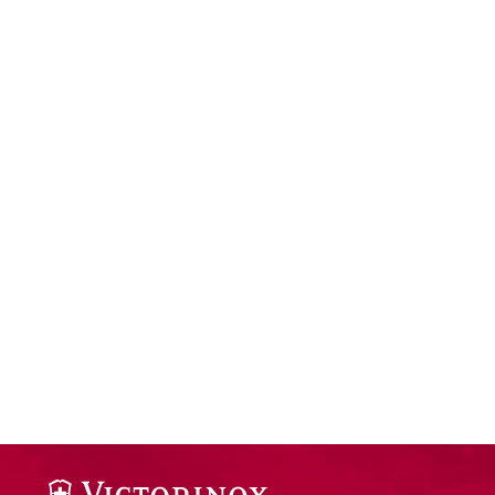
Understand audiences through statistics or combinations of da
Develop and improve services
Use limited data to select content
IAB Special Features:
Use precise geolocation data
Identify devices based on information actively requested
Non-IAB processing purposes:
Necessary
Performance
Functional
Advertising