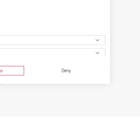
gs
Deny