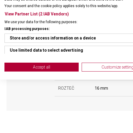
Your consent and the cookie policy applies solely to this website/app.
ŘEMÍNEK
View Partner List (2 IAB Vendors)
We use your data for the following purposes:
MATERIÁL
Kaučukový
IAB processing purposes:
Store and/or access information on a device
BARVA ŘEMÍNKU
Modrá
Use limited data to select advertising
SPONA
Překlápěcí
Create profiles for personalised advertising
Accept all
Customize settin
BARVA SPONY
Stříbrná
Use profiles to select personalised advertising
Create profiles to personalise content
ROZTEČ
16 mm
Use profiles to select personalised content
Measure advertising performance
Measure content performance