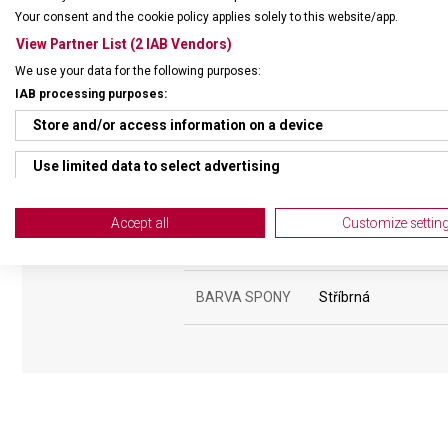
Your consent and the cookie policy applies solely to this website/app.
ŘEMÍNEK
View Partner List (2 IAB Vendors)
We use your data for the following purposes:
MATERIÁL
Kaučukový
IAB processing purposes:
Store and/or access information on a device
BARVA ŘEMÍNKU
Zelená
Use limited data to select advertising
ROZTEČ
21 mm
Create profiles for personalised advertising
Accept all
Customize settin
SPONA
Překlápěcí
Use profiles to select personalised advertising
Create profiles to personalise content
BARVA SPONY
Stříbrná
Use profiles to select personalised content
Measure advertising performance
Measure content performance