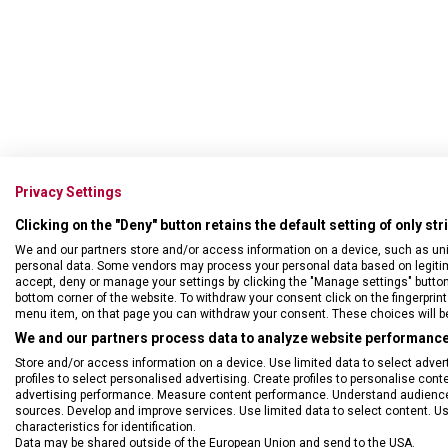
Privacy Settings
Clicking on the "Deny" button retains the default setting of only st
We and our partners store and/or access information on a device, such as un
personal data. Some vendors may process your personal data based on legitimat
accept, deny or manage your settings by clicking the "Manage settings" button or
bottom corner of the website. To withdraw your consent click on the fingerprint 
menu item, on that page you can withdraw your consent. These choices will be 
We and our partners process data to analyze website performance 
DRUH ZBOŽÍ
Řem
Store and/or access information on a device. Use limited data to select adverti
profiles to select personalised advertising. Create profiles to personalise con
advertising performance. Measure content performance. Understand audiences 
sources. Develop and improve services. Use limited data to select content. U
characteristics for identification.
Data may be shared outside of the European Union and send to the USA.