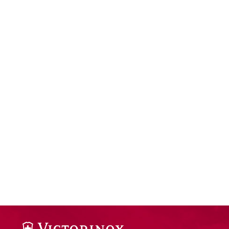
Understand audiences through statistics or combinations of da
Develop and improve services
Use limited data to select content
IAB Special Features:
Use precise geolocation data
Identify devices based on information actively requested
Non-IAB processing purposes:
Necessary
Performance
Functional
Advertising