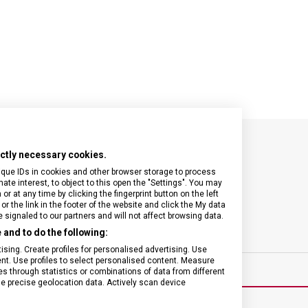
rictly necessary cookies.
SPECIFIKACE PRODUKTU
ique IDs in cookies and other browser storage to process
e interest, to object to this open the "Settings". You may
 at any time by clicking the fingerprint button on the left
or the link in the footer of the website and click the My data
signaled to our partners and will not affect browsing data.
and to do the following:
ínky
ZÁRUKA
sing. Create profiles for personalised advertising. Use
tent. Use profiles to select personalised content. Measure
through statistics or combinations of data from different
se precise geolocation data. Actively scan device