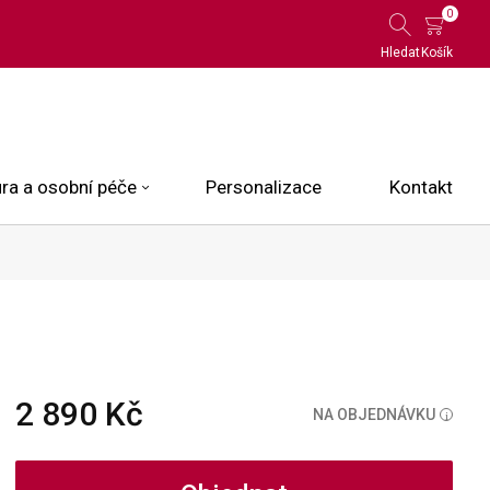
0
Hledat
Košík
ra a osobní péče
Personalizace
Kontakt
 Limited Edition
N.O.X.
ce
2 890 Kč
NA OBJEDNÁVKU
i