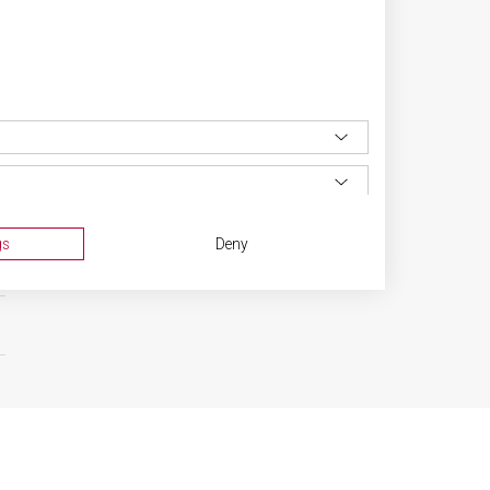
gs
Deny