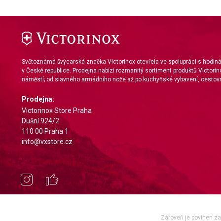
Identify devices based on information actively requested
Non-IAB processing purposes:
Necessary
Performance
Světoznámá švýcarská značka Victorinox otevřela ve spolupráci s hodi
v České republice. Prodejna nabízí rozmanitý sortiment produktů Victorin
Functional
náměstí; od slavného armádního nože až po kuchyňské vybavení, cestovn
Advertising
Prodejna:
Victorinox Store Praha
Dušní 924/2
110 00 Praha 1
info@vxstore.cz
Zároveň je povinen zae