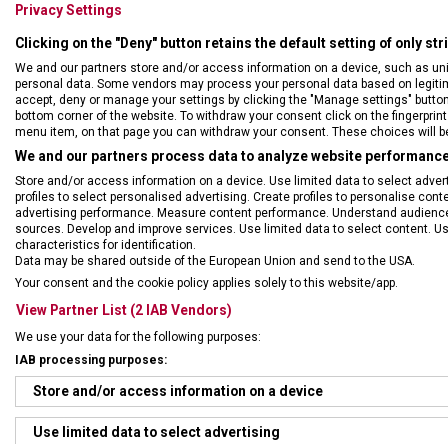
Privacy Settings
Clicking on the "Deny" button retains the default setting of only st
We and our partners store and/or access information on a device, such as un
personal data. Some vendors may process your personal data based on legitimat
accept, deny or manage your settings by clicking the "Manage settings" button or
bottom corner of the website. To withdraw your consent click on the fingerprint 
menu item, on that page you can withdraw your consent. These choices will be 
We and our partners process data to analyze website performance 
Store and/or access information on a device. Use limited data to select adverti
profiles to select personalised advertising. Create profiles to personalise con
advertising performance. Measure content performance. Understand audiences 
sources. Develop and improve services. Use limited data to select content. U
characteristics for identification.
Data may be shared outside of the European Union and send to the USA.
Your consent and the cookie policy applies solely to this website/app.
View Partner List (2 IAB Vendors)
Sada obsahuje:
We use your data for the following purposes:
IAB processing purposes:
• univerzální kuchyňský n
• univerzální kuchyňský n
Store and/or access information on a device
cm
• příborový nůž, vhodný ta
Use limited data to select advertising