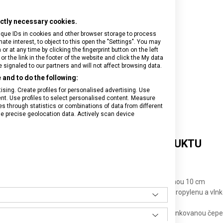
rictly necessary cookies.
ique IDs in cookies and other browser storage to process
e interest, to object to this open the "Settings". You may
 at any time by clicking the fingerprint button on the left
or the link in the footer of the website and click the My data
signaled to our partners and will not affect browsing data.
and to do the following:
sing. Create profiles for personalised advertising. Use
tent. Use profiles to select personalised content. Measure
through statistics or combinations of data from different
se precise geolocation data. Actively scan device
DETAILNÍ INFORMACE O PRODUKTU
ůž s černou rukojetí z polypropylenu a rovnou čepelí dlouhou 10 cm
ůž, vhodný zejména na zeleninu, s černou rukojetí z polypropylenu a vln
ké na krájení rajčat, s černou rukojetí z polypropylenu a vlnkovanou čepe