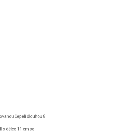
CLASSIC 3
CLASSIC 3
KS
KS
kovanou čepelí dlouhou 8
lí o délce 11 cm se