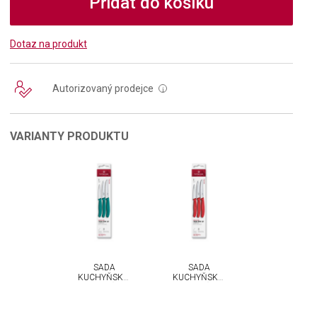
Přidat do košíku
Dotaz na produkt
Autorizovaný prodejce
i
VARIANTY PRODUKTU
SADA
SADA
KUCHYŇSKÝCH
KUCHYŇSKÝCH
NOŽŮ
NOŽŮ
VICTORINOX
VICTORINOX
SWISS
SWISS