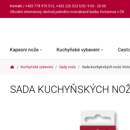
Kontakt
/
+420 778 970 510
,
+420 226 523 525
/ 9:00 - 20:00
Oficiální internetový obchod jediného monobrand butiku Victorinox v ČR
Kapesní nože
Kuchyňské vybavení
Cesto
Kuchyňské vybavení
Sady nožů
Sada kuchyňských nožů Victo
Malé kapesní nože
Kuchařské nože
Kabinové kufry
Dámské
Střední kapesní nože
Univerzální nože
Kufry k odbavení
Pánské
SADA KUCHYŇSKÝCH NOŽŮ
Velké kapesní nože
Steakové nože
Batohy
Všechny hodinky
Pouzdra a příslušenství
Nože na pečivo
Aktovky a kabelky
Outdoorové nože
Struhadla a nůžky
Kosmetické taštičky
Zahradní nože
Prkénka a stojany
Tašky a ledvinky