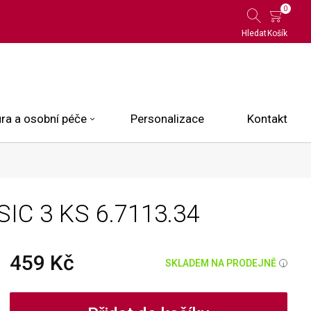
0
Hledat
Košík
ra a osobní péče
Personalizace
Kontakt
 Limited Edition
SIC 3 KS
6.7113.34
N.O.X.
ce
459 Kč
SKLADEM NA PRODEJNĚ
i