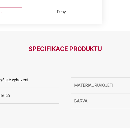
gs
Deny
SPECIFIKACE PRODUKTU
ta from different sources
yňské vybavení
MATERIÁL RUKOJETI
ěsíců
BARVA