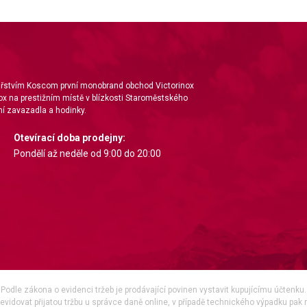
nářstvím Koscom první monobrand obchod Victorinox
ox na prestižním místě v blízkosti Staroměstského
í zavazadla a hodinky.
Otevírací doba prodejny:
Pondělí až neděle od 9:00 do 20:00
Podle zákona o evidenci tržeb je prodávající povinen vystavit kupujícímu účtenku.
vidovat přijatou tržbu u správce daně online, v případě technického výpadku pak 