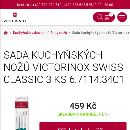
Kontakt
/
+420 778 970 510
,
+420 226 523 525
/ 9:00 - 20:00
0
Kuchyňské vybavení
Sady nožů
Sada kuchyňských nožů Victorinox
SADA KUCHYŇSKÝCH
NOŽŮ VICTORINOX SWISS
CLASSIC 3 KS
6.7114.34C1
459 Kč
SKLADEM NA PRODEJNĚ
i