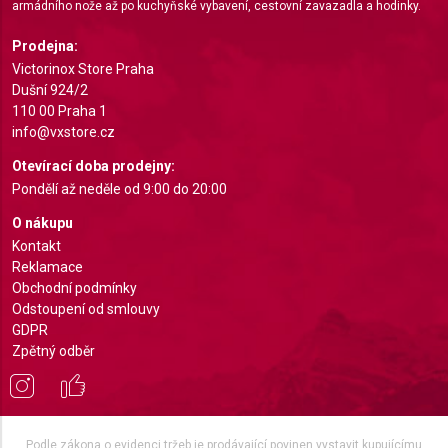
armádního nože až po kuchyňské vybavení, cestovní zavazadla a hodinky.
Understand audiences through statistics or
Prodejna:
combinations of data from different sources
Victorinox Store Praha
Dušní 924/2
Develop and improve services
110 00 Praha 1
info@vxstore.cz
Use limited data to select content
Otevírací doba prodejny:
IAB Special Features:
Pondělí až neděle od 9:00 do 20:00
Use precise geolocation data
O nákupu
Identify devices based on information actively
Kontakt
requested
Reklamace
Obchodní podmínky
Non-IAB processing purposes:
Odstoupení od smlouvy
Necessary
GDPR
Zpětný odběr
Performance
Functional
Advertising
Podle zákona o evidenci tržeb je prodávající povinen vystavit kupujícímu