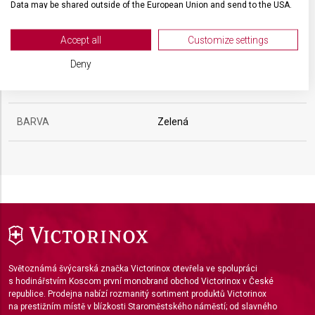
Data may be shared outside of the European Union and send to the USA.
ZÁRUKA
24 měsíců
Your consent and the cookie policy applies solely to this website/app.
View Partner List (2 IAB Vendors)
Accept all
Customize settings
HMOTNOST
75 g
We use your data for the following purposes:
Deny
IAB processing purposes:
MATERIÁL RUKOJETI
Polypropylen (PP)
Store and/or access information on a device
BARVA
Zelená
Use limited data to select advertising
Create profiles for personalised advertising
Use profiles to select personalised
advertising
Create profiles to personalise content
Use profiles to select personalised content
Světoznámá švýcarská značka Victorinox otevřela ve spolupráci
Measure advertising performance
s hodinářstvím Koscom první monobrand obchod Victorinox v České
republice. Prodejna nabízí rozmanitý sortiment produktů Victorinox
na prestižním místě v blízkosti Staroměstského náměstí; od slavného
Measure content performance