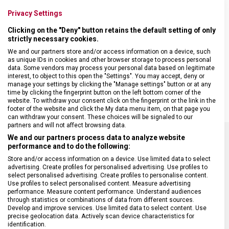
Sada obsahuje:
Privacy Settings
• univerzální kuchyňský nůž se zelenou rukojetí z polypropylenu a
Clicking on the "Deny" button retains the default setting of only
rovnou čepelí dlouhou 10 cm
strictly necessary cookies.
• univerzální kuchyňský nůž, vhodný zejména na zeleninu, se
zelenou rukojetí z polypropylenu a vlnkovanou čepelí dlouhou 8 cm
We and our partners store and/or access information on a device, such
as unique IDs in cookies and other browser storage to process personal
• příborový nůž, vhodný také na krájení rajčat, se zelenou rukojetí z
data. Some vendors may process your personal data based on legitimate
polypropylenu a vlnkovanou čepelí o délce 11 cm se zaoblenou
interest, to object to this open the "Settings". You may accept, deny or
špičkou
manage your settings by clicking the "Manage settings" button or at any
time by clicking the fingerprint button on the left bottom corner of the
website. To withdraw your consent click on the fingerprint or the link in the
footer of the website and click the My data menu item, on that page you
can withdraw your consent. These choices will be signaled to our
partners and will not affect browsing data.
We and our partners process data to analyze website
performance and to do the following:
SPECIFIKACE PRODUKTU
Store and/or access information on a device. Use limited data to select
advertising. Create profiles for personalised advertising. Use profiles to
select personalised advertising. Create profiles to personalise content.
Use profiles to select personalised content. Measure advertising
performance. Measure content performance. Understand audiences
through statistics or combinations of data from different sources.
DRUH ZBOŽÍ
Kuchyňské vybavení
Develop and improve services. Use limited data to select content. Use
precise geolocation data. Actively scan device characteristics for
identification.