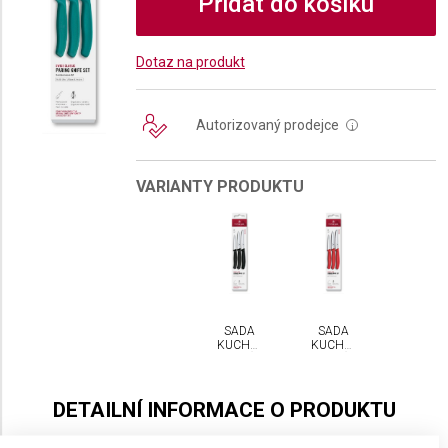
Přidat do košíku
Dotaz na produkt
Autorizovaný prodejce
i
VARIANTY PRODUKTU
SADA
SADA
KUCHYŇSKÝCH
KUCHYŇSKÝCH
NOŽŮ
NOŽŮ
VICTORINOX
VICTORINOX
SWISS
SWISS
CLASSIC
CLASSIC
DETAILNÍ INFORMACE O PRODUKTU
3 KS
3 KS