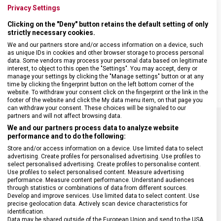
Sada obsahuje:
Privacy Settings
• nůž na rajčata a další zeleninu s červenou rukojetí z polypropylenu
Clicking on the "Deny" button retains the default setting of only
a vlnkovanou čepelí dlouhou 10 cm
strictly necessary cookies.
• univerzální kuchyňský nůž s červenou rukojetí z polypropylenu a
We and our partners store and/or access information on a device, such
rovnou čepelí dlouhou 8 cm
as unique IDs in cookies and other browser storage to process personal
• škrabka s červenou rukojetí z polypropylenu a dvojitým nerezovým
data. Some vendors may process your personal data based on legitimate
interest, to object to this open the "Settings". You may accept, deny or
zoubkovaným ostřím
manage your settings by clicking the "Manage settings" button or at any
time by clicking the fingerprint button on the left bottom corner of the
website. To withdraw your consent click on the fingerprint or the link in the
footer of the website and click the My data menu item, on that page you
can withdraw your consent. These choices will be signaled to our
partners and will not affect browsing data.
We and our partners process data to analyze website
SPECIFIKACE PRODUKTU
performance and to do the following:
Store and/or access information on a device. Use limited data to select
advertising. Create profiles for personalised advertising. Use profiles to
select personalised advertising. Create profiles to personalise content.
Use profiles to select personalised content. Measure advertising
performance. Measure content performance. Understand audiences
through statistics or combinations of data from different sources.
DRUH ZBOŽÍ
Kuchyňské vybavení
Develop and improve services. Use limited data to select content. Use
precise geolocation data. Actively scan device characteristics for
identification.
ZÁRUKA
24 měsíců
Data may be shared outside of the European Union and send to the USA.