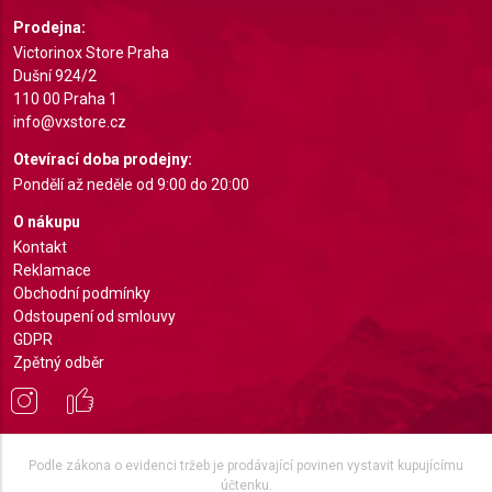
Understand audiences through statistics or
Prodejna:
combinations of data from different sources
Victorinox Store Praha
Dušní 924/2
Develop and improve services
110 00 Praha 1
info@vxstore.cz
Use limited data to select content
Otevírací doba prodejny:
IAB Special Features:
Pondělí až neděle od 9:00 do 20:00
Use precise geolocation data
O nákupu
Kontakt
Identify devices based on information actively
requested
Reklamace
Obchodní podmínky
Non-IAB processing purposes:
Odstoupení od smlouvy
Necessary
GDPR
Zpětný odběr
Performance
Functional
Podle zákona o evidenci tržeb je prodávající povinen vystavit kupujícímu
Advertising
účtenku.