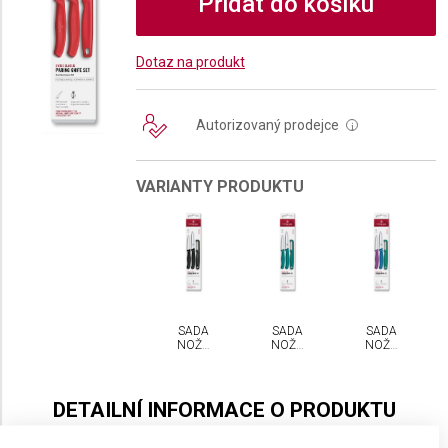
Přidat do košíku
Dotaz na produkt
Autorizovaný prodejce
i
VARIANTY PRODUKTU
SADA
SADA
SADA
NOŽŮ
NOŽŮ
NOŽŮ
SE
SE
SE
ŠKRABKOU
ŠKRABKOU
ŠKRABKOU
VICTORINOX
VICTORINOX
VICTORINOX
SWISS
SWISS
SWISS
DETAILNÍ INFORMACE O PRODUKTU
CLASSIC
CLASSIC
CLASSIC
3 KS
3 KS
3 KS