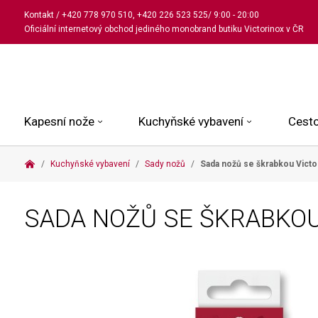
Kontakt
/
+420 778 970 510
,
+420 226 523 525
/ 9:00 - 20:00
Oficiální internetový obchod jediného monobrand butiku Victorinox v ČR
Kapesní nože
Kuchyňské vybavení
Cesto
Kuchyňské vybavení
Sady nožů
Sada nožů se škrabkou Victo
Malé kapesní nože
Kuchařské nože
Kabinové kufry
Dámské
Střední kapesní nože
Univerzální nože
Kufry k odbavení
Pánské
SADA NOŽŮ SE ŠKRABKOU
Velké kapesní nože
Steakové nože
Batohy
Všechny hodinky
Pouzdra a příslušenství
Nože na pečivo
Aktovky a kabelky
Outdoorové nože
Struhadla a nůžky
Kosmetické taštičky
Zahradní nože
Prkénka a stojany
Tašky a ledvinky