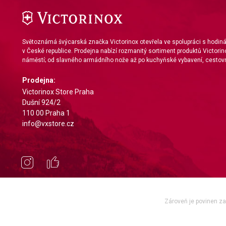
Non-IAB processing purposes:
Necessary
Světoznámá švýcarská značka Victorinox otevřela ve spolupráci s hodi
Performance
v České republice. Prodejna nabízí rozmanitý sortiment produktů Victorin
náměstí; od slavného armádního nože až po kuchyňské vybavení, cestovn
Functional
Prodejna:
Advertising
Victorinox Store Praha
Dušní 924/2
110 00 Praha 1
info@vxstore.cz
Zároveň je povinen zae