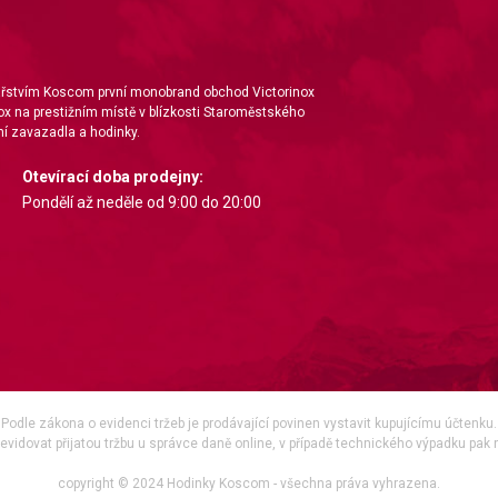
nářstvím Koscom první monobrand obchod Victorinox
ox na prestižním místě v blízkosti Staroměstského
í zavazadla a hodinky.
Otevírací doba prodejny:
Pondělí až neděle od 9:00 do 20:00
Podle zákona o evidenci tržeb je prodávající povinen vystavit kupujícímu účtenku.
vidovat přijatou tržbu u správce daně online, v případě technického výpadku pak 
copyright © 2024 Hodinky Koscom - všechna práva vyhrazena.