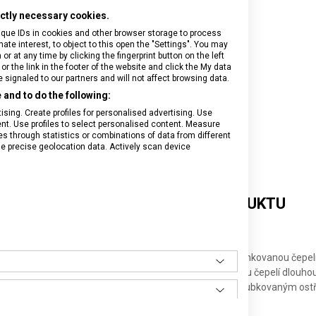
rictly necessary cookies.
ique IDs in cookies and other browser storage to process
e interest, to object to this open the "Settings". You may
 at any time by clicking the fingerprint button on the left
or the link in the footer of the website and click the My data
signaled to our partners and will not affect browsing data.
and to do the following:
sing. Create profiles for personalised advertising. Use
tent. Use profiles to select personalised content. Measure
through statistics or combinations of data from different
se precise geolocation data. Actively scan device
DETAILNÍ INFORMACE O PRODUKTU
a a další zeleninu se zelenou rukojetí z polypropylenu a vlnkovanou čepe
uchyňský nůž se zelenou rukojetí z polypropylenu a rovnou čepelí dlouho
elenou rukojetí z polypropylenu a dvojitým nerezovým zoubkovaným ost