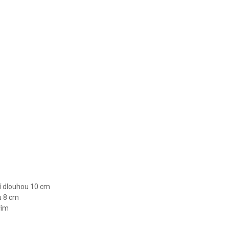
CLASSIC 3
CLASSIC 3
CLASSIC 3
KS
KS
KS
lí dlouhou 10 cm
u 8 cm
řím