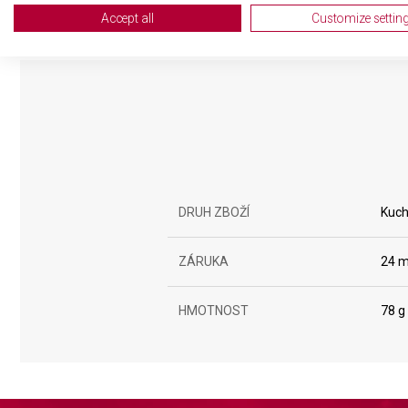
Create profiles for personalised advertising
Accept all
Customize settin
Use profiles to select personalised advertising
Create profiles to personalise content
Use profiles to select personalised content
Measure advertising performance
Measure content performance
DRUH ZBOŽÍ
Kuch
Understand audiences through statistics or combinations of da
ZÁRUKA
24 m
Develop and improve services
Use limited data to select content
HMOTNOST
78 g
IAB Special Features:
Use precise geolocation data
Identify devices based on information actively requested