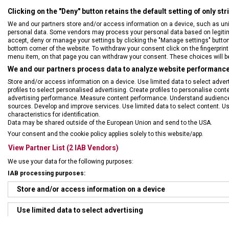
Clicking on the "Deny" button retains the default setting of only st
We and our partners store and/or access information on a device, such as un
personal data. Some vendors may process your personal data based on legitimat
accept, deny or manage your settings by clicking the "Manage settings" button or
bottom corner of the website. To withdraw your consent click on the fingerprint 
menu item, on that page you can withdraw your consent. These choices will be 
We and our partners process data to analyze website performance 
Store and/or access information on a device. Use limited data to select adverti
profiles to select personalised advertising. Create profiles to personalise con
advertising performance. Measure content performance. Understand audiences 
sources. Develop and improve services. Use limited data to select content. U
characteristics for identification.
Data may be shared outside of the European Union and send to the USA.
Your consent and the cookie policy applies solely to this website/app.
View Partner List (2 IAB Vendors)
We use your data for the following purposes:
Sada obsahuje:
IAB processing purposes:
• nůž na rajčat
Store and/or access information on a device
• univerzální k
• škrabka se z
Use limited data to select advertising