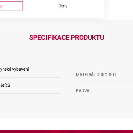
gs
Deny
SPECIFIKACE PRODUKTU
yňské vybavení
ta from different sources
MATERIÁL RUKOJETI
ěsíců
BARVA