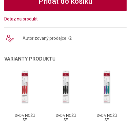
Přidat do košíku
Dotaz na produkt
Autorizovaný prodejce
i
VARIANTY PRODUKTU
SADA NOŽŮ
SADA NOŽŮ
SADA NOŽŮ
SE
SE
SE
ŠKRABKOU
ŠKRABKOU
ŠKRABKOU
VICTORINOX
VICTORINOX
VICTORINOX
SWISS
SWISS
SWISS