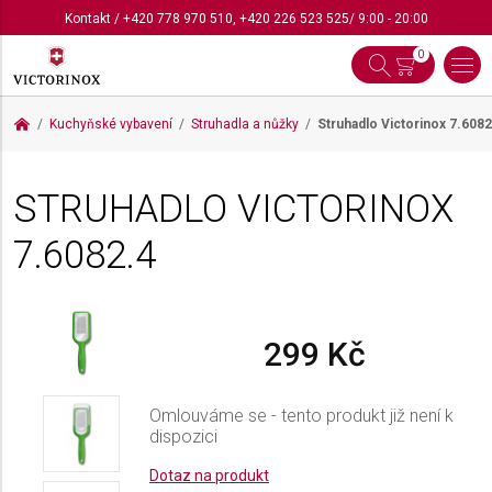
Kontakt
/
+420 778 970 510
,
+420 226 523 525
/ 9:00 - 20:00
0
Kuchyňské vybavení
Struhadla a nůžky
Struhadlo Victorinox
7.6082
STRUHADLO VICTORINOX
7.6082.4
299 Kč
Omlouváme se - tento produkt již není k
dispozici
Dotaz na produkt