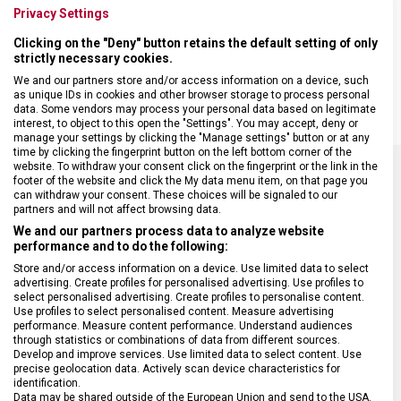
• plastový rám a držadlo
Privacy Settings
• s chráničem čepele pro bezpečné skladování
• rozměr 262 x 67 x 27 mm
Clicking on the "Deny" button retains the default setting of only
strictly necessary cookies.
• protiskluzové
• vhodné pro mytí v myčce
We and our partners store and/or access information on a device, such
as unique IDs in cookies and other browser storage to process personal
data. Some vendors may process your personal data based on legitimate
interest, to object to this open the "Settings". You may accept, deny or
manage your settings by clicking the "Manage settings" button or at any
time by clicking the fingerprint button on the left bottom corner of the
website. To withdraw your consent click on the fingerprint or the link in the
footer of the website and click the My data menu item, on that page you
can withdraw your consent. These choices will be signaled to our
SPECIFIKACE PRODUKTU
partners and will not affect browsing data.
We and our partners process data to analyze website
performance and to do the following:
Store and/or access information on a device. Use limited data to select
advertising. Create profiles for personalised advertising. Use profiles to
DRUH ZBOŽÍ
Kuchyňské vybavení
select personalised advertising. Create profiles to personalise content.
Use profiles to select personalised content. Measure advertising
performance. Measure content performance. Understand audiences
through statistics or combinations of data from different sources.
ZÁRUKA
24 měsíců
Develop and improve services. Use limited data to select content. Use
precise geolocation data. Actively scan device characteristics for
identification.
HMOTNOST
77 g
Data may be shared outside of the European Union and send to the USA.