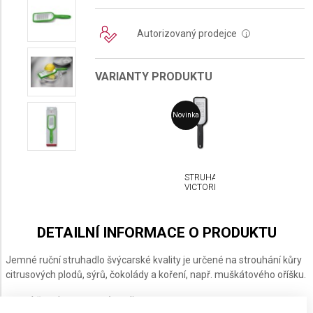
Autorizovaný prodejce
i
VARIANTY PRODUKTU
Novinka
STRUHADLO
VICTORINOX
DETAILNÍ INFORMACE O PRODUKTU
Jemné ruční struhadlo švýcarské kvality je určené na strouhání kůry
citrusových plodů, sýrů, čokolády a koření, např. muškátového oříšku.
• ostrá čepel z nerezové oceli