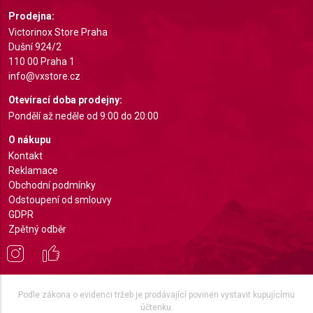
Understand audiences through statistics or
Prodejna:
combinations of data from different sources
Victorinox Store Praha
Dušní 924/2
Develop and improve services
110 00 Praha 1
info@vxstore.cz
Use limited data to select content
Otevírací doba prodejny:
IAB Special Features:
Pondělí až neděle od 9:00 do 20:00
Use precise geolocation data
O nákupu
Kontakt
Identify devices based on information actively
requested
Reklamace
Obchodní podmínky
Non-IAB processing purposes:
Odstoupení od smlouvy
GDPR
Necessary
Zpětný odběr
Performance
Functional
Podle zákona o evidenci tržeb je prodávající povinen vystavit kupujícímu
Advertising
účtenku.