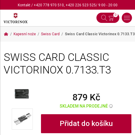
Kontakt
/
+420 778 970 510
,
+420 226 523 525
/ 9:00 - 20:00
0
Kapesní nože
Swiss Card
Swiss Card Classic Victorinox
0.7133.T3
SWISS CARD CLASSIC
VICTORINOX
0.7133.T3
879 Kč
SKLADEM NA PRODEJNĚ
i
Přidat do košíku