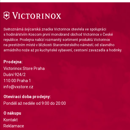
IAB Special Features:
Use precise geolocation data
Identify devices based on information actively
Světoznámá švýcarská značka Victorinox otevřela ve spolupráci
requested
s hodinářstvím Koscom první monobrand obchod Victorinox v České
republice. Prodejna nabízí rozmanitý sortiment produktů Victorinox
Non-IAB processing purposes:
na prestižním místě v blízkosti Staroměstského náměstí; od slavného
armádního nože až po kuchyňské vybavení, cestovní zavazadla a hodinky.
Necessary
Prodejna:
Performance
Victorinox Store Praha
Functional
Dušní 924/2
110 00 Praha 1
Advertising
info@vxstore.cz
Otevírací doba prodejny:
Pondělí až neděle od 9:00 do 20:00
O nákupu
Kontakt
Reklamace