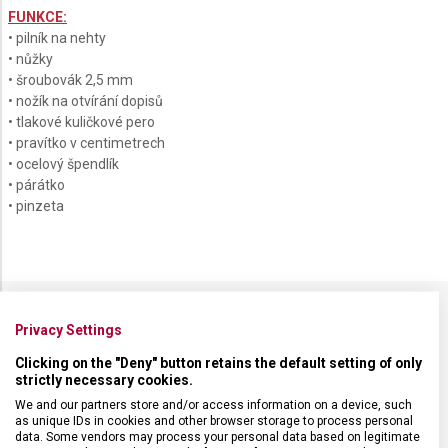
FUNKCE:
• pilník na nehty
• nůžky
• šroubovák 2,5 mm
• nožík na otvírání dopisů
• tlakové kuličkové pero
• pravítko v centimetrech
• ocelový špendlík
• párátko
• pinzeta
Privacy Settings
SPECIFIKACE PRODUKTU
Clicking on the "Deny" button retains the default setting of only
strictly necessary cookies.
We and our partners store and/or access information on a device, such
as unique IDs in cookies and other browser storage to process personal
data. Some vendors may process your personal data based on legitimate
DRUH ZBOŽÍ
Kapesní nože