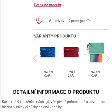
Dotaz na produkt
Autorizovaný prodejce
i
VARIANTY PRODUKTU
WISS
SWISS
SWISS
SWISS
SWISS
ARD
CARD
CARD
CARD
CARD
ASSIC
CLASSIC
CLASSIC
CLASSIC
CLASSIC
CTORINOX
VICTORINOX
VICTORINOX
VICTORINOX
VICTORINOX
ARIS
NEW
SYDNEY
TYLE
YORK
STYLE
DETAILNÍ INFORMACE O PRODUKTU
STYLE
Karta má 9 funkčních nástrojů, vše pěkně pohromadě a bez nutnosti
hledat pilníček či nůžky na dně kabelky.