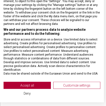
interest, to object to this open the "Settings". You may accept, deny or
manage your settings by clicking the "Manage settings" button or at any
time by clicking the fingerprint button on the left bottom corner of the
ZÁRUKA
24 měsíců
website. To withdraw your consent click on the fingerprint or the link in the
footer of the website and click the My data menu item, on that page you
can withdraw your consent. These choices will be signaled to our
partners and will not affect browsing data.
HMOTNOST
26 g
We and our partners process data to analyze website
performance and to do the following:
UZAMYKATELNÁ ČEPEL
Ne
Store and/or access information on a device. Use limited data to select
advertising. Create profiles for personalised advertising. Use profiles to
select personalised advertising. Create profiles to personalise content.
POČET FUNKCÍ
10
Use profiles to select personalised content. Measure advertising
performance. Measure content performance. Understand audiences
through statistics or combinations of data from different sources.
Develop and improve services. Use limited data to select content. Use
VELIKOST
8,2 x 0,45 cm
precise geolocation data. Actively scan device characteristics for
identification.
Data may be shared outside of the European Union and send to the USA.
MATERIÁL
Termoplast
Your consent and the cookie policy applies solely to this website/app.
View Partner List (2 IAB Vendors)
Accept all
Customize settings
BARVA
Černá
We use your data for the following purposes:
Deny
IAB processing purposes:
Store and/or access information on a device