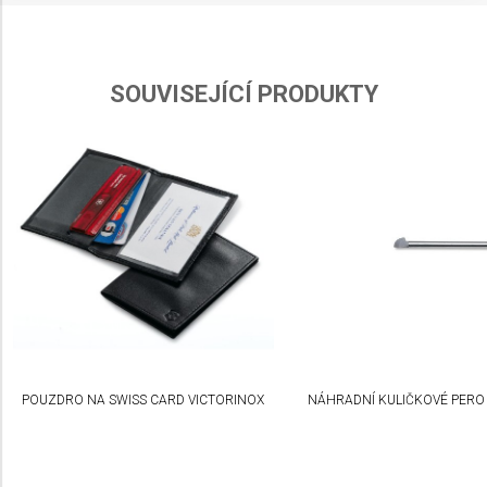
Use limited data to select advertising
Create profiles for personalised advertising
SOUVISEJÍCÍ PRODUKTY
Use profiles to select personalised
advertising
Create profiles to personalise content
Use profiles to select personalised content
Measure advertising performance
Measure content performance
Understand audiences through statistics or
combinations of data from different sources
POUZDRO NA SWISS CARD VICTORINOX
NÁHRADNÍ KULIČKOVÉ PERO 
Develop and improve services
Use limited data to select content