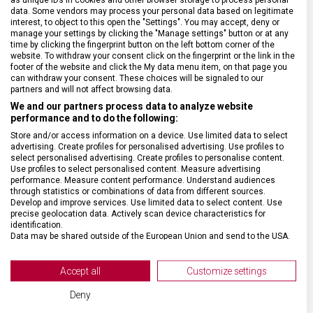
data. Some vendors may process your personal data based on legitimate
interest, to object to this open the "Settings". You may accept, deny or
manage your settings by clicking the "Manage settings" button or at any
time by clicking the fingerprint button on the left bottom corner of the
website. To withdraw your consent click on the fingerprint or the link in the
footer of the website and click the My data menu item, on that page you
DRUH ZBOŽÍ
Kapesní nože
can withdraw your consent. These choices will be signaled to our
partners and will not affect browsing data.
We and our partners process data to analyze website
ZÁRUKA
24 měsíců
performance and to do the following:
Store and/or access information on a device. Use limited data to select
HMOTNOST
26 g
advertising. Create profiles for personalised advertising. Use profiles to
select personalised advertising. Create profiles to personalise content.
Use profiles to select personalised content. Measure advertising
performance. Measure content performance. Understand audiences
POČET FUNKCÍ
12
through statistics or combinations of data from different sources.
Develop and improve services. Use limited data to select content. Use
precise geolocation data. Actively scan device characteristics for
VELIKOST
8,2 x 0,45 cm
identification.
Data may be shared outside of the European Union and send to the USA.
Your consent and the cookie policy applies solely to this website/app.
MATERIÁL
Termoplast
View Partner List (2 IAB Vendors)
Accept all
Customize settings
We use your data for the following purposes:
Deny
BARVA
Černá
IAB processing purposes: