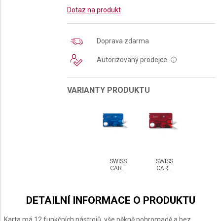
Dotaz na produkt
Doprava zdarma
Autorizovaný prodejce
i
VARIANTY PRODUKTU
SWISS
SWISS
CARD
CARD
LITE
LITE
VICTORINOX
VICTORINOX
DETAILNÍ INFORMACE O PRODUKTU
Karta má 12 funkčních nástrojů, vše pěkně pohromadě a bez