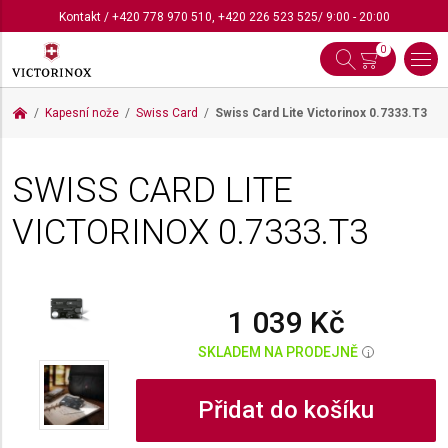
Kontakt
/
+420 778 970 510
,
+420 226 523 525
/ 9:00 - 20:00
0
Kapesní nože
Swiss Card
Swiss Card Lite Victorinox
0.7333.T3
SWISS CARD LITE
VICTORINOX
0.7333.T3
1 039 Kč
SKLADEM NA PRODEJNĚ
i
Přidat do košíku