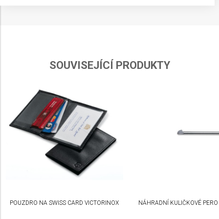
Store and/or access information on a device
Use limited data to select advertising
Create profiles for personalised advertising
SOUVISEJÍCÍ PRODUKTY
Use profiles to select personalised
advertising
Create profiles to personalise content
Use profiles to select personalised content
Measure advertising performance
Measure content performance
Understand audiences through statistics or
combinations of data from different sources
POUZDRO NA SWISS CARD VICTORINOX
NÁHRADNÍ KULIČKOVÉ PERO 
Develop and improve services