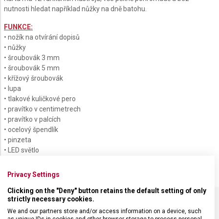
nutnosti hledat například nůžky na dně batohu.
FUNKCE:
• nožík na otvírání dopisů
• nůžky
• šroubovák 3 mm
• šroubovák 5 mm
• křížový šroubovák
• lupa
• tlakové kuličkové pero
• pravítko v centimetrech
• pravítko v palcích
• ocelový špendlík
• pinzeta
• LED světlo
Privacy Settings
Clicking on the "Deny" button retains the default setting of only
strictly necessary cookies.
We and our partners store and/or access information on a device, such
SPECIFIKACE PRODUKTU
as unique IDs in cookies and other browser storage to process personal