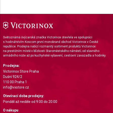
Use limited data to select content
IAB Special Features:
Use precise geolocation data
Identify devices based on information actively
requested
Světoznámá švýcarská značka Victorinox otevřela ve spolupráci
s hodinářstvím Koscom první monobrand obchod Victorinox v České
Non-IAB processing purposes:
republice. Prodejna nabízí rozmanitý sortiment produktů Victorinox
Necessary
na prestižním místě v blízkosti Staroměstského náměstí; od slavného
armádního nože až po kuchyňské vybavení, cestovní zavazadla a hodinky.
Performance
Prodejna:
Victorinox Store Praha
Functional
Dušní 924/2
Advertising
110 00 Praha 1
info@vxstore.cz
Otevírací doba prodejny:
Pondělí až neděle od 9:00 do 20:00
O nákupu