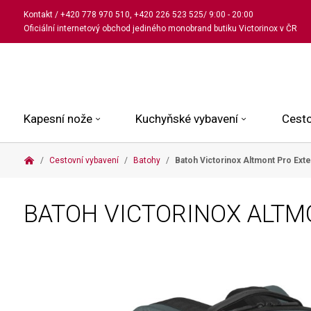
Kontakt
/
+420 778 970 510
,
+420 226 523 525
/ 9:00 - 20:00
Oficiální internetový obchod jediného monobrand butiku Victorinox v ČR
Kapesní nože
Kuchyňské vybavení
Cesto
Cestovní vybavení
Batohy
Batoh Victorinox Altmont Pro Ext
Malé kapesní nože
Kuchařské nože
Kabinové kufry
Dámské
Střední kapesní nože
Univerzální nože
Kufry k odbavení
Pánské
BATOH VICTORINOX ALTM
Velké kapesní nože
Steakové nože
Batohy
Všechny hodinky
Pouzdra a příslušenství
Nože na pečivo
Aktovky a kabelky
Outdoorové nože
Struhadla a nůžky
Kosmetické taštičky
Zahradní nože
Prkénka a stojany
Tašky a ledvinky