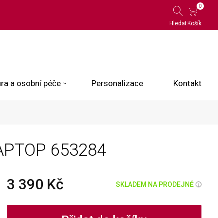
0
Hledat
Košík
ra a osobní péče
Personalizace
Kontakt
 Limited Edition
LAPTOP
653284
N.O.X.
ce
3 390 Kč
SKLADEM NA PRODEJNĚ
i