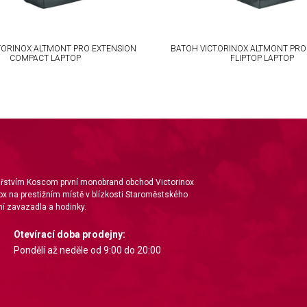
TORINOX ALTMONT PRO EXTENSION
BATOH VICTORINOX ALTMONT PRO
COMPACT LAPTOP
FLIPTOP LAPTOP
nářstvím Koscom první monobrand obchod Victorinox
ox na prestižním místě v blízkosti Staroměstského
í zavazadla a hodinky.
Otevírací doba prodejny:
Pondělí až neděle od 9:00 do 20:00