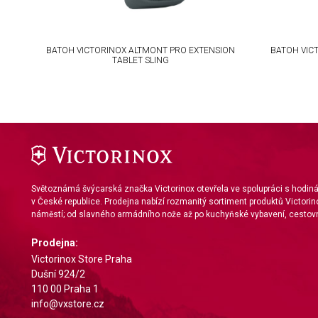
IAB Special Features:
Use precise geolocation data
ION
BATOH VICTORINOX ALTMONT PRO EXTENSION
BATOH VIC
Identify devices based on information actively requested
TABLET SLING
Non-IAB processing purposes:
Necessary
Performance
Functional
Světoznámá švýcarská značka Victorinox otevřela ve spolupráci s hodi
Advertising
v České republice. Prodejna nabízí rozmanitý sortiment produktů Victorin
náměstí; od slavného armádního nože až po kuchyňské vybavení, cestovn
Prodejna:
Victorinox Store Praha
Dušní 924/2
110 00 Praha 1
info@vxstore.cz