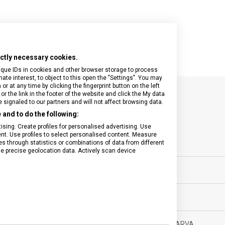
rictly necessary cookies.
ique IDs in cookies and other browser storage to process
e interest, to object to this open the "Settings". You may
 at any time by clicking the fingerprint button on the left
or the link in the footer of the website and click the My data
signaled to our partners and will not affect browsing data.
SPECIFIKACE PRODUKTU
and to do the following:
sing. Create profiles for personalised advertising. Use
tent. Use profiles to select personalised content. Measure
through statistics or combinations of data from different
se precise geolocation data. Actively scan device
ovní vybavení
MATERIÁL
0 let
BARVA
g
DOPLŇKOVÁ BARVA