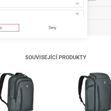
oh
OBJEM
 15 x 27 cm
gs
Deny
SOUVISEJÍCÍ PRODUKTY
ta from different sources