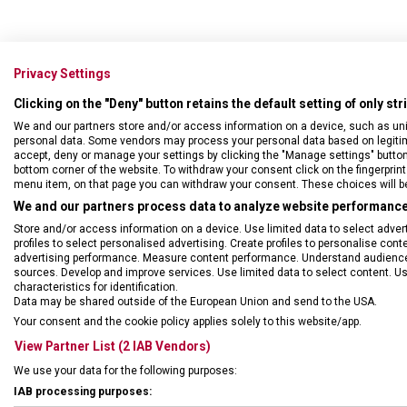
Privacy Settings
Clicking on the "Deny" button retains the default setting of only st
We and our partners store and/or access information on a device, such as un
personal data. Some vendors may process your personal data based on legitimat
accept, deny or manage your settings by clicking the "Manage settings" button or
bottom corner of the website. To withdraw your consent click on the fingerprint 
menu item, on that page you can withdraw your consent. These choices will be 
We and our partners process data to analyze website performance 
Store and/or access information on a device. Use limited data to select adverti
profiles to select personalised advertising. Create profiles to personalise con
advertising performance. Measure content performance. Understand audiences 
sources. Develop and improve services. Use limited data to select content. U
characteristics for identification.
DRUH ZBOŽÍ
Cest
Data may be shared outside of the European Union and send to the USA.
Your consent and the cookie policy applies solely to this website/app.
ZÁRUKA
1 + 1
View Partner List (2 IAB Vendors)
We use your data for the following purposes:
HMOTNOST
600 
IAB processing purposes: