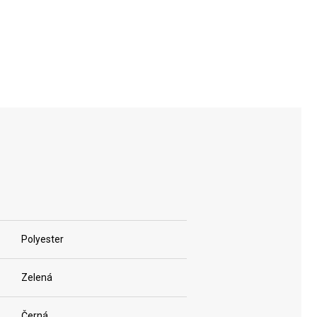
PRO
EXTENSION
CITY LAPTOP
Polyester
Zelená
Černá