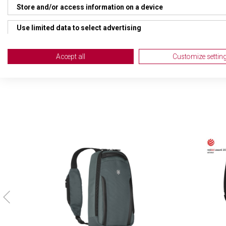
Store and/or access information on a device
TYP ZAVAZADLA
Bat
Use limited data to select advertising
VELIKOST
40 x
Create profiles for personalised advertising
Accept all
Customize settin
Use profiles to select personalised advertising
Create profiles to personalise content
Use profiles to select personalised content
Measure advertising performance
Measure content performance
Understand audiences through statistics or combinations of da
Develop and improve services
Use limited data to select content