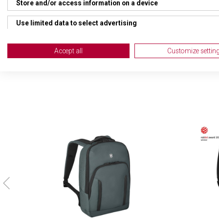
Store and/or access information on a device
TYP ZAVAZADLA
Bat
Use limited data to select advertising
VELIKOST
39 x
Create profiles for personalised advertising
Accept all
Customize settin
Use profiles to select personalised advertising
Create profiles to personalise content
Use profiles to select personalised content
Measure advertising performance
Measure content performance
Understand audiences through statistics or combinations of da
Develop and improve services
Use limited data to select content