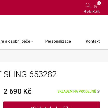
0
Hledat
Košík
ra a osobní péče
Personalizace
Kontakt
 Limited Edition
T SLING
653282
N.O.X.
ce
2 690 Kč
SKLADEM NA PRODEJNĚ
i