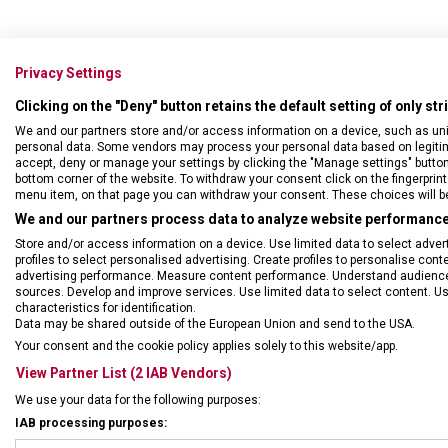
Privacy Settings
Clicking on the "Deny" button retains the default setting of only st
We and our partners store and/or access information on a device, such as un
personal data. Some vendors may process your personal data based on legitimat
accept, deny or manage your settings by clicking the "Manage settings" button or
bottom corner of the website. To withdraw your consent click on the fingerprint 
menu item, on that page you can withdraw your consent. These choices will be 
We and our partners process data to analyze website performance 
Store and/or access information on a device. Use limited data to select adverti
profiles to select personalised advertising. Create profiles to personalise con
advertising performance. Measure content performance. Understand audiences 
sources. Develop and improve services. Use limited data to select content. U
DRUH ZBOŽÍ
Cest
characteristics for identification.
Data may be shared outside of the European Union and send to the USA.
Your consent and the cookie policy applies solely to this website/app.
ZÁRUKA
1 + 1
View Partner List (2 IAB Vendors)
We use your data for the following purposes:
HMOTNOST
500 
IAB processing purposes: