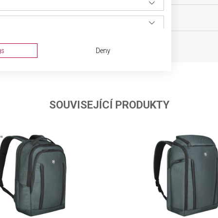
oh
OBJEM
 10 x 24 cm
gs
Deny
SOUVISEJÍCÍ PRODUKTY
ta from different sources