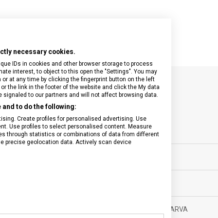
rictly necessary cookies.
ique IDs in cookies and other browser storage to process
e interest, to object to this open the "Settings". You may
 at any time by clicking the fingerprint button on the left
or the link in the footer of the website and click the My data
SPECIFIKACE PRODUKTU
signaled to our partners and will not affect browsing data.
and to do the following:
sing. Create profiles for personalised advertising. Use
tent. Use profiles to select personalised content. Measure
through statistics or combinations of data from different
se precise geolocation data. Actively scan device
ovní vybavení
MATERIÁL
0 let
BARVA
g
DOPLŇKOVÁ BARVA