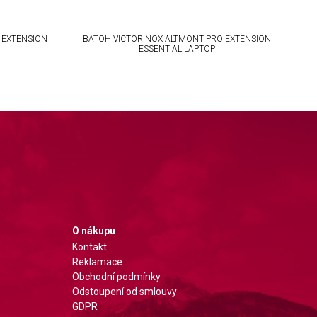
 EXTENSION
BATOH VICTORINOX ALTMONT PRO EXTENSION
BA
ESSENTIAL LAPTOP
O nákupu
Kontakt
Reklamace
Obchodní podmínky
Odstoupení od smlouvy
GDPR