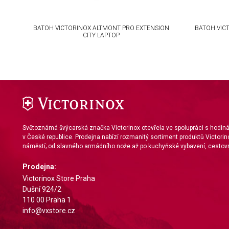
IAB Special Features:
Use precise geolocation data
ION
BATOH VICTORINOX ALTMONT PRO EXTENSION
BATOH VIC
CITY LAPTOP
Identify devices based on information actively requested
Non-IAB processing purposes:
Necessary
Performance
Functional
Světoznámá švýcarská značka Victorinox otevřela ve spolupráci s hodi
Advertising
v České republice. Prodejna nabízí rozmanitý sortiment produktů Victorin
náměstí; od slavného armádního nože až po kuchyňské vybavení, cestovn
Prodejna:
Victorinox Store Praha
Dušní 924/2
110 00 Praha 1
info@vxstore.cz