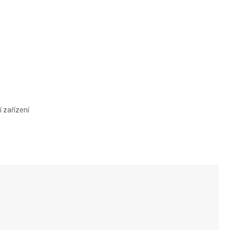
URBAN2
URBAN2
DELUXE
DELUXE
í zařízení