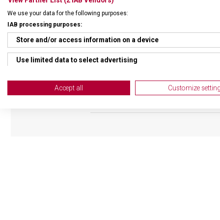
We use your data for the following purposes:
DRUH ZBOŽÍ
Cest
IAB processing purposes:
Store and/or access information on a device
ZÁRUKA
1 + 1
Use limited data to select advertising
HMOTNOST
1 40
Create profiles for personalised advertising
Accept all
Customize settin
TYP ZAVAZADLA
Bat
Use profiles to select personalised advertising
Create profiles to personalise content
Use profiles to select personalised content
Measure advertising performance
Measure content performance
Understand audiences through statistics or combinations of da