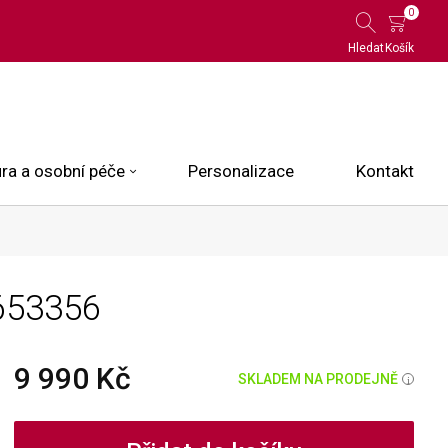
0
Hledat
Košík
ra a osobní péče
Personalizace
Kontakt
 Limited Edition
653356
N.O.X.
ce
9 990 Kč
SKLADEM NA PRODEJNĚ
i