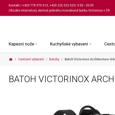
Kontakt
/
+420 778 970 510
,
+420 226 523 525
/ 9:00 - 20:00
Oficiální internetový obchod jediného monobrand butiku Victorinox v ČR
Kapesní nože
Kuchyňské vybavení
Cesto
Cestovní vybavení
Batohy
Batoh Victorinox Architecture Ur
Malé kapesní nože
Kuchařské nože
Kabinové kufry
Dámské
Střední kapesní nože
Univerzální nože
Kufry k odbavení
Pánské
BATOH VICTORINOX ARC
Velké kapesní nože
Steakové nože
Batohy
Všechny hodinky
Pouzdra a příslušenství
Nože na pečivo
Aktovky a kabelky
Outdoorové nože
Struhadla a nůžky
Kosmetické taštičky
Zahradní nože
Prkénka a stojany
Tašky a ledvinky