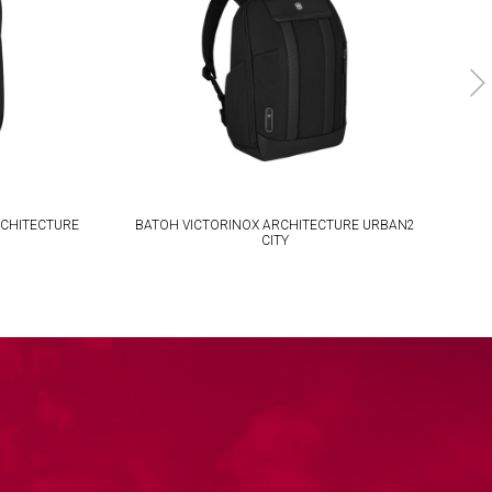
RCHITECTURE
BATOH VICTORINOX ARCHITECTURE URBAN2
AK
CITY