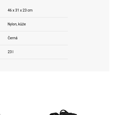
46 x 31 x 23 cm
Nylon, kůže
Černá
23 l