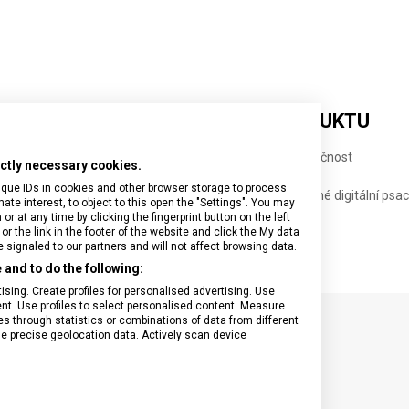
DETAILNÍ INFORMACE O PRODUKTU
atelné zipy na hlavní přihrádce zajišťují optimální bezpečnost
rictly necessary cookies.
 pro umístění na rukojeť kufru pro snadné manévrování
ique IDs in cookies and other browser storage to process
é technické kapsy na sluchátka a dotykové pero nebo jiné digitální psac
e interest, to object to this open the "Settings". You may
 at any time by clicking the fingerprint button on the left
or the link in the footer of the website and click the My data
signaled to our partners and will not affect browsing data.
and to do the following:
sing. Create profiles for personalised advertising. Use
tent. Use profiles to select personalised content. Measure
through statistics or combinations of data from different
se precise geolocation data. Actively scan device
SPECIFIKACE PRODUKTU