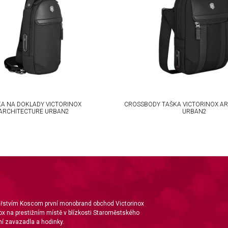
A NA DOKLADY VICTORINOX
CROSSBODY TAŠKA VICTORINOX A
ARCHITECTURE URBAN2
URBAN2
nářstvím Koscom první monobrand obchod Victorinox
ox na prestižním místě v blízkosti Staroměstského
í zavazadla a hodinky.