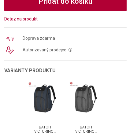
Přidat do košíku
Dotaz na produkt
Doprava zdarma
Autorizovaný prodejce
i
VARIANTY PRODUKTU
BATOH
BATOH
VICTORINOX
VICTORINOX
ARCHITECTURE
ARCHITECTURE