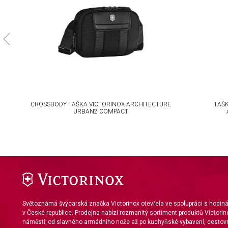
Develop and improve services
Use limited data to select content
IAB Special Features:
Use precise geolocation data
Identify devices based on information actively requested
Non-IAB processing purposes:
RE
CROSSBODY TAŠKA VICTORINOX ARCHITECTURE
TAŠK
Necessary
URBAN2 COMPACT
Performance
Functional
Advertising
Světoznámá švýcarská značka Victorinox otevřela ve spolupráci s hodi
v České republice. Prodejna nabízí rozmanitý sortiment produktů Victorin
náměstí; od slavného armádního nože až po kuchyňské vybavení, cestovn