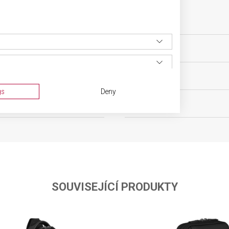
ovní vybavení
VELIKOST
0 let
MATERIÁL
0 g
BARVA
gs
Deny
oh
OBJEM
SOUVISEJÍCÍ PRODUKTY
ta from different sources