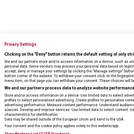
Privacy Settings
• Uzamyk
Clicking on the "Deny" button retains the default setting of only st
• Popruh
We and our partners store and/or access information on a device, such as un
• Oddělen
personal data. Some vendors may process your personal data based on legitimat
accept, deny or manage your settings by clicking the "Manage settings" button or
bottom corner of the website. To withdraw your consent click on the fingerprint 
menu item, on that page you can withdraw your consent. These choices will be 
We and our partners process data to analyze website performance 
Store and/or access information on a device. Use limited data to select adverti
profiles to select personalised advertising. Create profiles to personalise con
advertising performance. Measure content performance. Understand audiences 
sources. Develop and improve services. Use limited data to select content. U
characteristics for identification.
Data may be shared outside of the European Union and send to the USA.
Your consent and the cookie policy applies solely to this website/app.
View Partner List (2 IAB Vendors)