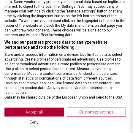
data. Some vendors may process your personal data based on legitimate
interest, to object to this open the "Settings". You may accept, deny or
DRUH ZBOŽÍ
Cestovní vybavení
manage your settings by clicking the "Manage settings" button or at any
time by clicking the fingerprint button on the left bottom corner of the
website. To withdraw your consent click on the fingerprint or the link in the
ZÁRUKA
1 + 10 let
footer of the website and click the My data menu item, on that page you
can withdraw your consent. These choices will be signaled to our
partners and will not affect browsing data.
HMOTNOST
2 300 g
We and our partners process data to analyze website
performance and to do the following:
Store and/or access information on a device. Use limited data to select
TYP ZAVAZADLA
Taška
advertising. Create profiles for personalised advertising. Use profiles to
select personalised advertising. Create profiles to personalise content.
Use profiles to select personalised content. Measure advertising
VELIKOST
40 x 40 x 15 cm
performance. Measure content performance. Understand audiences
through statistics or combinations of data from different sources.
Develop and improve services. Use limited data to select content. Use
MATERIÁL
Nylon, kůže
precise geolocation data. Actively scan device characteristics for
identification.
Data may be shared outside of the European Union and send to the USA.
BARVA
Černá
Your consent and the cookie policy applies solely to this website/app.
View Partner List (2 IAB Vendors)
Accept all
Customize settings
OBJEM
20 l
We use your data for the following purposes:
Deny
IAB processing purposes: