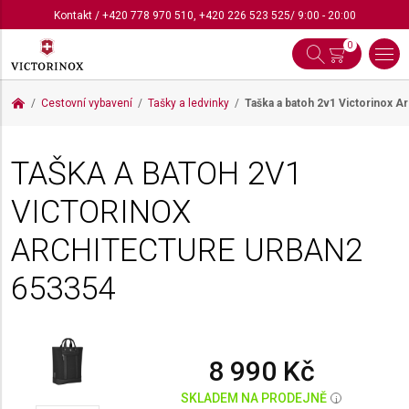
Kontakt
/
+420 778 970 510
,
+420 226 523 525
/ 9:00 - 20:00
0
Cestovní vybavení
Tašky a ledvinky
Taška a batoh 2v1 Victorinox A
TAŠKA A BATOH 2V1
VICTORINOX
ARCHITECTURE URBAN2
653354
8 990 Kč
SKLADEM NA PRODEJNĚ
i