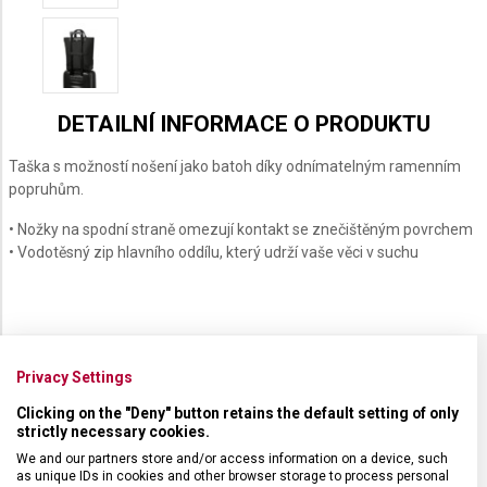
2V1
2V1
VICTORINOX
VICTORINOX
ARCHITECTURE
ARCHITECTURE
URBAN2
URBAN2
DETAILNÍ INFORMACE O PRODUKTU
Taška s možností nošení jako batoh díky odnímatelným ramenním
popruhům.
• Nožky na spodní straně omezují kontakt se znečištěným povrchem
• Vodotěsný zip hlavního oddílu, který udrží vaše věci v suchu
Privacy Settings
SPECIFIKACE PRODUKTU
Clicking on the "Deny" button retains the default setting of only
strictly necessary cookies.
We and our partners store and/or access information on a device, such
as unique IDs in cookies and other browser storage to process personal