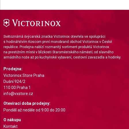
Use limited data to select content
IAB Special Features:
Use precise geolocation data
Identify devices based on information actively
requested
Světoznámá švýcarská značka Victorinox otevřela ve spolupráci
s hodinářstvím Koscom první monobrand obchod Victorinox v České
Non-IAB processing purposes:
republice. Prodejna nabízí rozmanitý sortiment produktů Victorinox
na prestižním místě v blízkosti Staroměstského náměstí; od slavného
Necessary
armádního nože až po kuchyňské vybavení, cestovní zavazadla a hodinky.
Performance
Prodejna:
Victorinox Store Praha
Functional
Dušní 924/2
110 00 Praha 1
Advertising
info@vxstore.cz
Otevírací doba prodejny:
Pondělí až neděle od 9:00 do 20:00
O nákupu
Kontakt