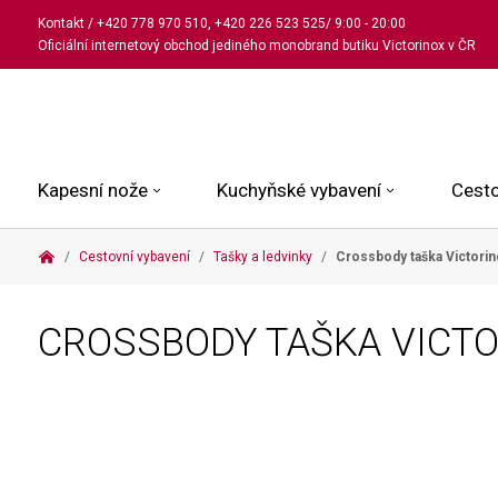
Kontakt
/
+420 778 970 510
,
+420 226 523 525
/ 9:00 - 20:00
Oficiální internetový obchod jediného monobrand butiku Victorinox v ČR
Kapesní nože
Kuchyňské vybavení
Cesto
Cestovní vybavení
Tašky a ledvinky
Crossbody taška Victori
Malé kapesní nože
Kuchařské nože
Kabinové kufry
Dámské
Střední kapesní nože
Univerzální nože
Kufry k odbavení
Pánské
CROSSBODY TAŠKA VICT
Velké kapesní nože
Steakové nože
Batohy
Všechny hodinky
Pouzdra a příslušenství
Nože na pečivo
Aktovky a kabelky
Outdoorové nože
Struhadla a nůžky
Kosmetické taštičky
Zahradní nože
Prkénka a stojany
Tašky a ledvinky