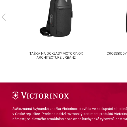
Use limited data to select content
IAB Special Features:
Use precise geolocation data
Identify devices based on information actively requested
Non-IAB processing purposes:
N2
TAŠKA NA DOKLADY VICTORINOX
CROSSBODY 
Necessary
ARCHITECTURE URBAN2
Performance
Functional
Advertising
Světoznámá švýcarská značka Victorinox otevřela ve spolupráci s hodi
v České republice. Prodejna nabízí rozmanitý sortiment produktů Victorin
náměstí; od slavného armádního nože až po kuchyňské vybavení, cestovn