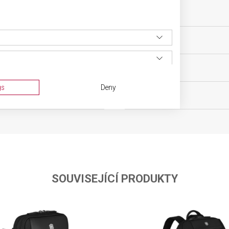
ovní vybavení
VELIKOST
0 let
MATERIÁL
g
BARVA
gs
Deny
ka
OBJEM
SOUVISEJÍCÍ PRODUKTY
ta from different sources