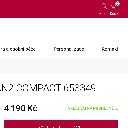
0
Hledat
Košík
ra a osobní péče
Personalizace
Kontakt
 Limited Edition
BAN2 COMPACT
653349
N.O.X.
ce
4 190 Kč
SKLADEM NA PRODEJNĚ
i