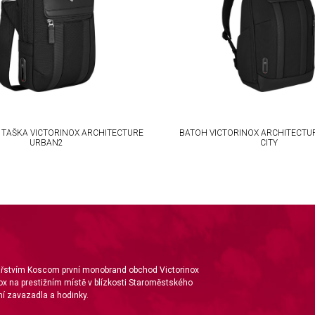
TAŠKA VICTORINOX ARCHITECTURE
BATOH VICTORINOX ARCHITECTU
URBAN2
CITY
nářstvím Koscom první monobrand obchod Victorinox
ox na prestižním místě v blízkosti Staroměstského
í zavazadla a hodinky.