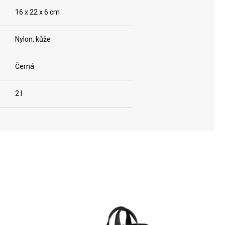
16 x 22 x 6 cm
Nylon, kůže
Černá
2 l