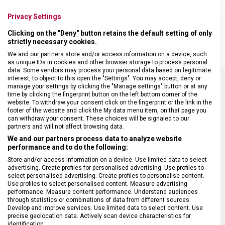
Praktický batoh z recyklovaného polyesteru s koženými prvky v
Privacy Settings
černé barvě s kapacitou 27 litrů s expanzním systémem, který
umožnuje rozšířit kapacitu batohu na 32 litrů.
Clicking on the "Deny" button retains the default setting of only
strictly necessary cookies.
We and our partners store and/or access information on a device, such
as unique IDs in cookies and other browser storage to process personal
data. Some vendors may process your personal data based on legitimate
interest, to object to this open the "Settings". You may accept, deny or
manage your settings by clicking the "Manage settings" button or at any
time by clicking the fingerprint button on the left bottom corner of the
SPECIFIKACE PRODUKTU
website. To withdraw your consent click on the fingerprint or the link in the
footer of the website and click the My data menu item, on that page you
can withdraw your consent. These choices will be signaled to our
partners and will not affect browsing data.
We and our partners process data to analyze website
performance and to do the following:
DRUH ZBOŽÍ
Cestovní vybavení
Store and/or access information on a device. Use limited data to select
advertising. Create profiles for personalised advertising. Use profiles to
select personalised advertising. Create profiles to personalise content.
ZÁRUKA
1 + 10 let
Use profiles to select personalised content. Measure advertising
performance. Measure content performance. Understand audiences
through statistics or combinations of data from different sources.
HMOTNOST
1 700 g
Develop and improve services. Use limited data to select content. Use
precise geolocation data. Actively scan device characteristics for
identification.