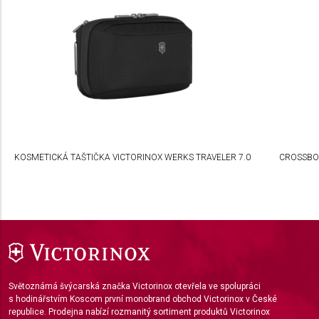
Understand audiences through statistics or
combinations of data from different sources
Develop and improve services
Use limited data to select content
IAB Special Features:
Use precise geolocation data
KOSMETICKÁ TAŠTIČKA VICTORINOX WERKS TRAVELER 7.0
CROSSBOD
Identify devices based on information actively
requested
Non-IAB processing purposes:
Necessary
Performance
Světoznámá švýcarská značka Victorinox otevřela ve spolupráci
Functional
s hodinářstvím Koscom první monobrand obchod Victorinox v České
republice. Prodejna nabízí rozmanitý sortiment produktů Victorinox