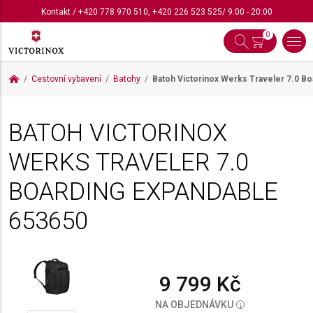
Kontakt
/
+420 778 970 510
,
+420 226 523 525
/ 9:00 - 20:00
0
Cestovní vybavení
Batohy
Batoh Victorinox Werks Traveler 7.0 B
BATOH VICTORINOX
WERKS TRAVELER 7.0
BOARDING EXPANDABLE
653650
9 799 Kč
NA OBJEDNÁVKU
i