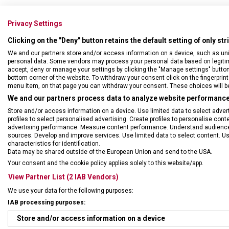
Privacy Settings
Clicking on the "Deny" button retains the default setting of only st
We and our partners store and/or access information on a device, such as un
personal data. Some vendors may process your personal data based on legitimat
accept, deny or manage your settings by clicking the "Manage settings" button or
bottom corner of the website. To withdraw your consent click on the fingerprint 
menu item, on that page you can withdraw your consent. These choices will be 
We and our partners process data to analyze website performance 
Store and/or access information on a device. Use limited data to select adverti
profiles to select personalised advertising. Create profiles to personalise con
advertising performance. Measure content performance. Understand audiences 
sources. Develop and improve services. Use limited data to select content. U
characteristics for identification.
Data may be shared outside of the European Union and send to the USA.
DRUH ZBOŽÍ
Cest
Your consent and the cookie policy applies solely to this website/app.
View Partner List (2 IAB Vendors)
ZÁRUKA
1 + 1
We use your data for the following purposes:
IAB processing purposes:
HMOTNOST
300 
Store and/or access information on a device