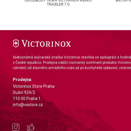
CROSSBODY TAŠKA VICTORINOX WERKS
BATOH V
Use precise geolocation data
TRAVELER 7.0
Identify devices based on information actively requested
Non-IAB processing purposes:
Necessary
Performance
Functional
Světoznámá švýcarská značka Victorinox otevřela ve spolupráci s hodi
v České republice. Prodejna nabízí rozmanitý sortiment produktů Victorin
Advertising
náměstí; od slavného armádního nože až po kuchyňské vybavení, cestovn
Prodejna:
Victorinox Store Praha
Dušní 924/2
110 00 Praha 1
info@vxstore.cz