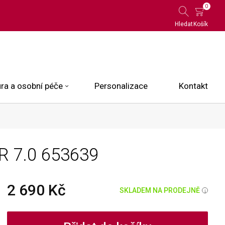
0
Hledat
Košík
ra a osobní péče
Personalizace
Kontakt
 Limited Edition
R 7.0
653639
N.O.X.
ce
2 690 Kč
SKLADEM NA PRODEJNĚ
i