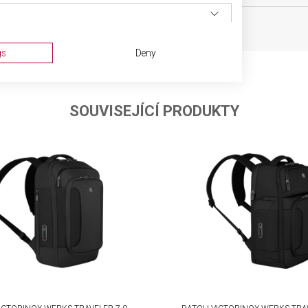
etická taštička
gs
Deny
SOUVISEJÍCÍ PRODUKTY
ta from different sources