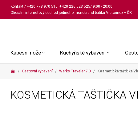
Kontakt
/
+420 778 970 510
,
+420 226 523 525
/ 9:00 - 20:00
Oficiální internetový obchod jediného monobrand butiku Victorinox v ČR
Kapesní nože
Kuchyňské vybavení
Cesto
Cestovní vybavení
Werks Traveler 7.0
Kosmetická taštička Vi
Malé kapesní nože
Kuchařské nože
Kabinové kufry
Dámské
Střední kapesní nože
Univerzální nože
Kufry k odbavení
Pánské
KOSMETICKÁ TAŠTIČKA V
Velké kapesní nože
Steakové nože
Batohy
Všechny hodinky
Pouzdra a příslušenství
Nože na pečivo
Aktovky a kabelky
Outdoorové nože
Struhadla a nůžky
Kosmetické taštičky
Zahradní nože
Prkénka a stojany
Tašky a ledvinky