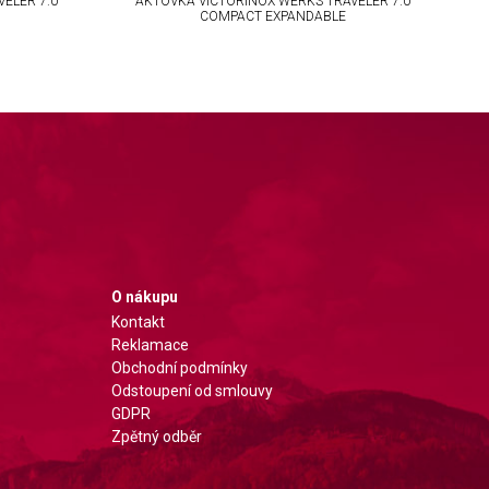
ELER 7.0
AKTOVKA VICTORINOX WERKS TRAVELER 7.0
A
COMPACT EXPANDABLE
O nákupu
Kontakt
Reklamace
Obchodní podmínky
Odstoupení od smlouvy
GDPR
Zpětný odběr