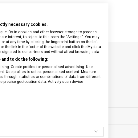
rictly necessary cookies.
ique IDs in cookies and other browser storage to process
e interest, to object to this open the "Settings". You may
 at any time by clicking the fingerprint button on the left
or the link in the footer of the website and click the My data
signaled to our partners and will not affect browsing data.
and to do the following:
SPECIFIKACE PRODUKTU
sing. Create profiles for personalised advertising. Use
tent. Use profiles to select personalised content. Measure
through statistics or combinations of data from different
se precise geolocation data. Actively scan device
ovní vybavení
VELIKOST
0 let
MATERIÁL
g
BARVA