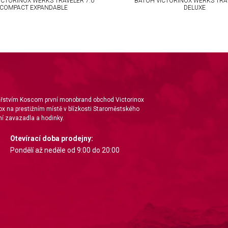
ICTORINOX WERKS TRAVELER 7.0
BATOH VICTORINOX WERKS TRAV
COMPACT EXPANDABLE
DELUXE
nářstvím Koscom první monobrand obchod Victorinox
ox na prestižním místě v blízkosti Staroměstského
í zavazadla a hodinky.
Otevírací doba prodejny:
Pondělí až neděle od 9:00 do 20:00