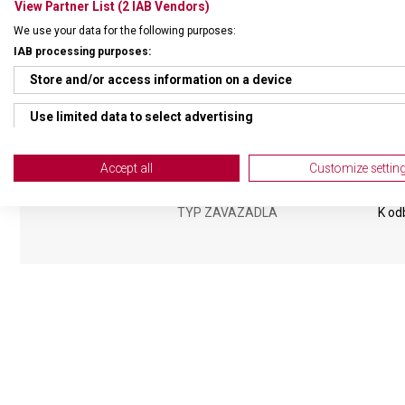
View Partner List (2 IAB Vendors)
NADROZMĚRNÁ ZAVAZADLA
Nadr
We use your data for the following purposes:
IAB processing purposes:
DRUH ZBOŽÍ
Cest
Store and/or access information on a device
ZÁRUKA
1 + 1
Use limited data to select advertising
Create profiles for personalised advertising
HMOTNOST
5 20
Accept all
Customize settin
Use profiles to select personalised advertising
TYP ZAVAZADLA
K od
Create profiles to personalise content
Use profiles to select personalised content
Measure advertising performance
Measure content performance
Understand audiences through statistics or combinations of da