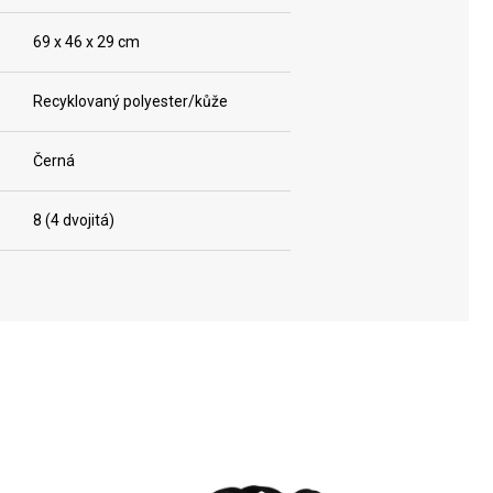
69 x 46 x 29 cm
Recyklovaný polyester/kůže
Černá
8 (4 dvojitá)