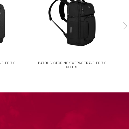
ELER 7.0
BATOH VICTORINOX WERKS TRAVELER 7.0
A
E
DELUXE