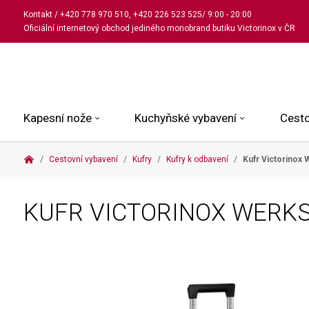
Kontakt
/
+420 778 970 510
,
+420 226 523 525
/ 9:00 - 20:00
Oficiální internetový obchod jediného monobrand butiku Victorinox v ČR
Kapesní nože
Kuchyňské vybavení
Cesto
Cestovní vybavení
Kufry
Kufry k odbavení
Kufr Victorinox
Malé kapesní nože
Kuchařské nože
Kabinové kufry
Dámské
Střední kapesní nože
Univerzální nože
Kufry k odbavení
Pánské
KUFR VICTORINOX WERKS
Velké kapesní nože
Steakové nože
Batohy
Všechny hodinky
Pouzdra a příslušenství
Nože na pečivo
Aktovky a kabelky
Outdoorové nože
Struhadla a nůžky
Kosmetické taštičky
Zahradní nože
Prkénka a stojany
Tašky a ledvinky