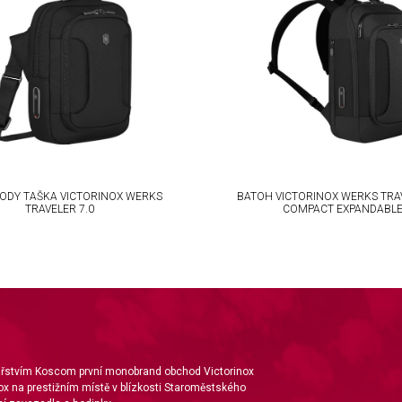
ODY TAŠKA VICTORINOX WERKS
BATOH VICTORINOX WERKS TRAV
TRAVELER 7.0
COMPACT EXPANDABL
nářstvím Koscom první monobrand obchod Victorinox
ox na prestižním místě v blízkosti Staroměstského