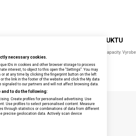
DETAILNÍ INFORMACE O PRODUKTU
rné barvě s teleskopickou rukojetí a možností rozšíření kapacity. Vyro
rictly necessary cookies.
ky.
ique IDs in cookies and other browser storage to process
e interest, to object to this open the "Settings". You may
 at any time by clicking the fingerprint button on the left
or the link in the footer of the website and click the My data
signaled to our partners and will not affect browsing data.
and to do the following:
sing. Create profiles for personalised advertising. Use
tent. Use profiles to select personalised content. Measure
SPECIFIKACE PRODUKTU
through statistics or combinations of data from different
se precise geolocation data. Actively scan device