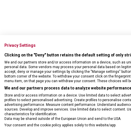
Privacy Settings
Zavazadlo k odbavení v če
Clicking on the "Deny" button retains the default setting of only st
polyesteru s koženými prv
We and our partners store and/or access information on a device, such as un
personal data. Some vendors may process your personal data based on legitimat
accept, deny or manage your settings by clicking the "Manage settings" button or
bottom corner of the website. To withdraw your consent click on the fingerprint 
menu item, on that page you can withdraw your consent. These choices will be 
We and our partners process data to analyze website performance 
Store and/or access information on a device. Use limited data to select adverti
profiles to select personalised advertising. Create profiles to personalise con
advertising performance. Measure content performance. Understand audiences 
sources. Develop and improve services. Use limited data to select content. U
characteristics for identification.
Data may be shared outside of the European Union and send to the USA.
Your consent and the cookie policy applies solely to this website/app.