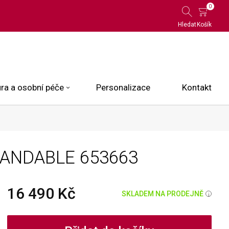
0
Hledat
Košík
ra a osobní péče
Personalizace
Kontakt
 Limited Edition
PANDABLE
653663
N.O.X.
ce
16 490 Kč
SKLADEM NA PRODEJNĚ
i