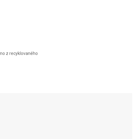
TRAVELER
7.0 MEDIUM
EXPANDABLE
beno z recyklovaného