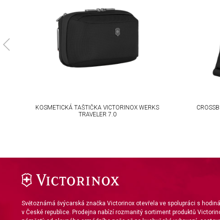
Develop and improve services
Use limited data to select content
IAB Special Features:
Use precise geolocation data
Identify devices based on information actively requested
Non-IAB processing purposes:
Necessary
LER
KOSMETICKÁ TAŠTIČKA VICTORINOX WERKS
CROSSB
TRAVELER 7.0
Performance
Functional
Advertising
Světoznámá švýcarská značka Victorinox otevřela ve spolupráci s hodi
v České republice. Prodejna nabízí rozmanitý sortiment produktů Victorin