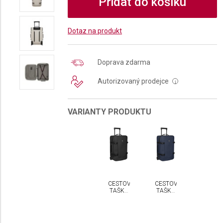
Přidat do košíku
Dotaz na produkt
Doprava zdarma
Autorizovaný prodejce
i
VARIANTY PRODUKTU
CESTOVNÍ
CESTOVNÍ
TAŠKA
TAŠKA
NA
NA
KOLEČKÁCH
KOLEČKÁCH
VICTORINOX
VICTORINOX
ALTMONT
ALTMONT