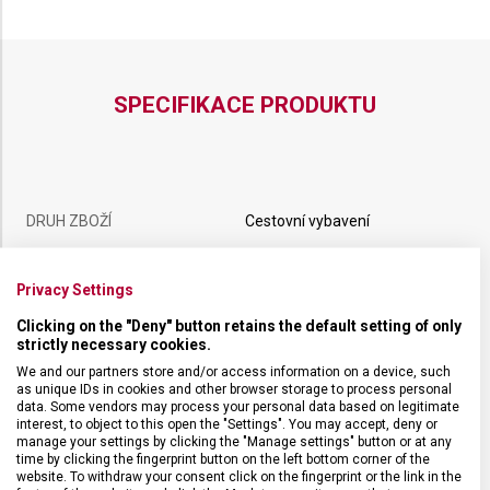
MODERN
MODERN
SPECIFIKACE PRODUKTU
DRUH ZBOŽÍ
Cestovní vybavení
ZÁRUKA
1 + 10 let
Privacy Settings
Clicking on the "Deny" button retains the default setting of only
HMOTNOST
3 000 g
strictly necessary cookies.
We and our partners store and/or access information on a device, such
as unique IDs in cookies and other browser storage to process personal
TYP ZAVAZADLA
Taška
data. Some vendors may process your personal data based on legitimate
interest, to object to this open the "Settings". You may accept, deny or
manage your settings by clicking the "Manage settings" button or at any
VELIKOST
55 x 35 x 23 cm
time by clicking the fingerprint button on the left bottom corner of the
website. To withdraw your consent click on the fingerprint or the link in the