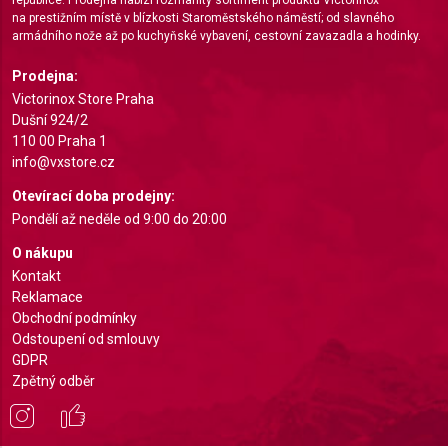
na prestižním místě v blízkosti Staroměstského náměstí; od slavného
Identify devices based on information actively
armádního nože až po kuchyňské vybavení, cestovní zavazadla a hodinky.
requested
Prodejna:
Non-IAB processing purposes:
Victorinox Store Praha
Necessary
Dušní 924/2
110 00 Praha 1
Performance
info@vxstore.cz
Functional
Otevírací doba prodejny:
Pondělí až neděle od 9:00 do 20:00
Advertising
O nákupu
Kontakt
Reklamace
Obchodní podmínky
Odstoupení od smlouvy
GDPR
Zpětný odběr