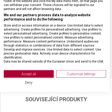
footer of the website and click the My data menu item, on that page you
can withdraw your consent. These choices will be signaled to our
MATERIÁL
recyklovaný polyester (rPET)
partners and will not affect browsing data.
We and our partners process data to analyze website
performance and to do the following:
BARVA
Béžová
Store and/or access information on a device. Use limited data to select
advertising. Create profiles for personalised advertising. Use profiles to
DOPLŇKOVÁ BARVA
Černá
select personalised advertising. Create profiles to personalise content.
Use profiles to select personalised content. Measure advertising
performance. Measure content performance. Understand audiences
through statistics or combinations of data from different sources.
OBJEM
42 l
Develop and improve services. Use limited data to select content. Use
precise geolocation data. Actively scan device characteristics for
identification.
POČET KOLEČEK
2
Data may be shared outside of the European Union and send to the USA.
Your consent and the cookie policy applies solely to this website/app.
View Partner List (2 IAB Vendors)
Accept all
Customize settings
We use your data for the following purposes:
Deny
IAB processing purposes:
Store and/or access information on a device
SOUVISEJÍCÍ PRODUKTY
Use limited data to select advertising