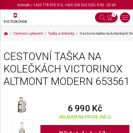
Kontakt
/
+420 778 970 510
,
+420 226 523 525
/ 9:00 - 20:00
0
Cestovní vybavení
Tašky a ledvinky
Cestovní taška na kolečkách V
CESTOVNÍ TAŠKA NA
KOLEČKÁCH VICTORINOX
ALTMONT MODERN
653561
6 990 Kč
SKLADEM NA PRODEJNĚ
i