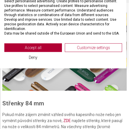
select personalised advertising. Create profiles to personalise content.
Use profiles to select personalised content. Measure advertising
performance. Measure content performance. Understand audiences
through statistics or combinations of data from different sources.
Develop and improve services. Use limited data to select content. Use
precise geolocation data. Actively scan device characteristics for
identification.
Data may be shared outside of the European Union and send to the USA.
Your consent and the cookie policy applies solely to this website/app.
View Partner List (2 IAB Vendors)
Accept all
Customize settings
We use your data for the following purposes:
Deny
IAB processing purposes:
Store and/or access information on a device
Use limited data to select advertising
Create profiles for personalised advertising
Střenky 84 mm
Use profiles to select personalised
advertising
Pokud máte zájem změnit vzhled svého kapesního nože nebo jen
vyměnit původní střenky za nové,
ZDE
najdete střenky, které pasují
Create profiles to personalise content
na nože o velikosti 84 milimetrů. Na všechny střenky (kromě