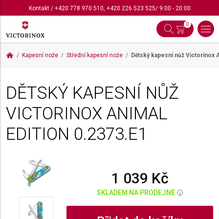
Kontakt
/
+420 778 970 510
,
+420 226 523 525
/ 9:00 - 20:00
0
Kapesní nože
Střední kapesní nože
Dětský kapesní nůž Victorinox 
DĚTSKÝ KAPESNÍ NŮŽ
VICTORINOX ANIMAL
EDITION
0.2373.E1
1 039 Kč
SKLADEM NA PRODEJNĚ
i