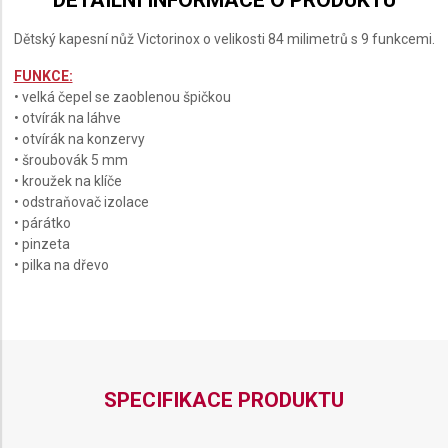
DETAILNÍ INFORMACE O PRODUKTU
Dětský kapesní nůž Victorinox o velikosti 84 milimetrů s 9 funkcemi.
FUNKCE:
• velká čepel se zaoblenou špičkou
• otvírák na láhve
• otvírák na konzervy
• šroubovák 5 mm
• kroužek na klíče
• odstraňovač izolace
• párátko
• pinzeta
• pilka na dřevo
SPECIFIKACE PRODUKTU