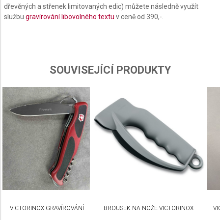
dřevěných a střenek limitovaných edic) můžete následně využít
Use profiles to select personalised content
službu
gravírování libovolného textu
v ceně od 390,-.
Measure advertising performance
Measure content performance
SOUVISEJÍCÍ PRODUKTY
Understand audiences through statistics or
combinations of data from different sources
Develop and improve services
Use limited data to select content
IAB Special Features:
Use precise geolocation data
Identify devices based on information actively
requested
Non-IAB processing purposes:
VICTORINOX GRAVÍROVÁNÍ
BROUSEK NA NOŽE VICTORINOX
VI
Necessary