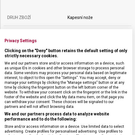
DRUH ZBOŽÍ
Kapesní nože
ZÁRUKA
24 měsíců
Privacy Settings
HMOTNOST
45 g
Clicking on the "Deny" button retains the default setting of only
strictly necessary cookies.
We and our partners store and/or access information on a device, such
POČET FUNKCÍ
9
as unique IDs in cookies and other browser storage to process personal
data. Some vendors may process your personal data based on legitimate
interest, to object to this open the "Settings". You may accept, deny or
manage your settings by clicking the "Manage settings" button or at any
VELIKOST
8,4 x 1,4 cm
time by clicking the fingerprint button on the left bottom corner of the
website. To withdraw your consent click on the fingerprint or the link in the
footer of the website and click the My data menu item, on that page you
MATERIÁL
Termoplast
can withdraw your consent. These choices will be signaled to our
partners and will not affect browsing data.
We and our partners process data to analyze website
BARVA
Multicolor
performance and to do the following:
Store and/or access information on a device. Use limited data to select
advertising. Create profiles for personalised advertising. Use profiles to