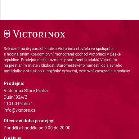
Performance
Functional
Advertising
Světoznámá švýcarská značka Victorinox otevřela ve spolupráci
s hodinářstvím Koscom první monobrand obchod Victorinox v České
republice. Prodejna nabízí rozmanitý sortiment produktů Victorinox
na prestižním místě v blízkosti Staroměstského náměstí; od slavného
armádního nože až po kuchyňské vybavení, cestovní zavazadla a hodinky.
Prodejna:
Victorinox Store Praha
Dušní 924/2
110 00 Praha 1
info@vxstore.cz
Otevírací doba prodejny:
Pondělí až neděle od 9:00 do 20:00
O nákupu