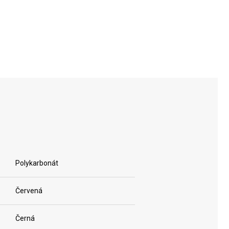
AIROX
AIROX
HARDSIDE
HARDSIDE
Polykarbonát
Červená
Černá