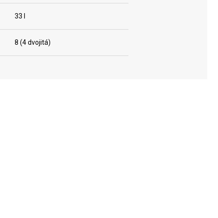
33 l
8 (4 dvojitá)