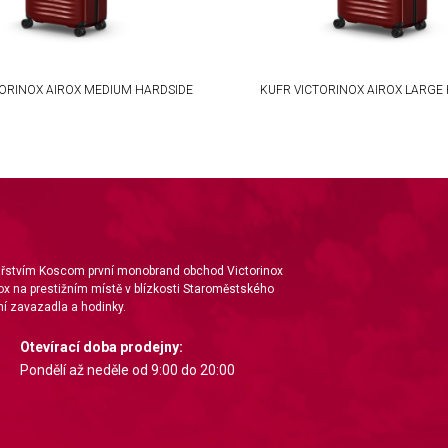
TORINOX AIROX MEDIUM HARDSIDE
KUFR VICTORINOX AIROX LARGE
nářstvím Koscom první monobrand obchod Victorinox
ox na prestižním místě v blízkosti Staroměstského
í zavazadla a hodinky.
Otevírací doba prodejny:
Pondělí až neděle od 9:00 do 20:00