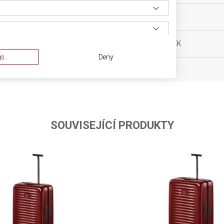
nové zavazadlo
OBJEM
 40 x 20 cm
POČET KOLEČEK
gs
Deny
SOUVISEJÍCÍ PRODUKTY
ta from different sources