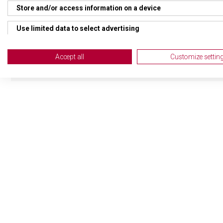
Store and/or access information on a device
TYP ZAVAZADLA
Kabi
Use limited data to select advertising
VELIKOST
55 x
Create profiles for personalised advertising
Accept all
Customize settin
Use profiles to select personalised advertising
Create profiles to personalise content
Use profiles to select personalised content
Measure advertising performance
Measure content performance
Understand audiences through statistics or combinations of da
Develop and improve services
Use limited data to select content