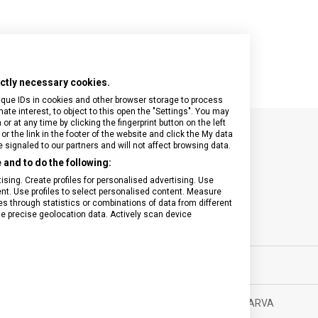
rictly necessary cookies.
ique IDs in cookies and other browser storage to process
e interest, to object to this open the "Settings". You may
 at any time by clicking the fingerprint button on the left
or the link in the footer of the website and click the My data
signaled to our partners and will not affect browsing data.
SPECIFIKACE PRODUKTU
and to do the following:
sing. Create profiles for personalised advertising. Use
tent. Use profiles to select personalised content. Measure
through statistics or combinations of data from different
se precise geolocation data. Actively scan device
ovní vybavení
MATERIÁL
0 let
BARVA
0 g
DOPLŇKOVÁ BARVA