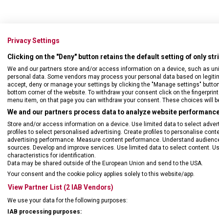
Privacy Settings
Clicking on the "Deny" button retains the default setting of only st
We and our partners store and/or access information on a device, such as un
personal data. Some vendors may process your personal data based on legitimat
accept, deny or manage your settings by clicking the "Manage settings" button or
bottom corner of the website. To withdraw your consent click on the fingerprint 
menu item, on that page you can withdraw your consent. These choices will be 
We and our partners process data to analyze website performance 
Store and/or access information on a device. Use limited data to select adverti
profiles to select personalised advertising. Create profiles to personalise con
advertising performance. Measure content performance. Understand audiences 
sources. Develop and improve services. Use limited data to select content. U
characteristics for identification.
DRUH ZBOŽÍ
Cest
Data may be shared outside of the European Union and send to the USA.
Your consent and the cookie policy applies solely to this website/app.
ZÁRUKA
1 + 1
View Partner List (2 IAB Vendors)
We use your data for the following purposes:
HMOTNOST
2 30
IAB processing purposes: