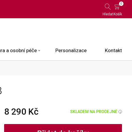
0
Hledat
Košík
ra a osobní péče
Personalizace
Kontakt
 Limited Edition
8
N.O.X.
ce
8 290 Kč
SKLADEM NA PRODEJNĚ
i