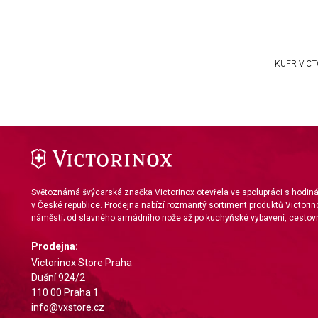
IAB Special Features:
Use precise geolocation data
Identify devices based on information actively requested
KUFR VIC
Non-IAB processing purposes:
Necessary
Performance
Functional
Advertising
Světoznámá švýcarská značka Victorinox otevřela ve spolupráci s hodi
v České republice. Prodejna nabízí rozmanitý sortiment produktů Victorin
náměstí; od slavného armádního nože až po kuchyňské vybavení, cestovn
Prodejna:
Victorinox Store Praha
Dušní 924/2
110 00 Praha 1
info@vxstore.cz