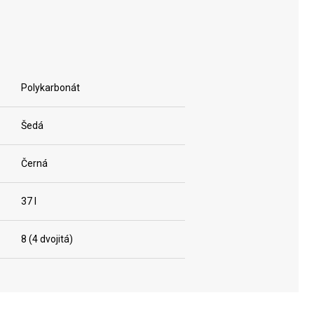
Polykarbonát
Šedá
Černá
37 l
8 (4 dvojitá)