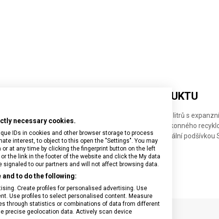
DETAILNÍ INFORMACE O PRODUKTU
o z polykarbonátu Sorplas™ v šedé barvě s kapacitou 37 litrů s expan
rictly necessary cookies.
apacitu zavazadla na 44 litrů. Kufr je vyroben z vysoce výkonného recy
ique IDs in cookies and other browser storage to process
izační technologií Victorinox a recyklovanou antimikrobiální podšívko
e interest, to object to this open the "Settings". You may
dolnost.
 at any time by clicking the fingerprint button on the left
or the link in the footer of the website and click the My data
signaled to our partners and will not affect browsing data.
and to do the following:
sing. Create profiles for personalised advertising. Use
tent. Use profiles to select personalised content. Measure
through statistics or combinations of data from different
se precise geolocation data. Actively scan device