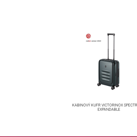
Understand audiences through statistics or combinations of da
Develop and improve services
Use limited data to select content
IAB Special Features:
Use precise geolocation data
Identify devices based on information actively requested
Non-IAB processing purposes:
Necessary
Performance
KABINOVÝ KUFR VICTORINOX SPECTR
EXPANDABLE
Functional
Advertising