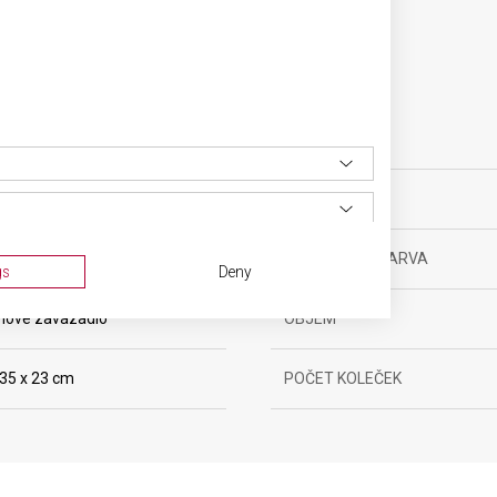
SPECIFIKACE PRODUKTU
ovní vybavení
MATERIÁL
0 let
BARVA
0 g
DOPLŇKOVÁ BARVA
gs
Deny
nové zavazadlo
OBJEM
 35 x 23 cm
POČET KOLEČEK