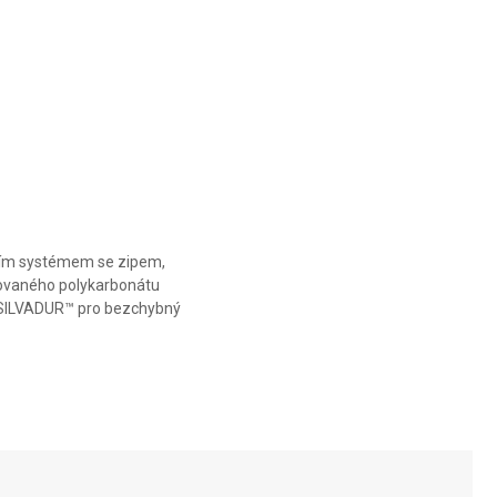
zním systémem se zipem,
klovaného polykarbonátu
u SILVADUR™ pro bezchybný