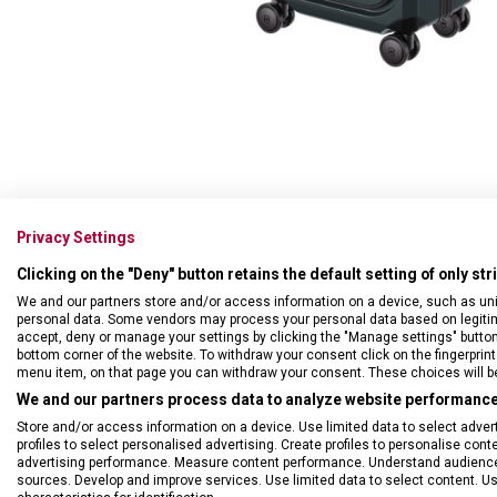
Privacy Settings
Odolné kabinové zavazadl
Clicking on the "Deny" button retains the default setting of only st
který umožnuje rozšířit k
We and our partners store and/or access information on a device, such as un
SORPLAS™, vybaven stabil
personal data. Some vendors may process your personal data based on legitimat
výkon a bezkonkurenční o
accept, deny or manage your settings by clicking the "Manage settings" button or
bottom corner of the website. To withdraw your consent click on the fingerprint 
menu item, on that page you can withdraw your consent. These choices will be 
We and our partners process data to analyze website performance 
Store and/or access information on a device. Use limited data to select adverti
profiles to select personalised advertising. Create profiles to personalise con
advertising performance. Measure content performance. Understand audiences 
sources. Develop and improve services. Use limited data to select content. U