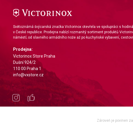
Světoznámá švýcarská značka Victorinox otevřela ve spolupráci s hodi
v České republice. Prodejna nabízí rozmanitý sortiment produktů Victorin
náměstí; od slavného armádního nože až po kuchyňské vybavení, cestovn
Prodejna:
Victorinox Store Praha
Dušní 924/2
110 00 Praha 1
info@vxstore.cz
Zároveň je povinen zae