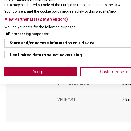
characteristics for identification.
Data may be shared outside of the European Union and send to the USA.
Your consent and the cookie policy applies solely to this website/app.
View Partner List (2 IAB Vendors)
We use your data for the following purposes:
IAB processing purposes:
DRUH ZBOŽÍ
Cest
Store and/or access information on a device
ZÁRUKA
1 + 1
Use limited data to select advertising
Create profiles for personalised advertising
HMOTNOST
3 30
Accept all
Customize settin
Use profiles to select personalised advertising
TYP ZAVAZADLA
Kabi
Create profiles to personalise content
VELIKOST
55 x
Use profiles to select personalised content
Measure advertising performance
Measure content performance