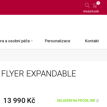
0
Hledat
Košík
ra a osobní péče
Personalizace
Kontakt
 Limited Edition
 FLYER EXPANDABLE
N.O.X.
ce
13 990 Kč
SKLADEM NA PRODEJNĚ
i