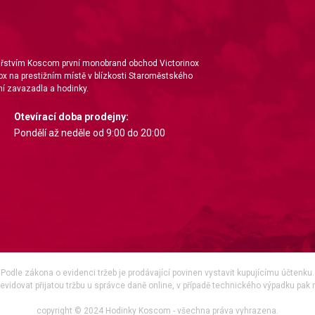
nářstvím Koscom první monobrand obchod Victorinox
ox na prestižním místě v blízkosti Staroměstského
í zavazadla a hodinky.
Otevírací doba prodejny:
Pondělí až neděle od 9:00 do 20:00
Podle zákona o evidenci tržeb je prodávající povinen vystavit kupujícímu účtenku.
vidovat přijatou tržbu u správce daně online, v případě technického výpadku pak 
copyright © 2024 Hodinky Koscom - všechna práva vyhrazena.