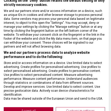
Clicking on the "Deny" button retains the default setting of only
NADROZMĚRNÁ ZAVAZADLA
Nadrozměrná zavazadla
strictly necessary cookies.
We and our partners store and/or access information on a device, such
as unique IDs in cookies and other browser storage to process personal
DRUH ZBOŽÍ
Cestovní vybavení
data. Some vendors may process your personal data based on legitimate
interest, to object to this open the "Settings". You may accept, deny or
manage your settings by clicking the "Manage settings" button or at any
ZÁRUKA
1 + 10 let
time by clicking the fingerprint button on the left bottom corner of the
website. To withdraw your consent click on the fingerprint or the link in the
footer of the website and click the My data menu item, on that page you
HMOTNOST
6 800 g
can withdraw your consent. These choices will be signaled to our
partners and will not affect browsing data.
We and our partners process data to analyze website
TYP ZAVAZADLA
K odbavení
performance and to do the following:
Store and/or access information on a device. Use limited data to select
advertising. Create profiles for personalised advertising. Use profiles to
VELIKOST
75 x 51 x 32 cm
select personalised advertising. Create profiles to personalise content.
Use profiles to select personalised content. Measure advertising
performance. Measure content performance. Understand audiences
MATERIÁL
Polykarbonát
through statistics or combinations of data from different sources.
Develop and improve services. Use limited data to select content. Use
precise geolocation data. Actively scan device characteristics for
identification.
BARVA
Šedá
Data may be shared outside of the European Union and send to the USA.
Your consent and the cookie policy applies solely to this website/app.
DOPLŇKOVÁ BARVA
Černá
View Partner List (2 IAB Vendors)
Accept all
Customize settings