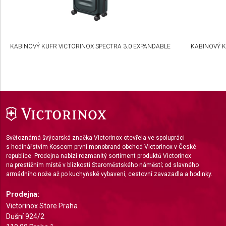
Develop and improve services
Use limited data to select content
KABINOVÝ KUFR VICTORINOX SPECTRA 3.0 EXPANDABLE
KABINOVÝ K
IAB Special Features:
Use precise geolocation data
Identify devices based on information actively
requested
Non-IAB processing purposes:
Necessary
Světoznámá švýcarská značka Victorinox otevřela ve spolupráci
s hodinářstvím Koscom první monobrand obchod Victorinox v České
Performance
republice. Prodejna nabízí rozmanitý sortiment produktů Victorinox
na prestižním místě v blízkosti Staroměstského náměstí; od slavného
Functional
armádního nože až po kuchyňské vybavení, cestovní zavazadla a hodinky.
Advertising
Prodejna:
Victorinox Store Praha
Dušní 924/2