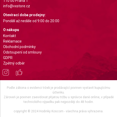
110 00 Praha 1
info@vxstore.cz
Otevírací doba prodejny:
Pondělí až neděle od 9:00 do 20:00
O nákupu
Kontakt
Reklamace
Obchodní podmínky
Odstoupení od smlouvy
GDPR
Zpětný odběr
Podle zákona o evidenci tržeb je prodávající povinen vystavit kupujícímu
účtenku.
Zároveň je povinen zaevidovat přijatou tržbu u správce daně online, v případě
technického výpadku pak nejpozději do 48 hodin.
copyright © 2024 Hodinky Koscom - všechna práva vyhrazena.