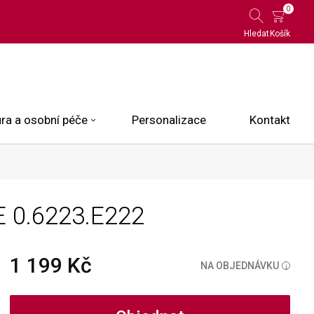
0
Hledat
Košík
ra a osobní péče
Personalizace
Kontakt
 Limited Edition
E
0.6223.E222
N.O.X.
ce
1 199 Kč
NA OBJEDNÁVKU
i