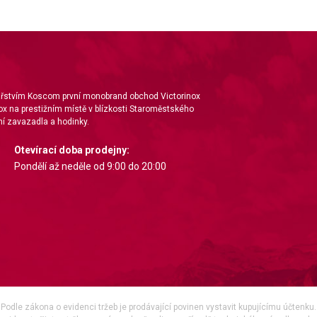
nářstvím Koscom první monobrand obchod Victorinox
ox na prestižním místě v blízkosti Staroměstského
í zavazadla a hodinky.
Otevírací doba prodejny:
Pondělí až neděle od 9:00 do 20:00
Podle zákona o evidenci tržeb je prodávající povinen vystavit kupujícímu účtenku.