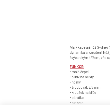
Malý kapesní nůž Sydney S
dynamiku a vzrušení. Nůž
švýcarským křížem, vše sp
FUNKCE:
• malá čepel
• pilník na nehty
• nůžky
• šroubovák 2,5 mm
• kroužek na klíče
• párátko
• pinzeta