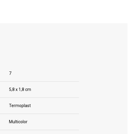
7
5,8 x 1,8 cm
Termoplast
Multicolor