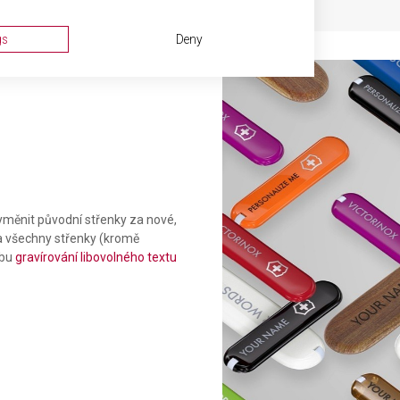
gs
Deny
měnit původní střenky za nové,
Na všechny střenky (kromě
ta from different sources
žbu
gravírování libovolného textu