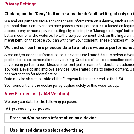
Privacy Settings
Clicking on the "Deny" button retains the default setting of only st
We and our partners store and/or access information on a device, such as un
personal data. Some vendors may process your personal data based on legitimat
accept, deny or manage your settings by clicking the "Manage settings" button or
bottom corner of the website. To withdraw your consent click on the fingerprint 
menu item, on that page you can withdraw your consent. These choices will be 
We and our partners process data to analyze website performance 
Store and/or access information on a device. Use limited data to select adverti
profiles to select personalised advertising. Create profiles to personalise con
advertising performance. Measure content performance. Understand audiences 
sources. Develop and improve services. Use limited data to select content. U
DRUH ZBOŽÍ
Kape
characteristics for identification.
Data may be shared outside of the European Union and send to the USA.
Your consent and the cookie policy applies solely to this website/app.
ZÁRUKA
24 m
View Partner List (2 IAB Vendors)
We use your data for the following purposes:
HMOTNOST
35 g
IAB processing purposes:
Store and/or access information on a device
UZAMYKATELNÁ ČEPEL
Ne
Use limited data to select advertising