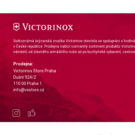
Světoznámá švýcarská značka Victorinox otevřela ve spolupráci s hodi
v České republice. Prodejna nabízí rozmanitý sortiment produktů Victorin
náměstí; od slavného armádního nože až po kuchyňské vybavení, cestovn
Prodejna:
Victorinox Store Praha
Dušní 924/2
110 00 Praha 1
info@vxstore.cz