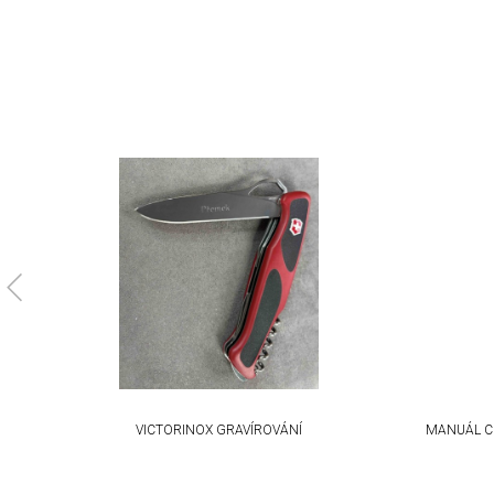
Identify devices based on information actively requested
Non-IAB processing purposes:
Necessary
Performance
Functional
Advertising
KA
VICTORINOX GRAVÍROVÁNÍ
MANUÁL C