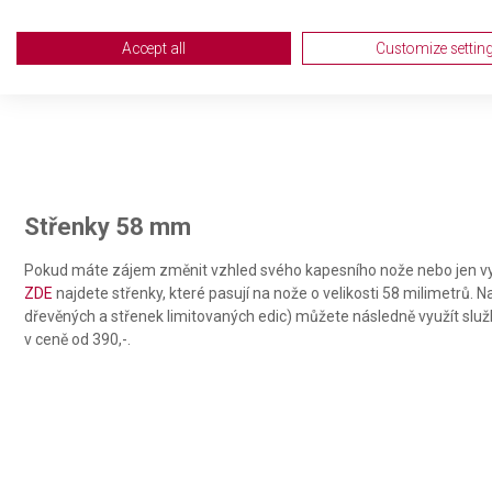
Create profiles for personalised advertising
Accept all
Customize settin
Use profiles to select personalised advertising
Create profiles to personalise content
Use profiles to select personalised content
Measure advertising performance
Střenky 58 mm
Measure content performance
Pokud máte zájem změnit vzhled svého kapesního nože nebo jen vy
ZDE
najdete střenky, které pasují na nože o velikosti 58 milimetrů. 
Understand audiences through statistics or combinations of da
dřevěných a střenek limitovaných edic) můžete následně využít slu
v ceně od 390,-.
Develop and improve services
Use limited data to select content
IAB Special Features:
Use precise geolocation data