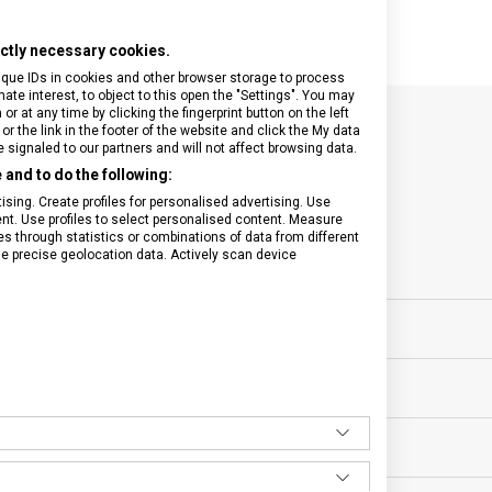
rictly necessary cookies.
ique IDs in cookies and other browser storage to process
e interest, to object to this open the "Settings". You may
 at any time by clicking the fingerprint button on the left
or the link in the footer of the website and click the My data
SPECIFIKACE PRODUKTU
signaled to our partners and will not affect browsing data.
and to do the following:
sing. Create profiles for personalised advertising. Use
tent. Use profiles to select personalised content. Measure
through statistics or combinations of data from different
se precise geolocation data. Actively scan device
sní nože
POČET FUNKCÍ
ěsíců
VELIKOST
MATERIÁL
BARVA