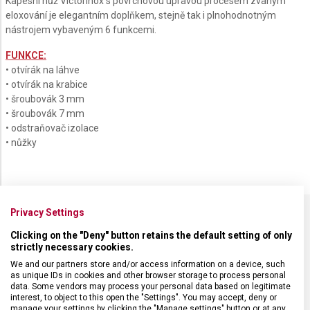
Kapesní nůž Victorinox s povrchovou úpravou procesem zvaným
eloxování je elegantním doplňkem, stejně tak i plnohodnotným
nástrojem vybaveným 6 funkcemi.
FUNKCE:
• otvírák na láhve
• otvírák na krabice
• šroubovák 3 mm
• šroubovák 7 mm
• odstraňovač izolace
• nůžky
Privacy Settings
SPECIFIKACE PRODUKTU
Clicking on the "Deny" button retains the default setting of only
strictly necessary cookies.
We and our partners store and/or access information on a device, such
as unique IDs in cookies and other browser storage to process personal
data. Some vendors may process your personal data based on legitimate
interest, to object to this open the "Settings". You may accept, deny or
manage your settings by clicking the "Manage settings" button or at any
DRUH ZBOŽÍ
Kapesní nože