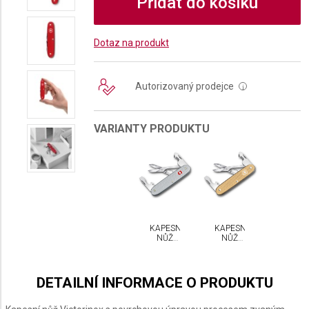
Přidat do košíku
Dotaz na produkt
Autorizovaný prodejce
i
VARIANTY PRODUKTU
KAPESNÍ
KAPESNÍ
NŮŽ
NŮŽ
VICTORINOX
VICTORINOX
COMPANION
COMPANION
SLIM
SLIM
ALOX
ALOX
DETAILNÍ INFORMACE O PRODUKTU