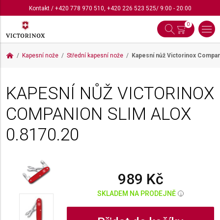
Kontakt
/
+420 778 970 510
,
+420 226 523 525
/ 9:00 - 20:00
0
Kapesní nože
Střední kapesní nože
Kapesní nůž Victorinox Compan
KAPESNÍ NŮŽ VICTORINOX
COMPANION SLIM ALOX
0.8170.20
989 Kč
SKLADEM NA PRODEJNĚ
i