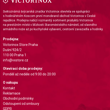
Use precise geolocation data
Světoznámá švýcarská značka Victorinox otevřela ve spolupráci
s hodinářstvím Koscom první monobrand obchod Victorinox v České
Identify devices based on information actively
republice. Prodejna nabízí rozmanitý sortiment produktů Victorinox
requested
na prestižním místě v blízkosti Staroměstského náměstí; od slavného
armádního nože až po kuchyňské vybavení, cestovní zavazadla a hodinky.
Non-IAB processing purposes:
Necessary
Prodejna:
Victorinox Store Praha
Performance
Dušní 924/2
110 00 Praha 1
Functional
info@vxstore.cz
Advertising
Otevírací doba prodejny:
Pondělí až neděle od 9:00 do 20:00
O nákupu
Kontakt
Reklamace
Obchodní podmínky
Odstoupení od smlouvy
GDPR