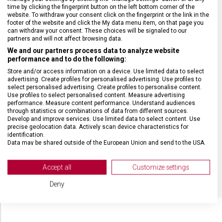
time by clicking the fingerprint button on the left bottom corner of the
website. To withdraw your consent click on the fingerprint or the link in the
footer of the website and click the My data menu item, on that page you
ZÁRUKA
24 měsíců
can withdraw your consent. These choices will be signaled to our
partners and will not affect browsing data.
We and our partners process data to analyze website
HMOTNOST
67 g
performance and to do the following:
Store and/or access information on a device. Use limited data to select
advertising. Create profiles for personalised advertising. Use profiles to
POČET FUNKCÍ
6
select personalised advertising. Create profiles to personalise content.
Use profiles to select personalised content. Measure advertising
performance. Measure content performance. Understand audiences
VELIKOST
9,4 x 2,2 cm
through statistics or combinations of data from different sources.
Develop and improve services. Use limited data to select content. Use
precise geolocation data. Actively scan device characteristics for
MATERIÁL
Alox
identification.
Data may be shared outside of the European Union and send to the USA.
Your consent and the cookie policy applies solely to this website/app.
BARVA
Červená
View Partner List (2 IAB Vendors)
Accept all
Customize settings
We use your data for the following purposes:
Deny
IAB processing purposes:
Store and/or access information on a device