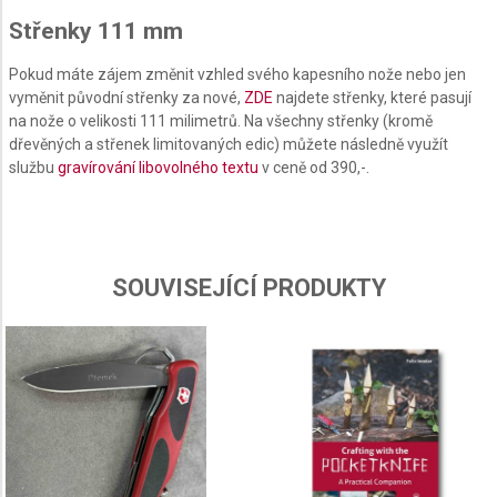
Střenky 111 mm
Create profiles to personalise content
Pokud máte zájem změnit vzhled svého kapesního nože nebo jen
Use profiles to select personalised content
vyměnit původní střenky za nové,
ZDE
najdete střenky, které pasují
na nože o velikosti 111 milimetrů. Na všechny střenky (kromě
Measure advertising performance
dřevěných a střenek limitovaných edic) můžete následně využít
službu
gravírování libovolného textu
v ceně od 390,-.
Measure content performance
Understand audiences through statistics or
combinations of data from different sources
SOUVISEJÍCÍ PRODUKTY
Develop and improve services
Use limited data to select content
IAB Special Features:
Use precise geolocation data
Identify devices based on information actively
requested