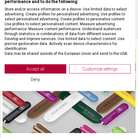
performance and to do the following:
Store and/or access information on a device. Use limited data to select
advertising. Create profiles for personalised advertising. Use profiles to
BARVA
Červená
select personalised advertising. Create profiles to personalise content.
Use profiles to select personalised content. Measure advertising
performance. Measure content performance. Understand audiences
through statistics or combinations of data from different sources.
Develop and improve services. Use limited data to select content. Use
precise geolocation data. Actively scan device characteristics for
identification.
Data may be shared outside of the European Union and send to the USA.
Your consent and the cookie policy applies solely to this website/app.
View Partner List (2 IAB Vendors)
Accept all
Customize settings
We use your data for the following purposes:
Deny
IAB processing purposes:
Store and/or access information on a device
Use limited data to select advertising
Create profiles for personalised advertising
Use profiles to select personalised
advertising