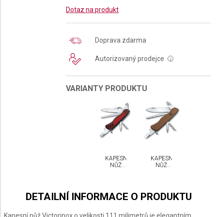
Dotaz na produkt
Doprava zdarma
Autorizovaný prodejce
i
VARIANTY PRODUKTU
KAPESNÍ
KAPESNÍ
NŮŽ
NŮŽ
VICTORINOX
VICTORINOX
FORESTER
FORESTER
DUAL M
WOOD
GRIP
DETAILNÍ INFORMACE O PRODUKTU
Kapesní nůž Victorinox o velikosti 111 milimetrů je elegantním