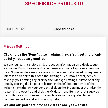
SPECIFIKACE PRODUKTU
DRUH ZBOŽÍ
Kapesní nože
ZÁRUKA
24 měsíců
Privacy Settings
Clicking on the "Deny" button retains the default setting of only
HMOTNOST
128 g
strictly necessary cookies.
We and our partners store and/or access information on a device, such
UZAMYKATELNÁ ČEPEL
Ano
as unique IDs in cookies and other browser storage to process personal
data. Some vendors may process your personal data based on legitimate
interest, to object to this open the "Settings". You may accept, deny or
manage your settings by clicking the "Manage settings" button or at any
POČET FUNKCÍ
12
time by clicking the fingerprint button on the left bottom corner of the
website. To withdraw your consent click on the fingerprint or the link in the
footer of the website and click the My data menu item, on that page you
VELIKOST
11,1 x 1,85 cm
can withdraw your consent. These choices will be signaled to our
partners and will not affect browsing data.
We and our partners process data to analyze website
MATERIÁL
Polyamid