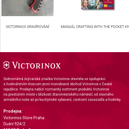
Non-IAB processing purposes:
Necessary
Performance
VICTORINOX GRAVÍROVÁNÍ
MANUÁL CRAFTING WITH THE POCKET KN
Functional
Advertising
Světoznámá švýcarská značka Victorinox otevřela ve spolupráci
s hodinářstvím Koscom první monobrand obchod Victorinox v České
republice. Prodejna nabízí rozmanitý sortiment produktů Victorinox
na prestižním místě v blízkosti Staroměstského náměstí; od slavného
armádního nože až po kuchyňské vybavení, cestovní zavazadla a hodinky.
Prodejna:
Victorinox Store Praha
Dušní 924/2