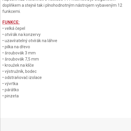
doplňkem a stejně tak i plnohodnotným nástrojem vybaveným 12
funkcemi.
FUNKCE:
• velká čepel
• otvírák na konzervy
• uzavíratelný otvírák na láhve
• pilka na dřevo
• šroubovák 3 mm
• šroubovák 7,5 mm
• kroužek na klíče
• výstružník, bodec
• odstraňovač izolace
• vývrtka
• párátko
• pinzeta