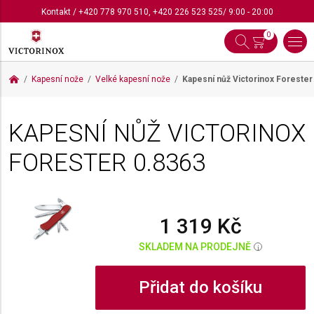
Kontakt
/
+420 778 970 510
,
+420 226 523 525
/ 9:00 - 20:00
0
Kapesní nože
Velké kapesní nože
Kapesní nůž Victorinox Foreste
KAPESNÍ NŮŽ VICTORINOX
FORESTER
0.8363
1 319 Kč
SKLADEM NA PRODEJNĚ
i
Přidat do košíku