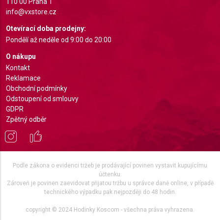
110 00 Praha 1
info@vxstore.cz
Otevírací doba prodejny:
Pondělí až neděle od 9:00 do 20:00
O nákupu
Kontakt
Reklamace
Obchodní podmínky
Odstoupení od smlouvy
GDPR
Zpětný odběr
Podle zákona o evidenci tržeb je prodávající povinen vystavit kupujícímu
účtenku.
Zároveň je povinen zaevidovat přijatou tržbu u správce daně online, v případě
technického výpadku pak nejpozději do 48 hodin.
copyright © 2024 Hodinky Koscom - všechna práva vyhrazena.