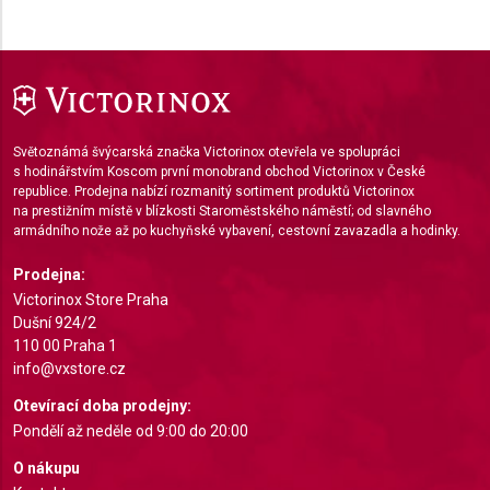
Use limited data to select content
IAB Special Features:
Use precise geolocation data
Identify devices based on information actively
requested
Světoznámá švýcarská značka Victorinox otevřela ve spolupráci
s hodinářstvím Koscom první monobrand obchod Victorinox v České
Non-IAB processing purposes:
republice. Prodejna nabízí rozmanitý sortiment produktů Victorinox
na prestižním místě v blízkosti Staroměstského náměstí; od slavného
Necessary
armádního nože až po kuchyňské vybavení, cestovní zavazadla a hodinky.
Performance
Prodejna:
Victorinox Store Praha
Functional
Dušní 924/2
110 00 Praha 1
Advertising
info@vxstore.cz
Otevírací doba prodejny:
Pondělí až neděle od 9:00 do 20:00
O nákupu