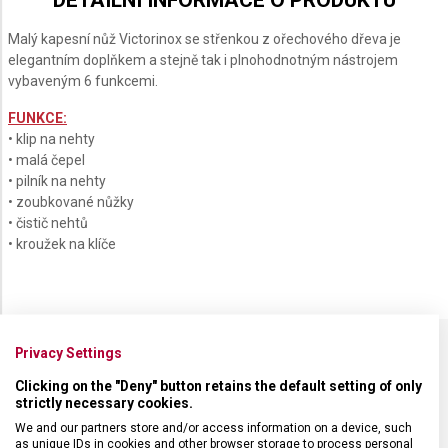
DETAILNÍ INFORMACE O PRODUKTU
Malý kapesní nůž Victorinox se střenkou z ořechového dřeva je
elegantním doplňkem a stejně tak i plnohodnotným nástrojem
vybaveným 6 funkcemi.
FUNKCE:
• klip na nehty
• malá čepel
• pilník na nehty
• zoubkované nůžky
• čistič nehtů
• kroužek na klíče
Privacy Settings
SPECIFIKACE PRODUKTU
Clicking on the "Deny" button retains the default setting of only
strictly necessary cookies.
We and our partners store and/or access information on a device, such
as unique IDs in cookies and other browser storage to process personal