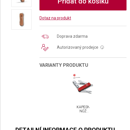
Přidat do košíku
Dotaz na produkt
Doprava zdarma
Autorizovaný prodejce
i
VARIANTY PRODUKTU
KAPESNÍ
NŮŽ
VICTORINOX
NAIL
CLIP
580