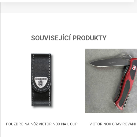
Store and/or access information on a device
Use limited data to select advertising
Create profiles for personalised advertising
SOUVISEJÍCÍ PRODUKTY
Use profiles to select personalised
advertising
Create profiles to personalise content
Use profiles to select personalised content
Measure advertising performance
Measure content performance
Understand audiences through statistics or
combinations of data from different sources
POUZDRO NA NŮŽ VICTORINOX NAIL CLIP
VICTORINOX GRAVÍROVÁNÍ
Develop and improve services