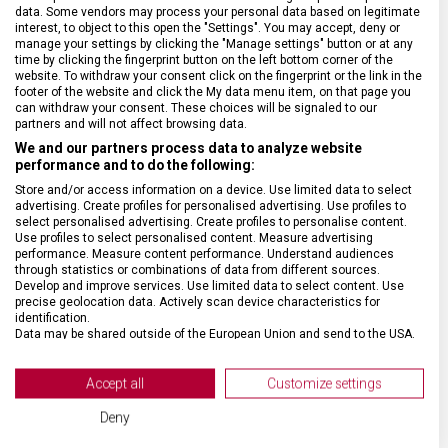
data. Some vendors may process your personal data based on legitimate
interest, to object to this open the "Settings". You may accept, deny or
DRUH ZBOŽÍ
Kapesní nože
manage your settings by clicking the "Manage settings" button or at any
time by clicking the fingerprint button on the left bottom corner of the
website. To withdraw your consent click on the fingerprint or the link in the
ZÁRUKA
24 měsíců
footer of the website and click the My data menu item, on that page you
can withdraw your consent. These choices will be signaled to our
partners and will not affect browsing data.
HMOTNOST
36 g
We and our partners process data to analyze website
performance and to do the following:
Store and/or access information on a device. Use limited data to select
UZAMYKATELNÁ ČEPEL
Ne
advertising. Create profiles for personalised advertising. Use profiles to
select personalised advertising. Create profiles to personalise content.
Use profiles to select personalised content. Measure advertising
POČET FUNKCÍ
6
performance. Measure content performance. Understand audiences
through statistics or combinations of data from different sources.
Develop and improve services. Use limited data to select content. Use
precise geolocation data. Actively scan device characteristics for
VELIKOST
6,5 x 2 cm
identification.
Data may be shared outside of the European Union and send to the USA.
Your consent and the cookie policy applies solely to this website/app.
MATERIÁL
Ořechové dřevo
View Partner List (2 IAB Vendors)
Accept all
Customize settings
We use your data for the following purposes:
BARVA
Dřevo
Deny
IAB processing purposes: