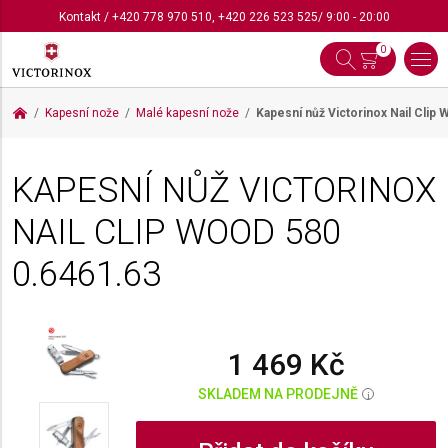
Kontakt
/
+420 778 970 510
,
+420 226 523 525
/ 9:00 - 20:00
0
Kapesní nože
Malé kapesní nože
Kapesní nůž Victorinox Nail Clip
KAPESNÍ NŮŽ VICTORINOX
NAIL CLIP WOOD 580
0.6461.63
1 469 Kč
SKLADEM NA PRODEJNĚ
i