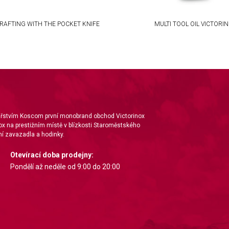
RAFTING WITH THE POCKET KNIFE
MULTI TOOL OIL VICTORI
nářstvím Koscom první monobrand obchod Victorinox
ox na prestižním místě v blízkosti Staroměstského
í zavazadla a hodinky.
Otevírací doba prodejny:
Pondělí až neděle od 9:00 do 20:00