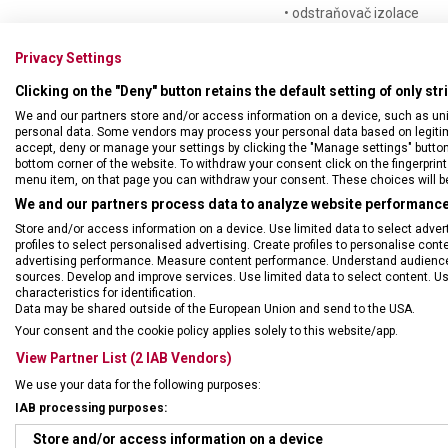
• odstraňovač izolace
• vývrtka
• párátko
Privacy Settings
• pinzeta
Clicking on the "Deny" button retains the default setting of only st
We and our partners store and/or access information on a device, such as un
personal data. Some vendors may process your personal data based on legitimat
accept, deny or manage your settings by clicking the "Manage settings" button or
bottom corner of the website. To withdraw your consent click on the fingerprint 
menu item, on that page you can withdraw your consent. These choices will be 
We and our partners process data to analyze website performance 
Store and/or access information on a device. Use limited data to select adverti
profiles to select personalised advertising. Create profiles to personalise con
advertising performance. Measure content performance. Understand audiences 
sources. Develop and improve services. Use limited data to select content. U
characteristics for identification.
Data may be shared outside of the European Union and send to the USA.
Your consent and the cookie policy applies solely to this website/app.
DRUH ZBOŽÍ
Kape
View Partner List (2 IAB Vendors)
We use your data for the following purposes:
ZÁRUKA
24 m
IAB processing purposes:
Store and/or access information on a device