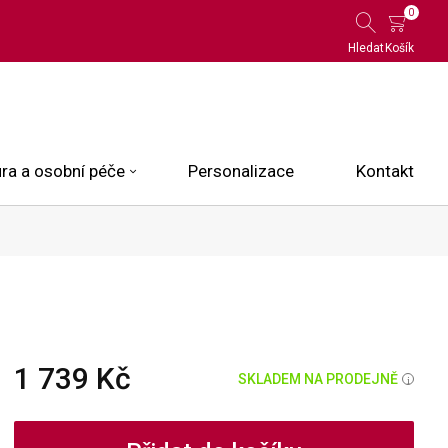
0
Hledat
Košík
ra a osobní péče
Personalizace
Kontakt
 Limited Edition
N.O.X.
ce
1 739 Kč
SKLADEM NA PRODEJNĚ
i