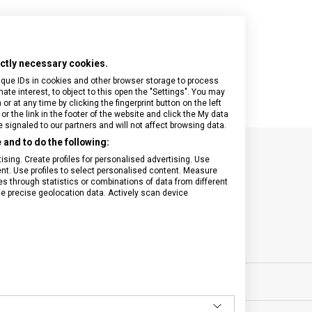
rictly necessary cookies.
ique IDs in cookies and other browser storage to process
e interest, to object to this open the "Settings". You may
 at any time by clicking the fingerprint button on the left
or the link in the footer of the website and click the My data
signaled to our partners and will not affect browsing data.
and to do the following:
sing. Create profiles for personalised advertising. Use
SPECIFIKACE PRODUKTU
tent. Use profiles to select personalised content. Measure
through statistics or combinations of data from different
se precise geolocation data. Actively scan device
sní nože
POČET FUNKCÍ
ěsíců
VELIKOST