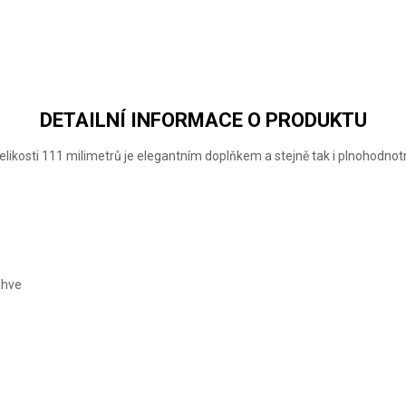
DETAILNÍ INFORMACE O PRODUKTU
velikosti 111 milimetrů je elegantním doplňkem a stejně tak i plnohodn
áhve