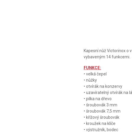
Kapesní nůž Victorinox o 
vybaveným 14 funkcemi.
FUNKCE:
• velká čepel
• nůžky
• otvírák na konzervy
• uzavíratelný otvírák na l
• pilka na dřevo
• šroubovák 3 mm
• šroubovák 7,5 mm
• křížový šroubovák
• kroužek na klíče
• výstružník, bodec