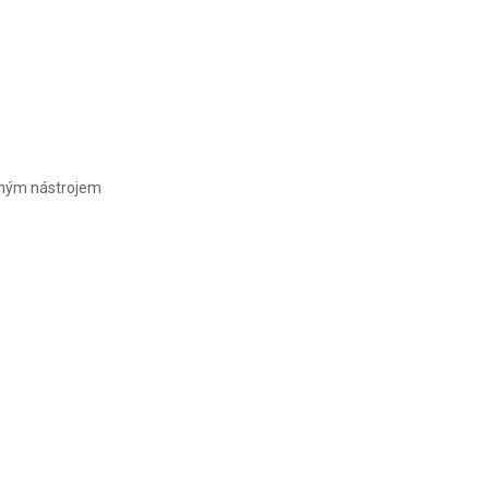
OUTRIDER
otným nástrojem