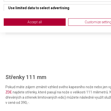
HMOTNOST
158 
Use limited data to select advertising
UZAMYKATELNÁ ČEPEL
Ano
Create profiles for personalised advertising
Accept all
Customize settin
Use profiles to select personalised advertising
Create profiles to personalise content
Use profiles to select personalised content
Measure advertising performance
Measure content performance
Střenky 111 mm
Understand audiences through statistics or combinations of da
Pokud máte zájem změnit vzhled svého kapesního nože nebo jen vy
Develop and improve services
ZDE
najdete střenky, které pasují na nože o velikosti 111 milimetrů
dřevěných a střenek limitovaných edic) můžete následně využít slu
Use limited data to select content
v ceně od 390,-.
IAB Special Features: