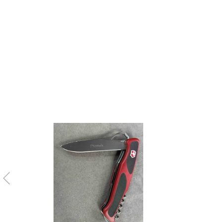
Use precise geolocation data
Identify devices based on information actively requested
Non-IAB processing purposes:
Necessary
Performance
Functional
Advertising