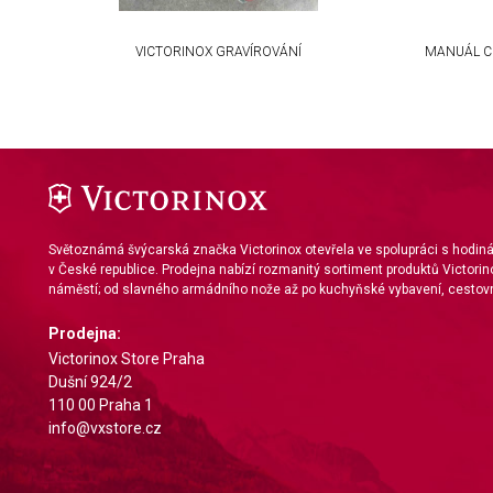
VICTORINOX GRAVÍROVÁNÍ
MANUÁL C
Světoznámá švýcarská značka Victorinox otevřela ve spolupráci s hodi
v České republice. Prodejna nabízí rozmanitý sortiment produktů Victorin
náměstí; od slavného armádního nože až po kuchyňské vybavení, cestovn
Prodejna:
Victorinox Store Praha
Dušní 924/2
110 00 Praha 1
info@vxstore.cz