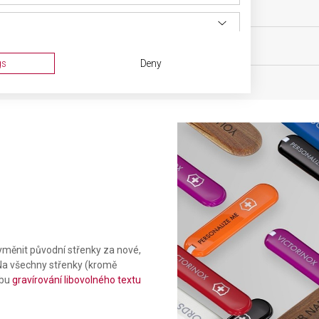
g
MATERIÁL
BARVA
gs
Deny
ta from different sources
měnit původní střenky za nové,
. Na všechny střenky (kromě
žbu
gravírování libovolného textu