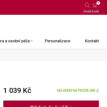
0
Hledat
Košík
ra a osobní péče
Personalizace
Kontakt
 Limited Edition
N.O.X.
ce
1 039 Kč
SKLADEM NA PRODEJNĚ
i