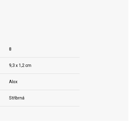
8
9,3 x 1,2 cm
Alox
Stříbrná