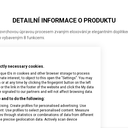
DETAILNÍ INFORMACE O PRODUKTU
 povrchovou úpravou procesem zvaným eloxování je elegantním doplňkem,
m vybaveným 8 funkcemi.
rictly necessary cookies.
ique IDs in cookies and other browser storage to process
e interest, to object to this open the "Settings". You may
 at any time by clicking the fingerprint button on the left
or the link in the footer of the website and click the My data
signaled to our partners and will not affect browsing data.
and to do the following:
sing. Create profiles for personalised advertising. Use
tent. Use profiles to select personalised content. Measure
through statistics or combinations of data from different
se precise geolocation data. Actively scan device