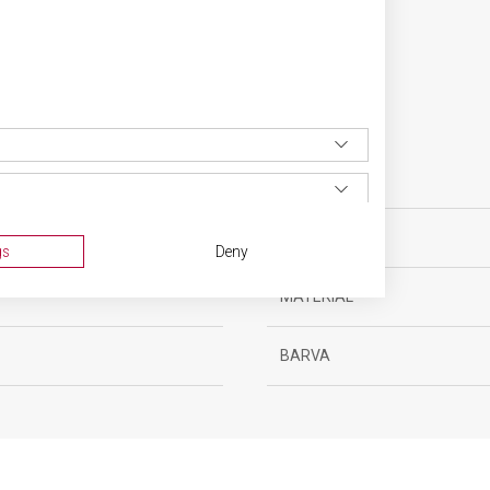
SPECIFIKACE PRODUKTU
sní nože
POČET FUNKCÍ
ěsíců
VELIKOST
gs
Deny
MATERIÁL
BARVA