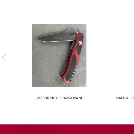
Understand audiences through statistics or combinations of da
Develop and improve services
Use limited data to select content
IAB Special Features:
Use precise geolocation data
Identify devices based on information actively requested
Non-IAB processing purposes:
Necessary
Performance
KA
VICTORINOX GRAVÍROVÁNÍ
MANUÁL C
Functional
Advertising