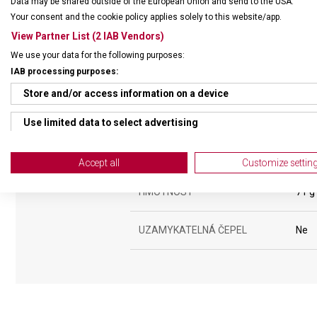
Data may be shared outside of the European Union and send to the USA.
Your consent and the cookie policy applies solely to this website/app.
View Partner List (2 IAB Vendors)
We use your data for the following purposes:
IAB processing purposes:
Store and/or access information on a device
DRUH ZBOŽÍ
Kape
Use limited data to select advertising
Create profiles for personalised advertising
ZÁRUKA
24 m
Accept all
Customize settin
Use profiles to select personalised advertising
HMOTNOST
71 g
Create profiles to personalise content
UZAMYKATELNÁ ČEPEL
Ne
Use profiles to select personalised content
Measure advertising performance
Measure content performance