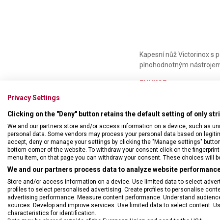
Kapesní nůž Victorinox s
plnohodnotným nástroje
FUNKCE:
• velká čepel
Privacy Settings
• otvírák na láhve
Clicking on the "Deny" button retains the default setting of only st
• otvírák na konzervy
• šroubovák 3 mm
We and our partners store and/or access information on a device, such as un
personal data. Some vendors may process your personal data based on legitimat
• šroubovák 7 mm
accept, deny or manage your settings by clicking the "Manage settings" button or
• výstružník, bodec
bottom corner of the website. To withdraw your consent click on the fingerprint 
• odstraňovač izolace
menu item, on that page you can withdraw your consent. These choices will be 
• kroužek na klíče
We and our partners process data to analyze website performance 
Store and/or access information on a device. Use limited data to select adverti
profiles to select personalised advertising. Create profiles to personalise con
advertising performance. Measure content performance. Understand audiences 
sources. Develop and improve services. Use limited data to select content. U
characteristics for identification.