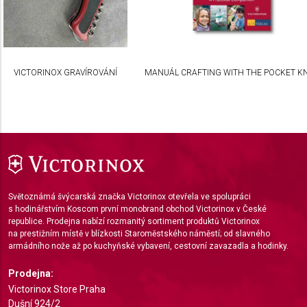
combinations of data from different sources
Develop and improve services
Use limited data to select content
VICTORINOX GRAVÍROVÁNÍ
MANUÁL CRAFTING WITH THE POCKET KN
IAB Special Features:
Use precise geolocation data
Identify devices based on information actively
requested
Non-IAB processing purposes:
Necessary
Světoznámá švýcarská značka Victorinox otevřela ve spolupráci
s hodinářstvím Koscom první monobrand obchod Victorinox v České
Performance
republice. Prodejna nabízí rozmanitý sortiment produktů Victorinox
na prestižním místě v blízkosti Staroměstského náměstí; od slavného
Functional
armádního nože až po kuchyňské vybavení, cestovní zavazadla a hodinky.
Advertising
Prodejna:
Victorinox Store Praha
Dušní 924/2