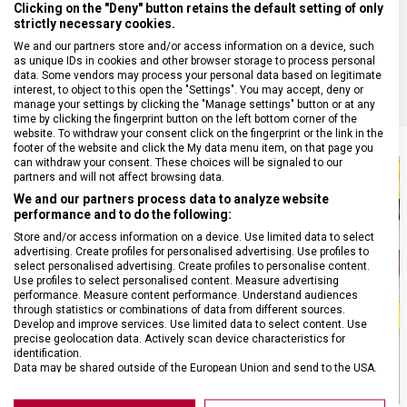
Clicking on the "Deny" button retains the default setting of only
MATERIÁL
Termoplast
strictly necessary cookies.
We and our partners store and/or access information on a device, such
BARVA
Červená
as unique IDs in cookies and other browser storage to process personal
data. Some vendors may process your personal data based on legitimate
interest, to object to this open the "Settings". You may accept, deny or
manage your settings by clicking the "Manage settings" button or at any
time by clicking the fingerprint button on the left bottom corner of the
website. To withdraw your consent click on the fingerprint or the link in the
footer of the website and click the My data menu item, on that page you
can withdraw your consent. These choices will be signaled to our
partners and will not affect browsing data.
We and our partners process data to analyze website
performance and to do the following:
Store and/or access information on a device. Use limited data to select
advertising. Create profiles for personalised advertising. Use profiles to
select personalised advertising. Create profiles to personalise content.
Use profiles to select personalised content. Measure advertising
performance. Measure content performance. Understand audiences
through statistics or combinations of data from different sources.
Develop and improve services. Use limited data to select content. Use
precise geolocation data. Actively scan device characteristics for
identification.
Data may be shared outside of the European Union and send to the USA.
Your consent and the cookie policy applies solely to this website/app.