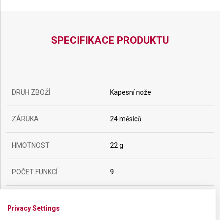
SPECIFIKACE PRODUKTU
DRUH ZBOŽÍ
Kapesní nože
ZÁRUKA
24 měsíců
HMOTNOST
22 g
POČET FUNKCÍ
9
VELIKOST
5,8 x 1,9 cm
Privacy Settings