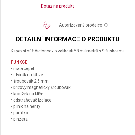
Dotaz na produkt
Autorizovaný prodejce
i
DETAILNÍ INFORMACE O PRODUKTU
Kapesní nůž Victorinox o velikosti 58 milimetrů s 9 funkcemi.
FUNKCE:
• malá čepel
• otvírák na láhve
• šroubovák 2,5 mm
• křížový magnetický šroubovák
• kroužek na klíče
• odstraňovač izolace
• pilník na nehty
• párátko
• pinzeta