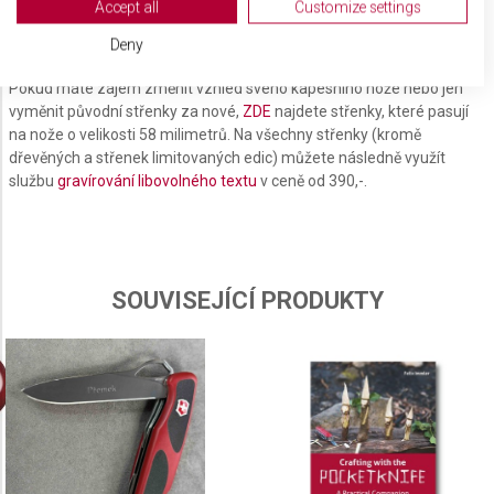
View Partner List (2 IAB Vendors)
Accept all
Customize settings
We use your data for the following purposes:
Střenky 58 mm
Deny
IAB processing purposes:
Pokud máte zájem změnit vzhled svého kapesního nože nebo jen
Store and/or access information on a device
vyměnit původní střenky za nové,
ZDE
najdete střenky, které pasují
na nože o velikosti 58 milimetrů. Na všechny střenky (kromě
Use limited data to select advertising
dřevěných a střenek limitovaných edic) můžete následně využít
službu
gravírování libovolného textu
v ceně od 390,-.
Create profiles for personalised advertising
Use profiles to select personalised
advertising
Create profiles to personalise content
SOUVISEJÍCÍ PRODUKTY
Use profiles to select personalised content
Measure advertising performance
Measure content performance
Understand audiences through statistics or