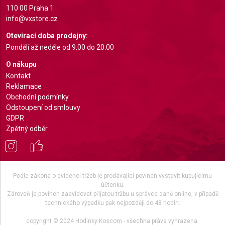
110 00 Praha 1
info@vxstore.cz
Otevírací doba prodejny:
Pondělí až neděle od 9:00 do 20:00
O nákupu
Kontakt
Reklamace
Obchodní podmínky
Odstoupení od smlouvy
GDPR
Zpětný odběr
Podle zákona o evidenci tržeb je prodávající povinen vystavit kupujícímu
účtenku.
Zároveň je povinen zaevidovat přijatou tržbu u správce daně online, v případě
technického výpadku pak nejpozději do 48 hodin.
copyright © 2024 Hodinky Koscom - všechna práva vyhrazena.