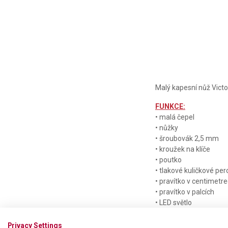
Malý kapesní nůž Vict
FUNKCE:
• malá čepel
• nůžky
• šroubovák 2,5 mm
• kroužek na klíče
• poutko
• tlakové kuličkové per
• pravítko v centimetr
• pravítko v palcích
• LED světlo
Privacy Settings