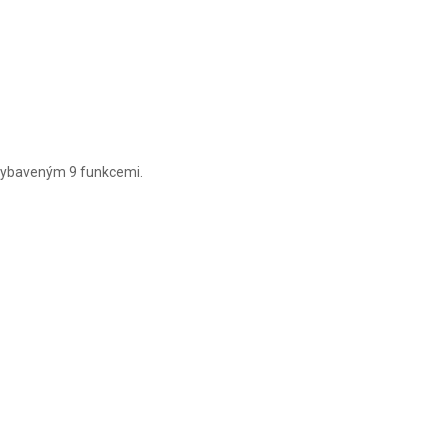
SIGNATURE
SIGNATURE
SIGNATURE
LITE
LITE
LITE
 vybaveným 9 funkcemi.