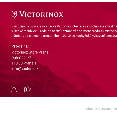
Světoznámá švýcarská značka Victorinox otevřela ve spolupráci s hodi
v České republice. Prodejna nabízí rozmanitý sortiment produktů Victorin
náměstí; od slavného armádního nože až po kuchyňské vybavení, cestovn
Prodejna:
Victorinox Store Praha
Dušní 924/2
110 00 Praha 1
info@vxstore.cz
Zároveň je povinen zae