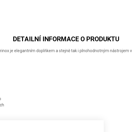
SIGNATURE
SIGNATURE
SIGNATURE
LITE
LITE
LITE
DETAILNÍ INFORMACE O PRODUKTU
orinox je elegantním doplňkem a stejně tak i plnohodnotným nástrojem
o
ech