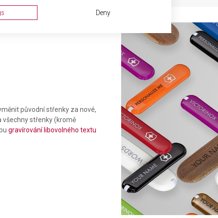
gs
Deny
měnit původní střenky za nové,
Na všechny střenky (kromě
ta from different sources
žbu
gravírování libovolného textu