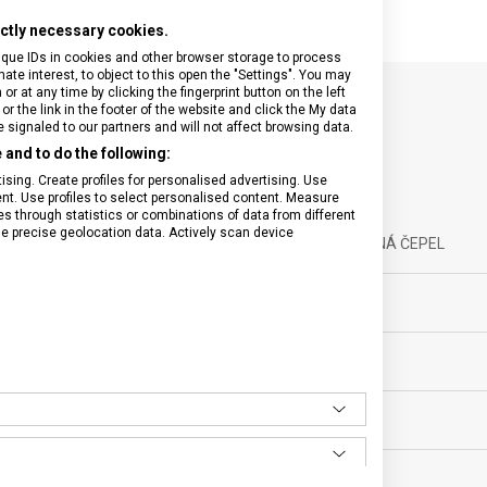
rictly necessary cookies.
ique IDs in cookies and other browser storage to process
e interest, to object to this open the "Settings". You may
 at any time by clicking the fingerprint button on the left
or the link in the footer of the website and click the My data
SPECIFIKACE PRODUKTU
signaled to our partners and will not affect browsing data.
and to do the following:
sing. Create profiles for personalised advertising. Use
tent. Use profiles to select personalised content. Measure
through statistics or combinations of data from different
se precise geolocation data. Actively scan device
sní nože
UZAMYKATELNÁ ČEPEL
ěsíců
VELIKOST
MATERIÁL
BARVA