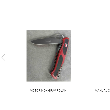
Non-IAB processing purposes:
Necessary
Performance
Functional
Advertising
KA
VICTORINOX GRAVÍROVÁNÍ
MANUÁL C