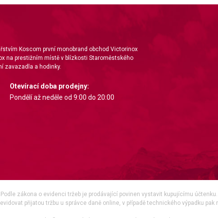
nářstvím Koscom první monobrand obchod Victorinox
ox na prestižním místě v blízkosti Staroměstského
í zavazadla a hodinky.
Otevírací doba prodejny:
Pondělí až neděle od 9:00 do 20:00
Podle zákona o evidenci tržeb je prodávající povinen vystavit kupujícímu účtenku.
vidovat přijatou tržbu u správce daně online, v případě technického výpadku pak 