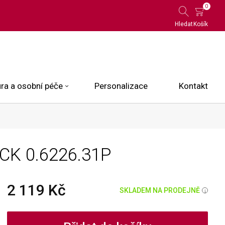
0
Hledat
Košík
ra a osobní péče
Personalizace
Kontakt
 Limited Edition
ACK
0.6226.31P
N.O.X.
ce
2 119 Kč
SKLADEM NA PRODEJNĚ
i