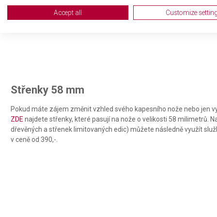
Create profiles for personalised advertising
Accept all
Customize settin
Use profiles to select personalised advertising
Create profiles to personalise content
Use profiles to select personalised content
Measure advertising performance
Střenky 58 mm
Measure content performance
Pokud máte zájem změnit vzhled svého kapesního nože nebo jen vy
ZDE
najdete střenky, které pasují na nože o velikosti 58 milimetrů. 
Understand audiences through statistics or combinations of da
dřevěných a střenek limitovaných edic) můžete následně využít slu
v ceně od 390,-.
Develop and improve services
Use limited data to select content
IAB Special Features:
Use precise geolocation data
Identify devices based on information actively requested