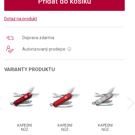
Přidat do košíku
Dotaz na produkt
Doprava zdarma
Autorizovaný prodejce
i
VARIANTY PRODUKTU
KAPESNÍ
KAPESNÍ
KAPESNÍ
NŮŽ
NŮŽ
NŮŽ
VICTORINOX
VICTORINOX
VICTORINOX