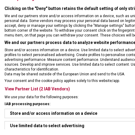
Clicking on the "Deny" button retains the default setting of only st
We and our partners store and/or access information on a device, such as un
personal data. Some vendors may process your personal data based on legitimat
accept, deny or manage your settings by clicking the "Manage settings" button or
bottom corner of the website. To withdraw your consent click on the fingerprint 
menu item, on that page you can withdraw your consent. These choices will be 
We and our partners process data to analyze website performance 
Store and/or access information on a device. Use limited data to select adverti
profiles to select personalised advertising. Create profiles to personalise con
advertising performance. Measure content performance. Understand audiences 
sources. Develop and improve services. Use limited data to select content. U
DRUH ZBOŽÍ
Kape
characteristics for identification.
Data may be shared outside of the European Union and send to the USA.
Your consent and the cookie policy applies solely to this website/app.
ZÁRUKA
24 m
View Partner List (2 IAB Vendors)
We use your data for the following purposes:
HMOTNOST
24 g
IAB processing purposes:
Store and/or access information on a device
POČET FUNKCÍ
9
Use limited data to select advertising