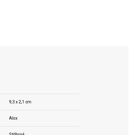
SYNERGY X
SYNERGY X
ALOX
ALOX
9,3 x 2,1 cm
Alox
Stříbrná