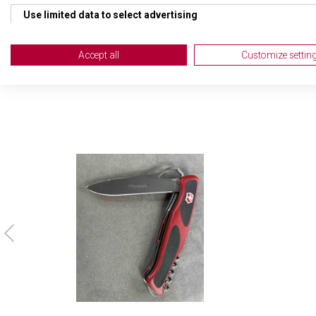
Use limited data to select advertising
POČET FUNKCÍ
10
Create profiles for personalised advertising
Accept all
Customize settin
Use profiles to select personalised advertising
Create profiles to personalise content
Use profiles to select personalised content
Measure advertising performance
Measure content performance
Understand audiences through statistics or combinations of da
Develop and improve services
Use limited data to select content
IAB Special Features: