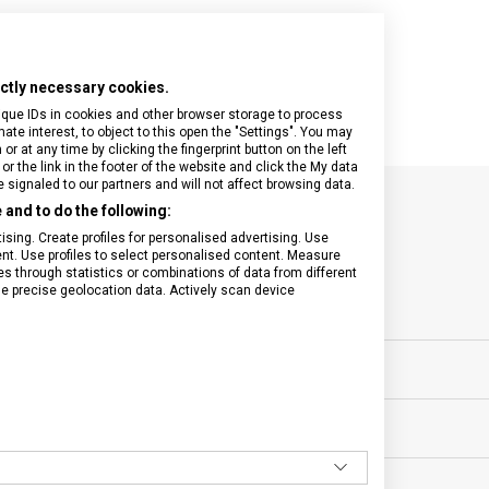
rictly necessary cookies.
ique IDs in cookies and other browser storage to process
e interest, to object to this open the "Settings". You may
 at any time by clicking the fingerprint button on the left
or the link in the footer of the website and click the My data
signaled to our partners and will not affect browsing data.
and to do the following:
SPECIFIKACE PRODUKTU
sing. Create profiles for personalised advertising. Use
tent. Use profiles to select personalised content. Measure
through statistics or combinations of data from different
se precise geolocation data. Actively scan device
sní nože
VELIKOST
ěsíců
MATERIÁL
BARVA