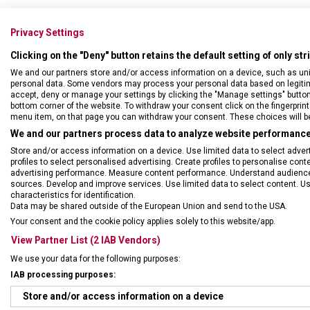
Privacy Settings
Clicking on the "Deny" button retains the default setting of only st
We and our partners store and/or access information on a device, such as un
personal data. Some vendors may process your personal data based on legitimat
accept, deny or manage your settings by clicking the "Manage settings" button or
bottom corner of the website. To withdraw your consent click on the fingerprint 
menu item, on that page you can withdraw your consent. These choices will be 
We and our partners process data to analyze website performance 
Store and/or access information on a device. Use limited data to select adverti
profiles to select personalised advertising. Create profiles to personalise con
advertising performance. Measure content performance. Understand audiences 
sources. Develop and improve services. Use limited data to select content. U
characteristics for identification.
Data may be shared outside of the European Union and send to the USA.
DRUH ZBOŽÍ
Kape
Your consent and the cookie policy applies solely to this website/app.
View Partner List (2 IAB Vendors)
ZÁRUKA
24 m
We use your data for the following purposes:
IAB processing purposes:
HMOTNOST
99 g
Store and/or access information on a device