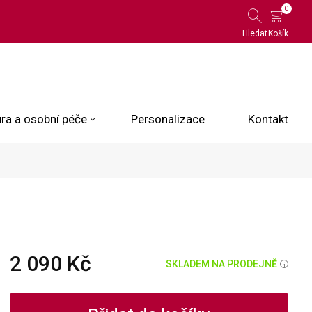
0
Hledat
Košík
ra a osobní péče
Personalizace
Kontakt
 Limited Edition
6
N.O.X.
ce
2 090 Kč
SKLADEM NA PRODEJNĚ
i