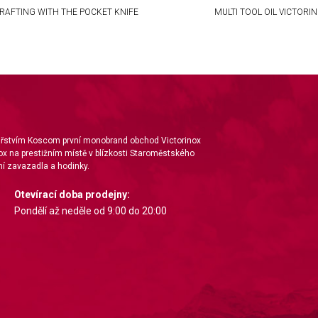
RAFTING WITH THE POCKET KNIFE
MULTI TOOL OIL VICTORI
nářstvím Koscom první monobrand obchod Victorinox
ox na prestižním místě v blízkosti Staroměstského
í zavazadla a hodinky.
Otevírací doba prodejny:
Pondělí až neděle od 9:00 do 20:00