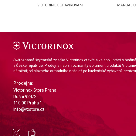
Use precise geolocation data
KA
VICTORINOX GRAVÍROVÁNÍ
MANUÁL C
Identify devices based on information actively requested
Non-IAB processing purposes:
Necessary
Performance
Functional
Světoznámá švýcarská značka Victorinox otevřela ve spolupráci s hodi
v České republice. Prodejna nabízí rozmanitý sortiment produktů Victorin
Advertising
náměstí; od slavného armádního nože až po kuchyňské vybavení, cestovn
Prodejna:
Victorinox Store Praha
Dušní 924/2
110 00 Praha 1
info@vxstore.cz