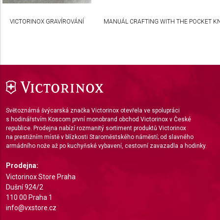
Necessary
VICTORINOX GRAVÍROVÁNÍ
MANUÁL CRAFTING WITH THE POCKET KN
Performance
Functional
Advertising
Světoznámá švýcarská značka Victorinox otevřela ve spolupráci
s hodinářstvím Koscom první monobrand obchod Victorinox v České
republice. Prodejna nabízí rozmanitý sortiment produktů Victorinox
na prestižním místě v blízkosti Staroměstského náměstí; od slavného
armádního nože až po kuchyňské vybavení, cestovní zavazadla a hodinky.
Prodejna:
Victorinox Store Praha
Dušní 924/2
110 00 Praha 1
info@vxstore.cz