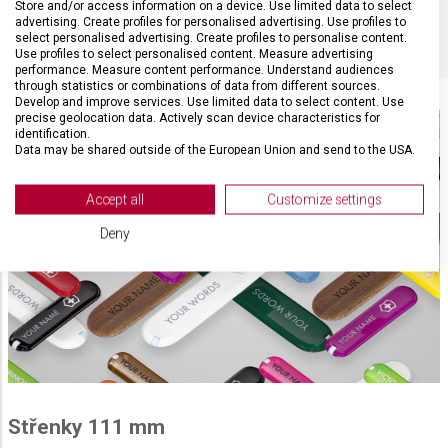
BARVA
Červená
Store and/or access information on a device. Use limited data to select
advertising. Create profiles for personalised advertising. Use profiles to
select personalised advertising. Create profiles to personalise content.
Use profiles to select personalised content. Measure advertising
performance. Measure content performance. Understand audiences
through statistics or combinations of data from different sources.
Develop and improve services. Use limited data to select content. Use
precise geolocation data. Actively scan device characteristics for
identification.
Data may be shared outside of the European Union and send to the USA.
Your consent and the cookie policy applies solely to this website/app.
View Partner List (2 IAB Vendors)
Accept all
Customize settings
We use your data for the following purposes:
Deny
IAB processing purposes:
Store and/or access information on a device
Use limited data to select advertising
Create profiles for personalised advertising
Use profiles to select personalised
advertising
Střenky 111 mm