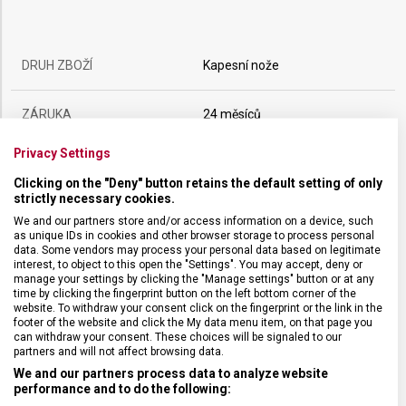
DRUH ZBOŽÍ
Kapesní nože
ZÁRUKA
24 měsíců
Privacy Settings
HMOTNOST
228 g
Clicking on the "Deny" button retains the default setting of only
strictly necessary cookies.
UZAMYKATELNÁ ČEPEL
Ano
We and our partners store and/or access information on a device, such
as unique IDs in cookies and other browser storage to process personal
data. Some vendors may process your personal data based on legitimate
POČET FUNKCÍ
21
interest, to object to this open the "Settings". You may accept, deny or
manage your settings by clicking the "Manage settings" button or at any
time by clicking the fingerprint button on the left bottom corner of the
website. To withdraw your consent click on the fingerprint or the link in the
VELIKOST
11,1 x 2,9 cm
footer of the website and click the My data menu item, on that page you
can withdraw your consent. These choices will be signaled to our
partners and will not affect browsing data.
MATERIÁL
Polyamid
We and our partners process data to analyze website
performance and to do the following: