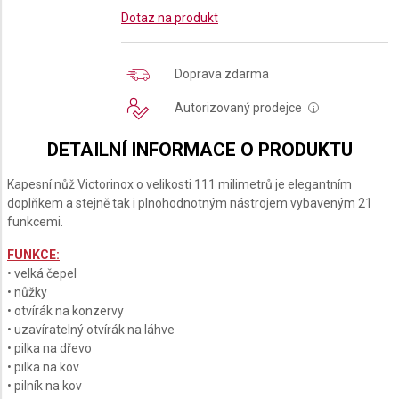
Dotaz na produkt
Doprava zdarma
Autorizovaný prodejce
i
DETAILNÍ INFORMACE O PRODUKTU
Kapesní nůž Victorinox o velikosti 111 milimetrů je elegantním
doplňkem a stejně tak i plnohodnotným nástrojem vybaveným 21
funkcemi.
FUNKCE:
• velká čepel
• nůžky
• otvírák na konzervy
• uzavíratelný otvírák na láhve
• pilka na dřevo
• pilka na kov
• pilník na kov