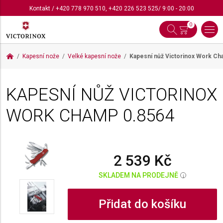
Kontakt
/
+420 778 970 510
,
+420 226 523 525
/ 9:00 - 20:00
0
Kapesní nože
Velké kapesní nože
Kapesní nůž Victorinox Work C
KAPESNÍ NŮŽ VICTORINOX
WORK CHAMP
0.8564
2 539 Kč
SKLADEM NA PRODEJNĚ
i
Přidat do košíku