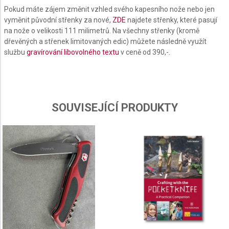
Create profiles to personalise content
Pokud máte zájem změnit vzhled svého kapesního nože nebo jen
vyměnit původní střenky za nové,
ZDE
najdete střenky, které pasují
Use profiles to select personalised content
na nože o velikosti 111 milimetrů. Na všechny střenky (kromě
dřevěných a střenek limitovaných edic) můžete následně využít
Measure advertising performance
službu
gravírování libovolného textu
v ceně od 390,-.
Measure content performance
Understand audiences through statistics or
combinations of data from different sources
SOUVISEJÍCÍ PRODUKTY
Develop and improve services
Use limited data to select content
IAB Special Features:
Use precise geolocation data
Identify devices based on information actively
requested
Non-IAB processing purposes: