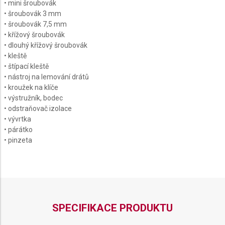
• mini šroubovák
• šroubovák 3 mm
• šroubovák 7,5 mm
• křížový šroubovák
• dlouhý křížový šroubovák
• kleště
• štípací kleště
• nástroj na lemování drátů
• kroužek na klíče
• výstružník, bodec
• odstraňovač izolace
• vývrtka
• párátko
• pinzeta
SPECIFIKACE PRODUKTU