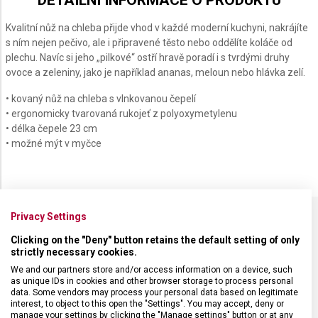
DETAILNÍ INFORMACE O PRODUKTU
Kvalitní nůž na chleba přijde vhod v každé moderní kuchyni, nakrájíte
s ním nejen pečivo, ale i připravené těsto nebo oddělíte koláče od
plechu. Navíc si jeho „pilkové“ ostří hravě poradí i s tvrdými druhy
ovoce a zeleniny, jako je například ananas, meloun nebo hlávka zelí.
• kovaný nůž na chleba s vlnkovanou čepelí
• ergonomicky tvarovaná rukojeť z polyoxymetylenu
• délka čepele 23 cm
• možné mýt v myčce
Privacy Settings
SPECIFIKACE PRODUKTU
Clicking on the "Deny" button retains the default setting of only
strictly necessary cookies.
We and our partners store and/or access information on a device, such
as unique IDs in cookies and other browser storage to process personal
data. Some vendors may process your personal data based on legitimate
interest, to object to this open the "Settings". You may accept, deny or
DRUH ZBOŽÍ
Kuchyňské vybavení
manage your settings by clicking the "Manage settings" button or at any