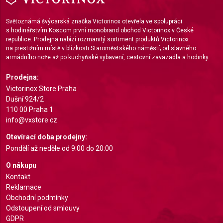
Use precise geolocation data
Světoznámá švýcarská značka Victorinox otevřela ve spolupráci
s hodinářstvím Koscom první monobrand obchod Victorinox v České
Identify devices based on information actively
republice. Prodejna nabízí rozmanitý sortiment produktů Victorinox
requested
na prestižním místě v blízkosti Staroměstského náměstí; od slavného
armádního nože až po kuchyňské vybavení, cestovní zavazadla a hodinky.
Non-IAB processing purposes:
Necessary
Prodejna:
Victorinox Store Praha
Performance
Dušní 924/2
110 00 Praha 1
Functional
info@vxstore.cz
Advertising
Otevírací doba prodejny:
Pondělí až neděle od 9:00 do 20:00
O nákupu
Kontakt
Reklamace
Obchodní podmínky
Odstoupení od smlouvy
GDPR