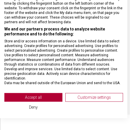
time by clicking the fingerprint button on the left bottom corner of the
website. To withdraw your consent click on the fingerprint or the link in the
footer of the website and click the My data menu item, on that page you
ZÁRUKA
24 měsíců
can withdraw your consent. These choices will be signaled to our
partners and will not affect browsing data.
We and our partners process data to analyze website
HMOTNOST
217 g
performance and to do the following:
Store and/or access information on a device. Use limited data to select
TYP OSTŘÍ
Vlnkované
advertising. Create profiles for personalised advertising. Use profiles to
select personalised advertising. Create profiles to personalise content.
Use profiles to select personalised content. Measure advertising
performance. Measure content performance. Understand audiences
MATERIÁL RUKOJETI
Polyoxymetylen (POM)
through statistics or combinations of data from different sources.
Develop and improve services. Use limited data to select content. Use
precise geolocation data. Actively scan device characteristics for
DÉLKA ČEPELE
23 cm
identification.
Data may be shared outside of the European Union and send to the USA.
Your consent and the cookie policy applies solely to this website/app.
BARVA
Černá
View Partner List (2 IAB Vendors)
Accept all
Customize settings
We use your data for the following purposes:
Deny
IAB processing purposes:
Store and/or access information on a device