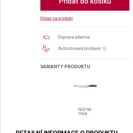
Přidat do košíku
Dotaz na produkt
Doprava zdarma
Autorizovaný prodejce
i
VARIANTY PRODUKTU
NŮŽ NA
CHLEBA
VICTORINOX
GRAND
MAÎTRE
23 CM