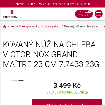
Kontakt
/
+420 778 970 510
,
+420 226 523 525
/ 9:00 - 20:00
0
Kuchyňské vybavení
Nože na pečivo
Kovaný nůž na chleba Victori
KOVANÝ NŮŽ NA CHLEBA
VICTORINOX GRAND
MAÎTRE 23 CM
7.7433.23G
3 499 Kč
SKLADEM NA PRODEJNĚ
i