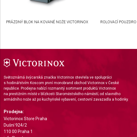
Create profiles to personalise content
Use profiles to select personalised content
PRÁZDNÝ BLOK NA KOVANÉ NOŽE VICTORINOX
ROLOVACÍ POUZDRO
Measure advertising performance
Measure content performance
Understand audiences through statistics or
combinations of data from different sources
Develop and improve services
Světoznámá švýcarská značka Victorinox otevřela ve spolupráci
s hodinářstvím Koscom první monobrand obchod Victorinox v České
republice. Prodejna nabízí rozmanitý sortiment produktů Victorinox
Use limited data to select content
na prestižním místě v blízkosti Staroměstského náměstí; od slavného
armádního nože až po kuchyňské vybavení, cestovní zavazadla a hodinky.
IAB Special Features:
Use precise geolocation data
Prodejna:
Victorinox Store Praha
Identify devices based on information actively
Dušní 924/2
requested
110 00 Praha 1
Non-IAB processing purposes: