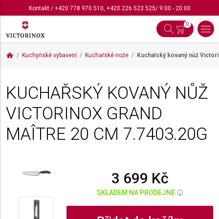
Kontakt
/
+420 778 970 510
,
+420 226 523 525
/ 9:00 - 20:00
0
Kuchyňské vybavení
Kuchařské nože
Kuchařský kovaný nůž Victor
KUCHAŘSKÝ KOVANÝ NŮŽ
VICTORINOX GRAND
MAÎTRE 20 CM
7.7403.20G
3 699 Kč
SKLADEM NA PRODEJNĚ
i