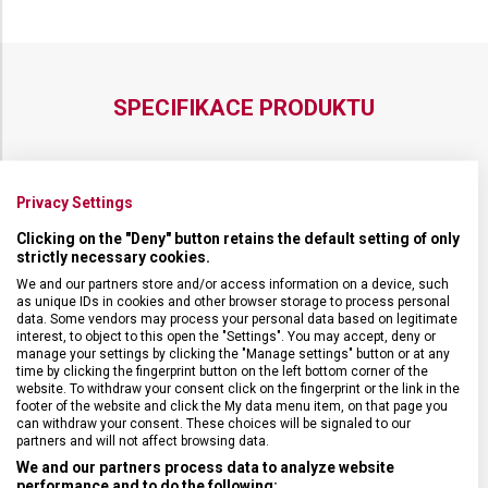
SPECIFIKACE PRODUKTU
Privacy Settings
DRUH ZBOŽÍ
Kuchyňské vybavení
Clicking on the "Deny" button retains the default setting of only
strictly necessary cookies.
ZÁRUKA
24 měsíců
We and our partners store and/or access information on a device, such
as unique IDs in cookies and other browser storage to process personal
data. Some vendors may process your personal data based on legitimate
interest, to object to this open the "Settings". You may accept, deny or
HMOTNOST
280 g
manage your settings by clicking the "Manage settings" button or at any
time by clicking the fingerprint button on the left bottom corner of the
website. To withdraw your consent click on the fingerprint or the link in the
TYP OSTŘÍ
Rovné
footer of the website and click the My data menu item, on that page you
can withdraw your consent. These choices will be signaled to our
partners and will not affect browsing data.
MATERIÁL RUKOJETI
Polyoxymetylen (POM)
We and our partners process data to analyze website
performance and to do the following: