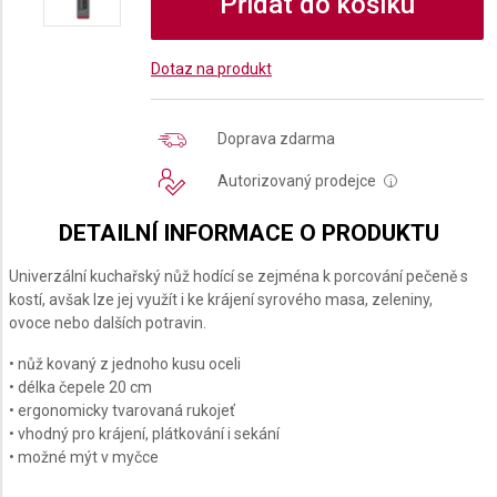
Přidat do košíku
Dotaz na produkt
Doprava zdarma
Autorizovaný prodejce
i
DETAILNÍ INFORMACE O PRODUKTU
Univerzální kuchařský nůž hodící se zejména k porcování pečeně s
kostí, avšak lze jej využít i ke krájení syrového masa, zeleniny,
ovoce nebo dalších potravin.
• nůž kovaný z jednoho kusu oceli
• délka čepele 20 cm
• ergonomicky tvarovaná rukojeť
• vhodný pro krájení, plátkování i sekání
• možné mýt v myčce