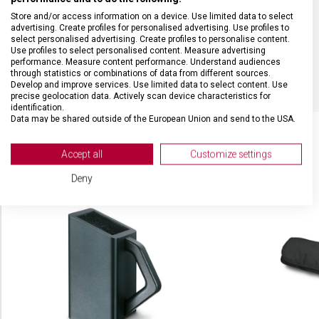
Store and/or access information on a device. Use limited data to select
DÉLKA ČEPELE
20 cm
advertising. Create profiles for personalised advertising. Use profiles to
select personalised advertising. Create profiles to personalise content.
Use profiles to select personalised content. Measure advertising
BARVA
Černá
performance. Measure content performance. Understand audiences
through statistics or combinations of data from different sources.
Develop and improve services. Use limited data to select content. Use
precise geolocation data. Actively scan device characteristics for
identification.
Data may be shared outside of the European Union and send to the USA.
Your consent and the cookie policy applies solely to this website/app.
View Partner List (2 IAB Vendors)
Accept all
Customize settings
SOUVISEJÍCÍ PRODUKTY
We use your data for the following purposes:
Deny
IAB processing purposes:
Store and/or access information on a device
Use limited data to select advertising
Create profiles for personalised advertising
Use profiles to select personalised
advertising