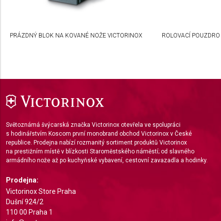
Create profiles to personalise content
Use profiles to select personalised content
PRÁZDNÝ BLOK NA KOVANÉ NOŽE VICTORINOX
ROLOVACÍ POUZDRO
Measure advertising performance
Measure content performance
Understand audiences through statistics or
combinations of data from different sources
Develop and improve services
Světoznámá švýcarská značka Victorinox otevřela ve spolupráci
s hodinářstvím Koscom první monobrand obchod Victorinox v České
republice. Prodejna nabízí rozmanitý sortiment produktů Victorinox
Use limited data to select content
na prestižním místě v blízkosti Staroměstského náměstí; od slavného
armádního nože až po kuchyňské vybavení, cestovní zavazadla a hodinky.
IAB Special Features:
Use precise geolocation data
Prodejna:
Victorinox Store Praha
Identify devices based on information actively
Dušní 924/2
requested
110 00 Praha 1
Non-IAB processing purposes: