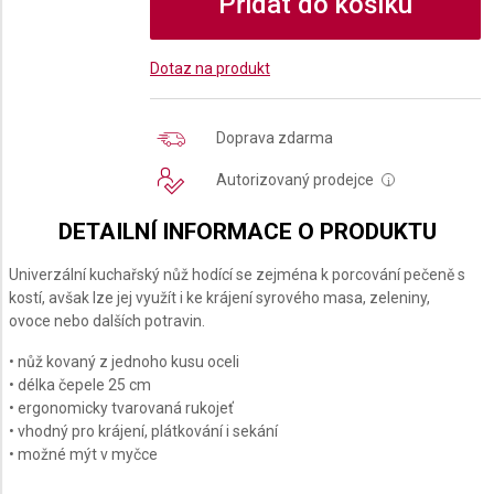
Přidat do košíku
Dotaz na produkt
Doprava zdarma
Autorizovaný prodejce
i
DETAILNÍ INFORMACE O PRODUKTU
Univerzální kuchařský nůž hodící se zejména k porcování pečeně s
kostí, avšak lze jej využít i ke krájení syrového masa, zeleniny,
ovoce nebo dalších potravin.
• nůž kovaný z jednoho kusu oceli
• délka čepele 25 cm
• ergonomicky tvarovaná rukojeť
• vhodný pro krájení, plátkování i sekání
• možné mýt v myčce