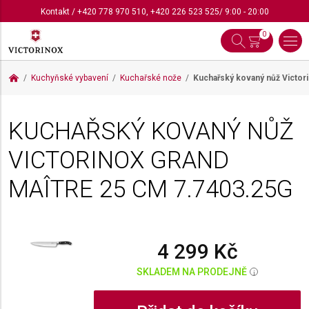
Kontakt
/
+420 778 970 510
,
+420 226 523 525
/ 9:00 - 20:00
0
Kuchyňské vybavení
Kuchařské nože
Kuchařský kovaný nůž Victor
KUCHAŘSKÝ KOVANÝ NŮŽ
VICTORINOX GRAND
MAÎTRE 25 CM
7.7403.25G
4 299 Kč
SKLADEM NA PRODEJNĚ
i