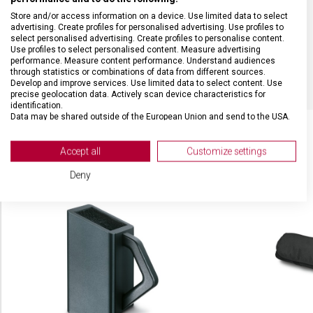
Store and/or access information on a device. Use limited data to select
DÉLKA ČEPELE
25 cm
advertising. Create profiles for personalised advertising. Use profiles to
select personalised advertising. Create profiles to personalise content.
Use profiles to select personalised content. Measure advertising
BARVA
Černá
performance. Measure content performance. Understand audiences
through statistics or combinations of data from different sources.
Develop and improve services. Use limited data to select content. Use
precise geolocation data. Actively scan device characteristics for
identification.
Data may be shared outside of the European Union and send to the USA.
Your consent and the cookie policy applies solely to this website/app.
View Partner List (2 IAB Vendors)
Accept all
Customize settings
SOUVISEJÍCÍ PRODUKTY
We use your data for the following purposes:
Deny
IAB processing purposes:
Store and/or access information on a device
Use limited data to select advertising
Create profiles for personalised advertising
Use profiles to select personalised
advertising