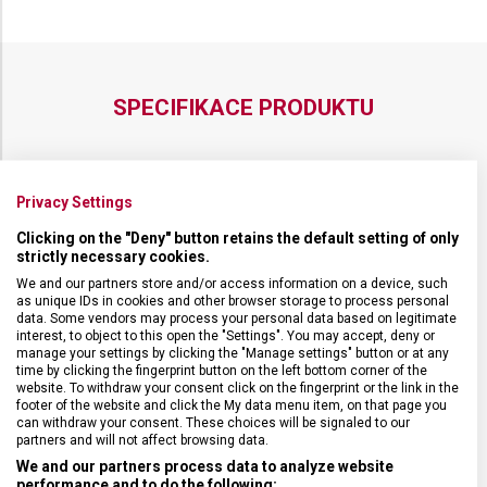
SPECIFIKACE PRODUKTU
Privacy Settings
DRUH ZBOŽÍ
Kuchyňské vybavení
Clicking on the "Deny" button retains the default setting of only
strictly necessary cookies.
ZÁRUKA
24 měsíců
We and our partners store and/or access information on a device, such
as unique IDs in cookies and other browser storage to process personal
data. Some vendors may process your personal data based on legitimate
interest, to object to this open the "Settings". You may accept, deny or
HMOTNOST
404 g
manage your settings by clicking the "Manage settings" button or at any
time by clicking the fingerprint button on the left bottom corner of the
website. To withdraw your consent click on the fingerprint or the link in the
TYP OSTŘÍ
Rovné
footer of the website and click the My data menu item, on that page you
can withdraw your consent. These choices will be signaled to our
partners and will not affect browsing data.
MATERIÁL RUKOJETI
Polyoxymetylen (POM)
We and our partners process data to analyze website
performance and to do the following: