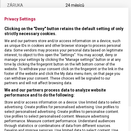
ZÁRUKA
24 měsíců
Privacy Settings
HMOTNOST
96 g
Clicking on the "Deny" button retains the default setting of only
strictly necessary cookies.
DÉLKA ČEPELE
14 cm
We and our partners store and/or access information on a device, such
as unique IDs in cookies and other browser storage to process personal
data. Some vendors may process your personal data based on legitimate
TYP OSTŘÍ
Rovné
interest, to object to this open the "Settings". You may accept, deny or
manage your settings by clicking the "Manage settings" button or at any
time by clicking the fingerprint button on the left bottom corner of the
MATERIÁL RUKOJETI
Modifikované javorové dřevo
website. To withdraw your consent click on the fingerprint or the link in the
footer of the website and click the My data menu item, on that page you
can withdraw your consent. These choices will be signaled to our
partners and will not affect browsing data.
BARVA
Dřevo
We and our partners process data to analyze website
performance and to do the following:
Store and/or access information on a device. Use limited data to select
advertising. Create profiles for personalised advertising. Use profiles to
select personalised advertising. Create profiles to personalise content.
Use profiles to select personalised content. Measure advertising
performance. Measure content performance. Understand audiences
through statistics or combinations of data from different sources.
SOUVISEJÍCÍ PRODUKTY
Develop and improve services. Use limited data to select content. Use