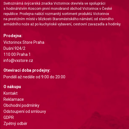
Světoznámá švýcarská značka Victorinox otevřela ve spolupráci
s hodinářstvím Koscom první monobrand obchod Victorinox v České
Measure content performance
republice. Prodejna nabízí rozmanitý sortiment produktů Victorinox
na prestižním místě v blízkosti Staroměstského náměstí; od slavného
Understand audiences through statistics or
armádního nože až po kuchyňské vybavení, cestovní zavazadla a hodinky.
combinations of data from different sources
Prodejna:
Develop and improve services
Victorinox Store Praha
Dušní 924/2
Use limited data to select content
110 00 Praha 1
IAB Special Features:
info@vxstore.cz
Use precise geolocation data
Otevírací doba prodejny:
Pondělí až neděle od 9:00 do 20:00
Identify devices based on information actively
requested
O nákupu
Kontakt
Non-IAB processing purposes:
Reklamace
Necessary
Obchodní podmínky
Odstoupení od smlouvy
Performance
GDPR
Zpětný odběr
Functional