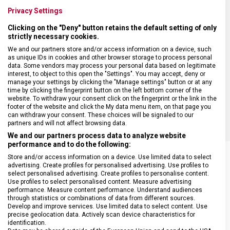
Privacy Settings
TYP OSTŘÍ
Rovné
Clicking on the "Deny" button retains the default setting of only
strictly necessary cookies.
MATERIÁL RUKOJETI
Termoplast (TPE)
We and our partners store and/or access information on a device, such
as unique IDs in cookies and other browser storage to process personal
data. Some vendors may process your personal data based on legitimate
interest, to object to this open the "Settings". You may accept, deny or
DÉLKA ČEPELE
18 cm
manage your settings by clicking the "Manage settings" button or at any
time by clicking the fingerprint button on the left bottom corner of the
website. To withdraw your consent click on the fingerprint or the link in the
BARVA
Černá
footer of the website and click the My data menu item, on that page you
can withdraw your consent. These choices will be signaled to our
partners and will not affect browsing data.
We and our partners process data to analyze website
performance and to do the following:
Store and/or access information on a device. Use limited data to select
advertising. Create profiles for personalised advertising. Use profiles to
select personalised advertising. Create profiles to personalise content.
SOUVISEJÍCÍ PRODUKTY
Use profiles to select personalised content. Measure advertising
performance. Measure content performance. Understand audiences
through statistics or combinations of data from different sources.
Develop and improve services. Use limited data to select content. Use
precise geolocation data. Actively scan device characteristics for
identification.