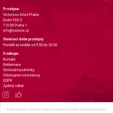
Understand audiences through statistics or
Prodejna:
combinations of data from different sources
Victorinox Store Praha
Dušní 924/2
Develop and improve services
110 00 Praha 1
info@vxstore.cz
Use limited data to select content
Otevírací doba prodejny:
IAB Special Features:
Pondělí až neděle od 9:00 do 20:00
Use precise geolocation data
O nákupu
Identify devices based on information actively
Kontakt
requested
Reklamace
Obchodní podmínky
Non-IAB processing purposes:
Odstoupení od smlouvy
Necessary
GDPR
Zpětný odběr
Performance
Functional
Podle zákona o evidenci tržeb je prodávající povinen vystavit kupujícímu
Advertising