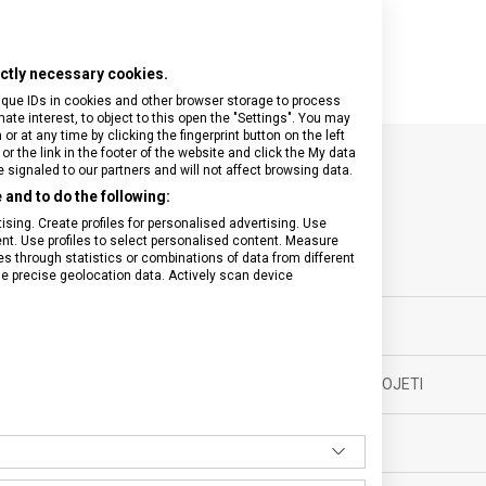
rictly necessary cookies.
ique IDs in cookies and other browser storage to process
e interest, to object to this open the "Settings". You may
 at any time by clicking the fingerprint button on the left
or the link in the footer of the website and click the My data
signaled to our partners and will not affect browsing data.
SPECIFIKACE PRODUKTU
and to do the following:
sing. Create profiles for personalised advertising. Use
tent. Use profiles to select personalised content. Measure
through statistics or combinations of data from different
se precise geolocation data. Actively scan device
yňské vybavení
TYP OSTŘÍ
ěsíců
MATERIÁL RUKOJETI
BARVA
m