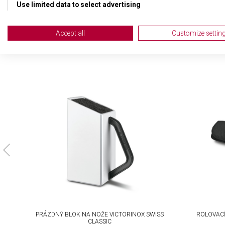
Use limited data to select advertising
Create profiles for personalised advertising
Accept all
Customize settin
Use profiles to select personalised advertising
Create profiles to personalise content
Use profiles to select personalised content
Measure advertising performance
Measure content performance
Understand audiences through statistics or combinations of da
Develop and improve services
Use limited data to select content
IAB Special Features:
PRÁZDNÝ BLOK NA NOŽE VICTORINOX SWISS
ROLOVAC
Use precise geolocation data
CLASSIC