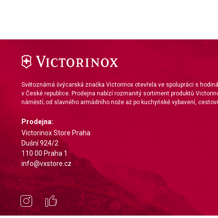
Identify devices based on information actively requested
Non-IAB processing purposes:
Necessary
Performance
Světoznámá švýcarská značka Victorinox otevřela ve spolupráci s hodi
Functional
v České republice. Prodejna nabízí rozmanitý sortiment produktů Victorin
náměstí; od slavného armádního nože až po kuchyňské vybavení, cestovn
Advertising
Prodejna:
Victorinox Store Praha
Dušní 924/2
110 00 Praha 1
info@vxstore.cz