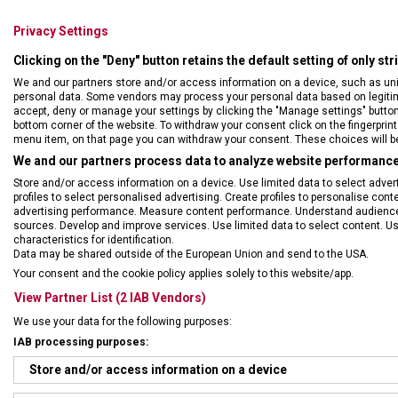
Privacy Settings
Clicking on the "Deny" button retains the default setting of only st
We and our partners store and/or access information on a device, such as un
personal data. Some vendors may process your personal data based on legitimat
accept, deny or manage your settings by clicking the "Manage settings" button or
bottom corner of the website. To withdraw your consent click on the fingerprint 
menu item, on that page you can withdraw your consent. These choices will be 
We and our partners process data to analyze website performance 
Store and/or access information on a device. Use limited data to select adverti
profiles to select personalised advertising. Create profiles to personalise con
advertising performance. Measure content performance. Understand audiences 
sources. Develop and improve services. Use limited data to select content. U
characteristics for identification.
DRUH ZBOŽÍ
Kuch
Data may be shared outside of the European Union and send to the USA.
Your consent and the cookie policy applies solely to this website/app.
View Partner List (2 IAB Vendors)
ZÁRUKA
24 m
We use your data for the following purposes:
IAB processing purposes:
HMOTNOST
20 g
Store and/or access information on a device
DÉLKA ČEPELE
6 c