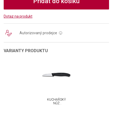
Přidat do košíku
Dotaz na produkt
Autorizovaný prodejce
i
VARIANTY PRODUKTU
KUCHAŘSKÝ
NŮŽ
VICTORINOX
SWISS
CLASSIC 6