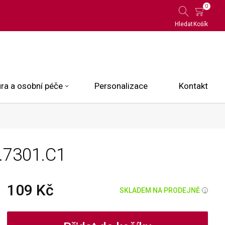
0
Hledat
Košík
ra a osobní péče
Personalizace
Kontakt
 Limited Edition
.7301.C1
N.O.X.
ce
109 Kč
SKLADEM NA PRODEJNĚ
i