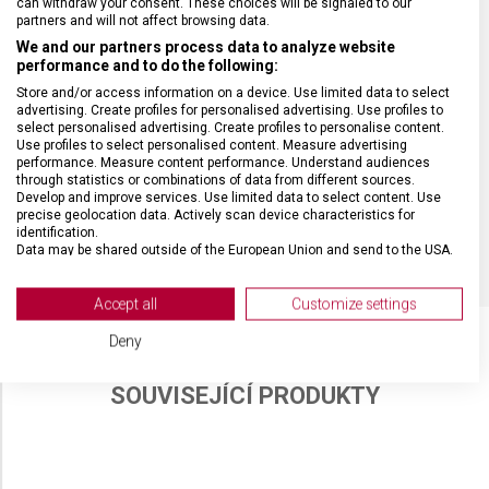
can withdraw your consent. These choices will be signaled to our
partners and will not affect browsing data.
We and our partners process data to analyze website
TYP OSTŘÍ
Rovné
performance and to do the following:
Store and/or access information on a device. Use limited data to select
MATERIÁL RUKOJETI
Termoplast (TPE)
advertising. Create profiles for personalised advertising. Use profiles to
select personalised advertising. Create profiles to personalise content.
Use profiles to select personalised content. Measure advertising
performance. Measure content performance. Understand audiences
DÉLKA ČEPELE
18 cm
through statistics or combinations of data from different sources.
Develop and improve services. Use limited data to select content. Use
precise geolocation data. Actively scan device characteristics for
BARVA
Červená
identification.
Data may be shared outside of the European Union and send to the USA.
Your consent and the cookie policy applies solely to this website/app.
View Partner List (2 IAB Vendors)
Accept all
Customize settings
We use your data for the following purposes:
Deny
IAB processing purposes:
Store and/or access information on a device
SOUVISEJÍCÍ PRODUKTY
Use limited data to select advertising
Create profiles for personalised advertising