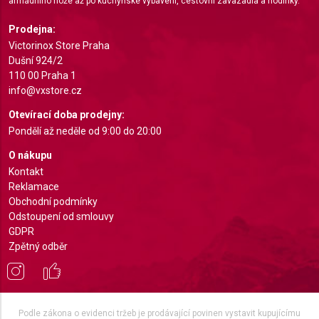
armádního nože až po kuchyňské vybavení, cestovní zavazadla a hodinky.
Identify devices based on information actively
requested
Prodejna:
Non-IAB processing purposes:
Victorinox Store Praha
Dušní 924/2
Necessary
110 00 Praha 1
info@vxstore.cz
Performance
Otevírací doba prodejny:
Functional
Pondělí až neděle od 9:00 do 20:00
Advertising
O nákupu
Kontakt
Reklamace
Obchodní podmínky
Odstoupení od smlouvy
GDPR
Zpětný odběr
Podle zákona o evidenci tržeb je prodávající povinen vystavit kupujícímu