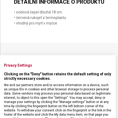
DETAILNÍ INFORMACE O PRODUKTU
18 CM
• ocelová čepel dlouhá 18 cm
• červená rukojeť z termoplastu
• vhodný pro mytí v myčce
SPECIFIKACE PRODUKTU
Privacy Settings
Clicking on the "Deny" button retains the default setting of only
strictly necessary cookies.
We and our partners store and/or access information on a device, such
DRUH ZBOŽÍ
Kuchyňské vybavení
as unique IDs in cookies and other browser storage to process personal
data. Some vendors may process your personal data based on legitimate
interest, to object to this open the "Settings". You may accept, deny or
ZÁRUKA
24 měsíců
manage your settings by clicking the "Manage settings" button or at any
time by clicking the fingerprint button on the left bottom corner of the
website. To withdraw your consent click on the fingerprint or the link in the
footer of the website and click the My data menu item, on that page you
HMOTNOST
209 g