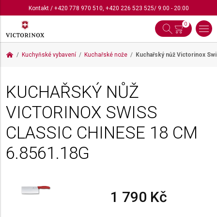
Kontakt
/
+420 778 970 510
,
+420 226 523 525
/ 9:00 - 20:00
0
Kuchyňské vybavení
Kuchařské nože
Kuchařský nůž Victorinox Sw
KUCHAŘSKÝ NŮŽ
VICTORINOX SWISS
CLASSIC CHINESE 18 CM
6.8561.18G
1 790 Kč