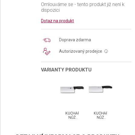
Omlouváme se - tento produkt již není k
dispozici
Dotaz na produkt
Doprava zdarma
Autorizovaný prodejce
i
VARIANTY PRODUKTU
KUCHAŘSKÝ
KUCHAŘSKÝ
NŮŽ
NŮŽ
VICTORINOX
VICTORINOX
FIBROX
SWISS
CHINESE
CLASSIC
18 CM
CHINESE