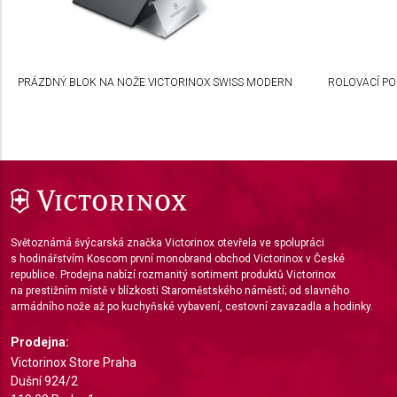
Create profiles to personalise content
Use profiles to select personalised content
PRÁZDNÝ BLOK NA NOŽE VICTORINOX SWISS MODERN
ROLOVACÍ P
Measure advertising performance
Measure content performance
Understand audiences through statistics or
combinations of data from different sources
Develop and improve services
Světoznámá švýcarská značka Victorinox otevřela ve spolupráci
s hodinářstvím Koscom první monobrand obchod Victorinox v České
Use limited data to select content
republice. Prodejna nabízí rozmanitý sortiment produktů Victorinox
na prestižním místě v blízkosti Staroměstského náměstí; od slavného
IAB Special Features:
armádního nože až po kuchyňské vybavení, cestovní zavazadla a hodinky.
Use precise geolocation data
Prodejna:
Identify devices based on information actively
Victorinox Store Praha
requested
Dušní 924/2