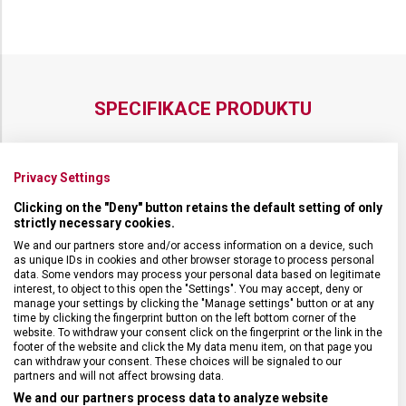
SPECIFIKACE PRODUKTU
Privacy Settings
DRUH ZBOŽÍ
Kuchyňské vybavení
Clicking on the "Deny" button retains the default setting of only
strictly necessary cookies.
We and our partners store and/or access information on a device, such
ZÁRUKA
24 měsíců
as unique IDs in cookies and other browser storage to process personal
data. Some vendors may process your personal data based on legitimate
interest, to object to this open the "Settings". You may accept, deny or
HMOTNOST
117 g
manage your settings by clicking the "Manage settings" button or at any
time by clicking the fingerprint button on the left bottom corner of the
website. To withdraw your consent click on the fingerprint or the link in the
footer of the website and click the My data menu item, on that page you
TYP OSTŘÍ
Rovné
can withdraw your consent. These choices will be signaled to our
partners and will not affect browsing data.
We and our partners process data to analyze website
MATERIÁL RUKOJETI
Plast (PPC)