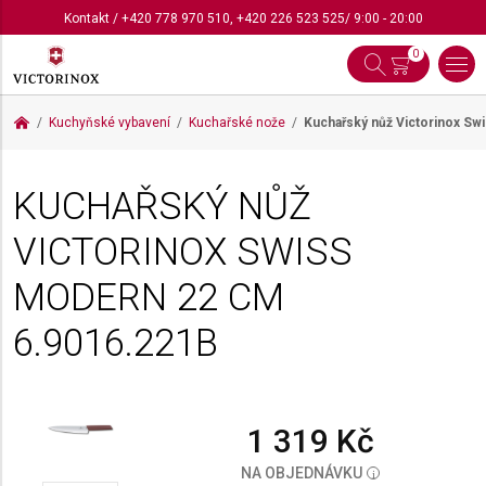
Kontakt
/
+420 778 970 510
,
+420 226 523 525
/ 9:00 - 20:00
0
Kuchyňské vybavení
Kuchařské nože
Kuchařský nůž Victorinox S
KUCHAŘSKÝ NŮŽ
VICTORINOX SWISS
MODERN 22 CM
6.9016.221B
1 319 Kč
NA OBJEDNÁVKU
i