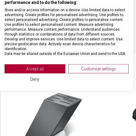
performance and to do the following:
Store and/or access information on a device. Use limited data to select
DÉLKA ČEPELE
22 cm
advertising. Create profiles for personalised advertising. Use profiles to
select personalised advertising. Create profiles to personalise content.
Use profiles to select personalised content. Measure advertising
performance. Measure content performance. Understand audiences
BARVA
Červená
through statistics or combinations of data from different sources.
Develop and improve services. Use limited data to select content. Use
precise geolocation data. Actively scan device characteristics for
identification.
Data may be shared outside of the European Union and send to the USA.
Your consent and the cookie policy applies solely to this website/app.
View Partner List (2 IAB Vendors)
Accept all
Customize settings
We use your data for the following purposes:
SOUVISEJÍCÍ PRODUKTY
Deny
IAB processing purposes:
Store and/or access information on a device
Use limited data to select advertising
Create profiles for personalised advertising
Use profiles to select personalised
advertising