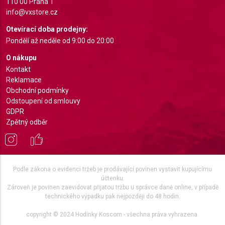
110 00 Praha 1
Non-IAB processing purposes:
info@vxstore.cz
Necessary
Otevírací doba prodejny:
Pondělí až neděle od 9:00 do 20:00
Performance
O nákupu
Functional
Kontakt
Reklamace
Advertising
Obchodní podmínky
Odstoupení od smlouvy
GDPR
Zpětný odběr
Podle zákona o evidenci tržeb je prodávající povinen vystavit kupujícímu
účtenku.
Zároveň je povinen zaevidovat přijatou tržbu u správce daně online, v případě
technického výpadku pak nejpozději do 48 hodin.
copyright © 2024 Hodinky Koscom - všechna práva vyhrazena.