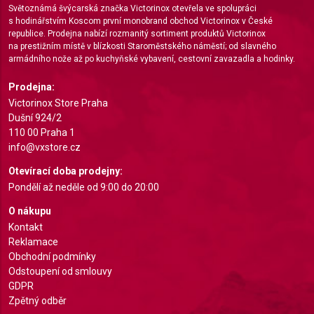
Světoznámá švýcarská značka Victorinox otevřela ve spolupráci
s hodinářstvím Koscom první monobrand obchod Victorinox v České
Measure content performance
republice. Prodejna nabízí rozmanitý sortiment produktů Victorinox
na prestižním místě v blízkosti Staroměstského náměstí; od slavného
Understand audiences through statistics or
armádního nože až po kuchyňské vybavení, cestovní zavazadla a hodinky.
combinations of data from different sources
Prodejna:
Develop and improve services
Victorinox Store Praha
Dušní 924/2
Use limited data to select content
110 00 Praha 1
IAB Special Features:
info@vxstore.cz
Use precise geolocation data
Otevírací doba prodejny:
Pondělí až neděle od 9:00 do 20:00
Identify devices based on information actively
requested
O nákupu
Kontakt
Non-IAB processing purposes:
Reklamace
Necessary
Obchodní podmínky
Odstoupení od smlouvy
Performance
GDPR
Zpětný odběr
Functional