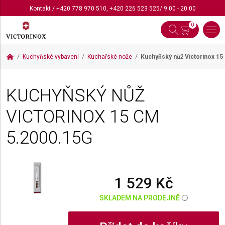
Kontakt
/
+420 778 970 510
,
+420 226 523 525
/ 9:00 - 20:00
0
Kuchyňské vybavení
Kuchařské nože
Kuchyňský nůž Victorinox 1
KUCHYŇSKÝ NŮŽ
VICTORINOX 15 CM
5.2000.15G
1 529 Kč
SKLADEM NA PRODEJNĚ
i