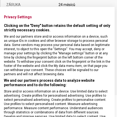
ZÁRUKA
24 měsíců
Privacy Settings
HMOTNOST
75 g
Clicking on the "Deny" button retains the default setting of only
strictly necessary cookies.
DÉLKA ČEPELE
15 cm
We and our partners store and/or access information on a device, such
as unique IDs in cookies and other browser storage to process personal
data. Some vendors may process your personal data based on legitimate
TYP OSTŘÍ
Rovné
interest, to object to this open the "Settings". You may accept, deny or
manage your settings by clicking the "Manage settings" button or at any
time by clicking the fingerprint button on the left bottom corner of the
MATERIÁL RUKOJETI
Modifikované javorové dřevo
website. To withdraw your consent click on the fingerprint or the link in the
footer of the website and click the My data menu item, on that page you
can withdraw your consent. These choices will be signaled to our
partners and will not affect browsing data.
BARVA
Dřevo
We and our partners process data to analyze website
performance and to do the following:
Store and/or access information on a device. Use limited data to select
advertising. Create profiles for personalised advertising. Use profiles to
select personalised advertising. Create profiles to personalise content.
Use profiles to select personalised content. Measure advertising
performance. Measure content performance. Understand audiences
through statistics or combinations of data from different sources.
SOUVISEJÍCÍ PRODUKTY
Develop and improve services. Use limited data to select content. Use