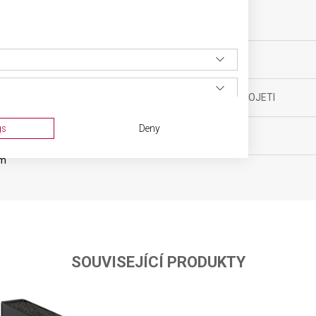
yňské vybavení
TYP OSTŘÍ
ěsíců
MATERIÁL RUKOJETI
gs
Deny
BARVA
cm
SOUVISEJÍCÍ PRODUKTY
ta from different sources