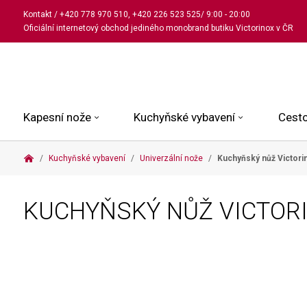
Kontakt
/
+420 778 970 510
,
+420 226 523 525
/ 9:00 - 20:00
Oficiální internetový obchod jediného monobrand butiku Victorinox v ČR
Kapesní nože
Kuchyňské vybavení
Cesto
Kuchyňské vybavení
Univerzální nože
Kuchyňský nůž Victori
Malé kapesní nože
Kuchařské nože
Kabinové kufry
Dámské
Střední kapesní nože
Univerzální nože
Kufry k odbavení
Pánské
KUCHYŇSKÝ NŮŽ VICTORI
Velké kapesní nože
Steakové nože
Batohy
Všechny hodinky
Pouzdra a příslušenství
Nože na pečivo
Aktovky a kabelky
Outdoorové nože
Struhadla a nůžky
Kosmetické taštičky
Zahradní nože
Prkénka a stojany
Tašky a ledvinky