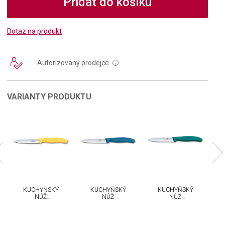
Přidat do košíku
Dotaz na produkt
Autorizovaný prodejce
i
VARIANTY PRODUKTU
KUCHYŇSKÝ
KUCHYŇSKÝ
KUCHYŇSKÝ
NŮŽ
NŮŽ
NŮŽ
VICTORINOX
VICTORINOX
VICTORINOX
SWISS
SWISS
SWISS
CLASSIC 10
CLASSIC 10
CLASSIC 10