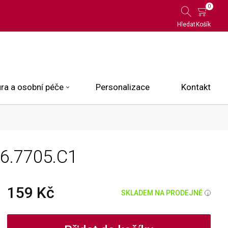
0
Hledat
Košík
ra a osobní péče
Personalizace
Kontakt
 Limited Edition
6.7705.C1
N.O.X.
ce
159 Kč
SKLADEM NA PRODEJNĚ
i