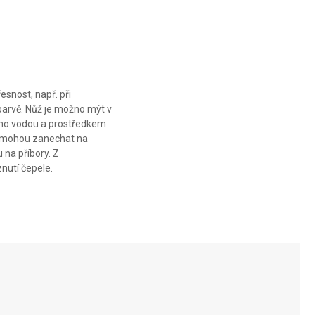
CM
CM
CM
esnost, např. při
barvě. Nůž je možno mýt v
e ho vodou a prostředkem
la mohou zanechat na
 na příbory. Z
nutí čepele.