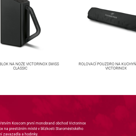
BLOK NA NOŽE VICTORINOX SWISS
ROLOVACÍ POUZDRO NA KUCHYŇ
CLASSIC
VICTORINOX
nářstvím Koscom první monobrand obchod Victorinox
ox na prestižním místě v blízkosti Staroměstského
í zavazadla a hodinky.