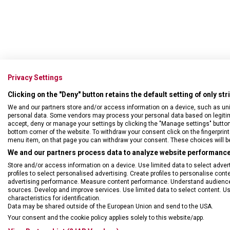
Kuchyňský nůž s kratší rov
Privacy Settings
zpracování ovoce, zelenin
myčce nádobí, přesto dopo
Clicking on the "Deny" button retains the default setting of only st
na nádobí ihned po použit
We and our partners store and/or access information on a device, such as un
čepeli skvrny. Při použití
personal data. Some vendors may process your personal data based on legitimat
dlouhodobého hlediska se 
accept, deny or manage your settings by clicking the "Manage settings" button or
bottom corner of the website. To withdraw your consent click on the fingerprint 
menu item, on that page you can withdraw your consent. These choices will be 
We and our partners process data to analyze website performance 
Store and/or access information on a device. Use limited data to select adverti
profiles to select personalised advertising. Create profiles to personalise con
advertising performance. Measure content performance. Understand audiences 
sources. Develop and improve services. Use limited data to select content. U
characteristics for identification.
Data may be shared outside of the European Union and send to the USA.
Your consent and the cookie policy applies solely to this website/app.