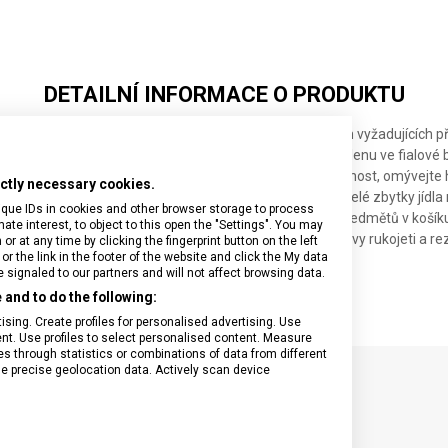
CM
CM
CM
DETAILNÍ INFORMACE O PRODUKTU
nou čepelí o délce 10 centimetrů využijete při činnostech vyžadujících př
y apod. Má ergonomicky tvarovanou rukojeť z polypropylenu ve fialové 
ručujeme ruční mytí. Abyste noži poskytli dlouhou životnost, omývejt
rictly necessary cookies.
í. Pokud necháte nůž delší dobu neumytý, slané nebo kyselé zbytky jíd
ique IDs in cookies and other browser storage to process
 v myčce se ujistěte, že se nůž nedotýká jiných kovových předmětů v košíku
e interest, to object to this open the "Settings". You may
mohou používáním v myčce objevit změny intenzity barvy rukojeti a rez
 at any time by clicking the fingerprint button on the left
or the link in the footer of the website and click the My data
signaled to our partners and will not affect browsing data.
and to do the following:
sing. Create profiles for personalised advertising. Use
tent. Use profiles to select personalised content. Measure
through statistics or combinations of data from different
se precise geolocation data. Actively scan device
SPECIFIKACE PRODUKTU