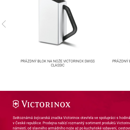
Develop and improve services
Use limited data to select content
IAB Special Features:
Use precise geolocation data
Identify devices based on information actively requested
Non-IAB processing purposes:
PRÁZDNÝ BLOK NA NOŽE VICTORINOX SWISS
PRÁZDNÝ 
Necessary
CLASSIC
Performance
Functional
Advertising
Světoznámá švýcarská značka Victorinox otevřela ve spolupráci s hodi
v České republice. Prodejna nabízí rozmanitý sortiment produktů Victorin
náměstí; od slavného armádního nože až po kuchyňské vybavení, cestovn