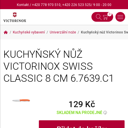
Kontakt
/
+420 778 970 510
,
+420 226 523 525
/ 9:00 - 20:00
0
Kuchyňské vybavení
Univerzální nože
Kuchyňský nůž Victorinox S
KUCHYŇSKÝ NŮŽ
VICTORINOX SWISS
CLASSIC 8 CM
6.7639.C1
129 Kč
SKLADEM NA PRODEJNĚ
i