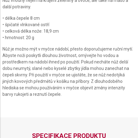
Nůž vhodný nejen na krájení zeleniny a ovoce, ale také na maso a
další potraviny.
• délka čepele 8 cm
• špičaté vlnkované ostří
• celková délka nože: 18,9 cm
• hmotnost: 20 g
Nůž je možno mýt v myčce nádobí, přesto doporučujeme ruční mytí.
Abyste noži poskytli dlouhou životnost, omývejte ho vodou a
prostředkem na nádobí ihned po použití. Pokud necháte nůž delší
dobu neumytý, slané nebo kyselé zbytky jídla mohou zanechat na
čepeli skvrny. Při použití v myčce se ujistěte, že se nůž nedotýká
jiných kovových předmětů v košíku na příbory. Z dlouhodobého
hlediska se mohou používáním v myčce objevit změny intenzity
barvy rukojeti a reznutí čepele.
SPECIFIKACE PRODUKTU