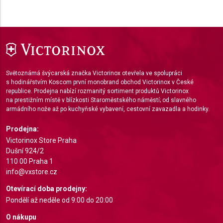
Světoznámá švýcarská značka Victorinox otevřela ve spolupráci
s hodinářstvím Koscom první monobrand obchod Victorinox v České
republice. Prodejna nabízí rozmanitý sortiment produktů Victorinox
na prestižním místě v blízkosti Staroměstského náměstí; od slavného
armádního nože až po kuchyňské vybavení, cestovní zavazadla a hodinky.
Prodejna:
Victorinox Store Praha
Dušní 924/2
110 00 Praha 1
info@vxstore.cz
Otevírací doba prodejny:
Pondělí až neděle od 9:00 do 20:00
O nákupu